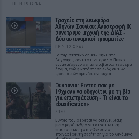
ΠΡΙΝ 10 ΏΡΕΣ
Τροχαίο στη λεωφόρο
Αθηνών‑Σουνίου: Αναστροφή ΙΧ
συνέτριψε μηχανή της ΔΙΑΣ ‑
Δύο αστυνομικοί τραυματίες
ΠΡΙΝ 10 ΏΡΕΣ
Το περιστατικό σημειώθηκε στο
Λαγονήσι, κοντά στην παραλία Πεύκο - το
ενοικιαζόμενο όχημα επέβαιναν τέσσερα
άτομα, ενώ η κατάσταση ενός εκ των
τραυματιών εμπνέει ανησυχία.
Ουκρανία: Βίντεο σοκ με
19χρονο να οδηγείται με τη βία
για επιστράτευση ‑ Τι είναι το
«busification»
ΧΤΕΣ
Βίντεο που φέρεται να δείχνει βίαιη
μεταφορά άνδρα για στρατιωτική
επιστράτευση στην Ουκρανία
επαναφέρει τη συζήτηση για το λεγόμενο
«busification».