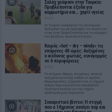
Σαλάχ γράφουν στην Τουρκία:
Προβλέπονται έξοδα για
κομμωτήρια και... χαρτί υγείας
ΧΤΕΣ
Οι Τούρκοί αναφέρουν τα οικονομικά
δεδομένα της μεταγραφής του Αιγύπτιου
σταρ στην Τραμπζονσπόρ και τα νούμερα
που βγάζουν, προκαλούν ίλιγγο
Καιρός «hot – dry – windy» τις
επόμενες 48 ώρες: Αυξημένος
ο κίνδυνος φωτιάς, συναγερμός
σε 6 περιφέρειες
ΧΤΕΣ
Το επόμενο 48ωρο, επομένως, απαιτεί
αυξημένη προσοχή, καθώς οι υψηλές
θερμοκρασίες, η ξηρασία και οι ισχυροί
άνεμοι δημιουργούν ένα περιβάλλον
ιδιαίτερα ευνοϊκό για την ταχεία
εξάπλωση μιας πυρκαγιάς
Σοκαριστικό βίντεο: Η στιγμή
που ο 14χρονος ανοίγει πυρ και