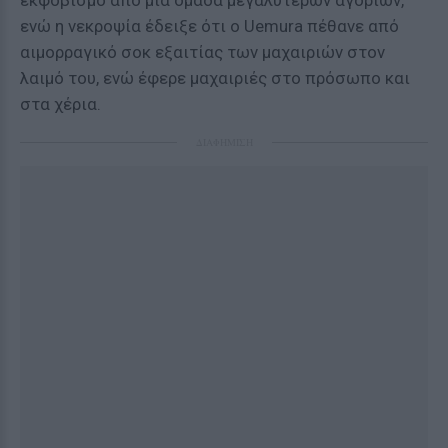
εκφοβισμό από μια ομάδα μεγαλύτερων αγοριών,
ενώ η νεκροψία έδειξε ότι ο Uemura πέθανε από
αιμορραγικό σοκ εξαιτίας των μαχαιριών στον
λαιμό του, ενώ έφερε μαχαιριές στο πρόσωπο και
στα χέρια.
ΔΙΑΦΗΜΙΣΗ