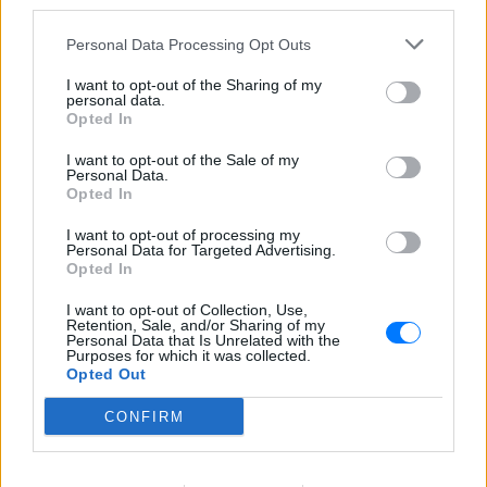
third parties.
Πάρος: Κλειστό το beach bar
όπου πνίγηκε ο 4χρονος –
Personal Data Processing Opt Outs
Δικογραφία για ανθρωποκτονία
από αμέλεια
I want to opt-out of the Sharing of my
personal data.
ΠΡΙΝ 10 ΏΡΕΣ
Opted In
Ο ιδιοκτήτης της επιχείρησης κρατείται
και αναμένεται να οδηγηθεί στον
I want to opt-out of the Sale of my
εισαγγελέα, ενώ οι γονείς του παιδιού
Personal Data.
αφέθηκαν ελεύθεροι μετά τη
Opted In
σχηματισθείσα δικογραφία.
I want to opt-out of processing my
Πανικός στο αεροδρόμιο της
Personal Data for Targeted Advertising.
Ατλάντα: Εκκενώθηκε
Opted In
αεροσκάφος με τσουλήθρες
έκτακτης ανάγκης
I want to opt-out of Collection, Use,
Retention, Sale, and/or Sharing of my
ΠΡΙΝ 10 ΏΡΕΣ
Personal Data that Is Unrelated with the
Purposes for which it was collected.
Πτήση με προορισμό το Ορλάντο
Opted Out
επέστρεψε εκτάκτως στην Ατλάντα
μετά από αναφορές για καπνό στο
CONFIRM
πιλοτήριο - 199 επιβάτες εγκατέλειψαν
το Boeing 757 στον τροχόδρομο.
Τουρισμός για Όλους