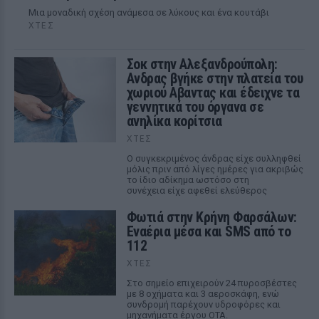
Μια μοναδική σχέση ανάμεσα σε λύκους και ένα κουτάβι
ΧΤΕΣ
Σοκ στην Αλεξανδρούπολη:
Ανδρας βγήκε στην πλατεία του
χωριού Αβαντας και έδειχνε τα
γεννητικά του όργανα σε
ανηλίκα κορίτσια
ΧΤΕΣ
Ο συγκεκριμένος άνδρας είχε συλληφθεί
μόλις πριν από λίγες ημέρες για ακριβώς
το ίδιο αδίκημα ωστόσο στη
συνέχεια είχε αφεθεί ελεύθερος
Φωτιά στην Κρήνη Φαρσάλων:
Εναέρια μέσα και SMS από το
112
ΧΤΕΣ
Στο σημείο επιχειρούν 24 πυροσβέστες
με 8 οχήματα και 3 αεροσκάφη, ενώ
συνδρομή παρέχουν υδροφόρες και
μηχανήματα έργου ΟΤΑ.