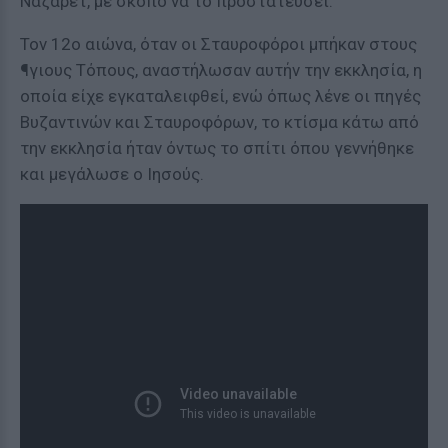
Ναζαρέτ, με σκοπό να το προστατεύσει.
Τον 12ο αιώνα, όταν οι Σταυροφόροι μπήκαν στους
¶γιους Τόπους, αναστήλωσαν αυτήν την εκκλησία, η
οποία είχε εγκαταλειφθεί, ενώ όπως λένε οι πηγές
Βυζαντινών και Σταυροφόρων, το κτίσμα κάτω από
την εκκλησία ήταν όντως το σπίτι όπου γεννήθηκε
και μεγάλωσε ο Ιησούς.