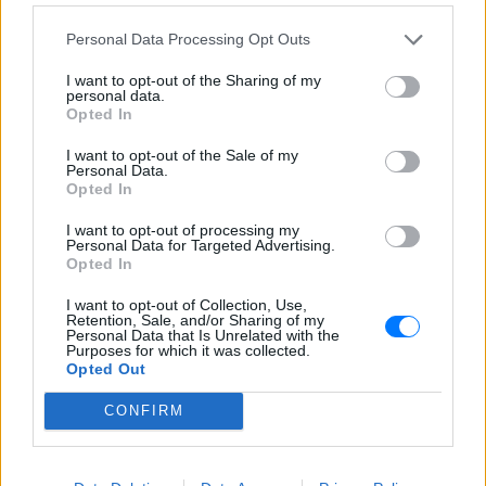
ΣΤΗΝ ΙΔΙΑ ΚΑΤΗΓΟΡΙΑ
Personal Data Processing Opt Outs
Γιατί δεν έσωσα το κουτάβι: Ο
I want to opt-out of the Sharing of my
ερευνητής που κατέγραφε τη
personal data.
συμβίωση του μικρού σκυλιού
Opted In
με αγέλη λύκων εξηγεί γιατί
δεν επενέβη
I want to opt-out of the Sale of my
Personal Data.
ΧΤΕΣ
Opted In
«Κρατάμε την επιστημονική απόσταση,
δεν είναι δυνατόν να πάω να επέμβω,
I want to opt-out of processing my
ούτε γίνεται να στείλω κάποιον
Personal Data for Targeted Advertising.
κτηνίατρο σε ένα μέρος όπου υπάρχει
Opted In
αγέλη με λύκους, είναι επικίνδυνο» λέει
στο protothema.gr ο διδάκτορας
I want to opt-out of Collection, Use,
ζωολογίας του ΑΠΘ, Θεόδωρος Κομηνός
Retention, Sale, and/or Sharing of my
- Έχουν πεθάνει και έξι λυκόπουλα
Personal Data that Is Unrelated with the
Purposes for which it was collected.
Για πάντα στη Ρεάλ Μαδρίτης ο
Opted Out
Βινίσιους: Υπογράφει νέο
εξαετές συμβόλαιο ο
CONFIRM
Βραζιλιάνος
ΧΤΕΣ