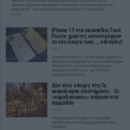
Έρευνα του Εθνικού Αστεροσκοπείου αποκαλύπτει το
κρίσιμο χρονικό παράθυρο που ευνοεί τις καταστροφικές
πυρκαγιές - και πώς η κλιματική αλλαγή το διευρύνει.
ΧΤΕΣ
iPhone 17 στα σκουπίδια: Γιατί
Ρώσοι χρήστες καταστρέφουν
τα νέα κινητά τους ... επίτηδες!
ΧΤΕΣ
Ένα viral trend στο TikTok ωθεί άνδρες να
σπάνε και να χαράζουν τα ολοκαίνουργια
iPhone τους για να αποδείξουν την
αρρενωπότητά τους - με κίνδυνο
έκρηξης μπαταρίας.
Δύο νέες εποχές στη Γη
ανακάλυψαν επιστήμονες ‑ Oι
«παραδοσιακές» ανήκουν στο
παρελθόν
ΧΤΕΣ
«Αρρυθμικές εποχές»: Η ανώμαλη
κατάσταση που διαμορφώνεται στον
πλανήτη