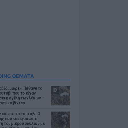
DING ΘΕΜΑΤΑ
ξίδι μικρέ»: Πέθανε το
ουτάβι που το είχαν
σει η αγέλη των λύκων –
ακτικό βίντεο
ν έσωσα το κουτάβι: Ο
ής που κατέγραφε τη
η του μικρού σκυλιού με