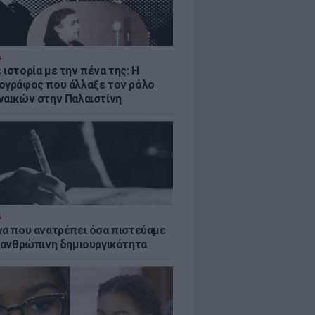
Α
ιστορία με την πένα της: Η
ογράφος που άλλαξε τον ρόλο
ναικών στην Παλαιστίνη
Α
να που ανατρέπει όσα πιστεύαμε
ν ανθρώπινη δημιουργικότητα