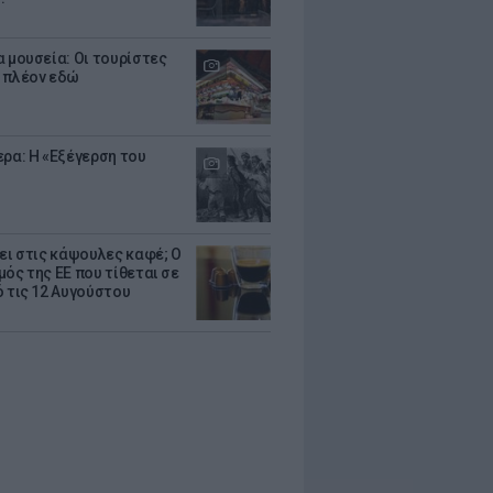
α μουσεία: Οι τουρίστες
 πλέον εδώ
ερα: Η «Εξέγερση του
ζει στις κάψουλες καφέ; Ο
μός της ΕΕ που τίθεται σε
ό τις 12 Αυγούστου