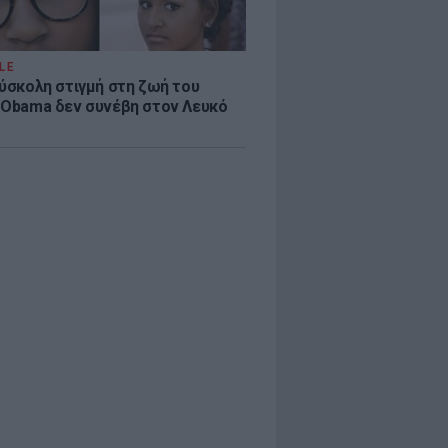
LE
δύσκολη στιγμή στη ζωή του
 Obama δεν συνέβη στον Λευκό