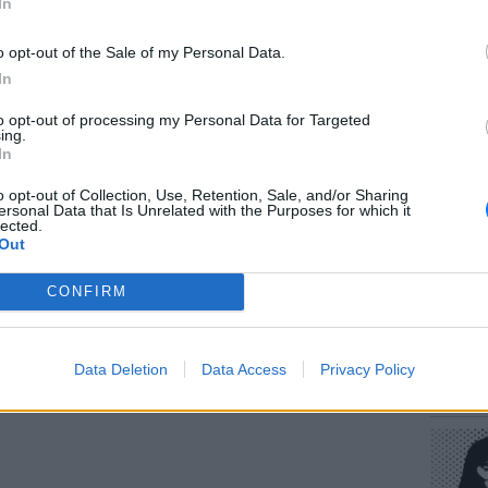
In
o opt-out of the Sale of my Personal Data.
αποχρέσεων
: Είστε τετραχρωματικοί, όπως οι
In
 τύπους κωνίων (μωβ/μπλε, πράσινο, κόκκινο,
κίτρινο τόσο, ώστε δύσκολα αυτό θα βρεθεί
to opt-out of processing my Personal Data for Targeted
ΕΥ ΖΗΝ
ing.
πα σας. Το 25% του πληθυσμού είναι
Πώς να
In
στους 
o opt-out of Collection, Use, Retention, Sale, and/or Sharing
ersonal Data that Is Unrelated with the Purposes for which it
ΔΙΑΦΗΜΙΣΗ
lected.
Out
CONFIRM
POP CU
Data Deletion
Data Access
Privacy Policy
Η κωμω
νεοπλο