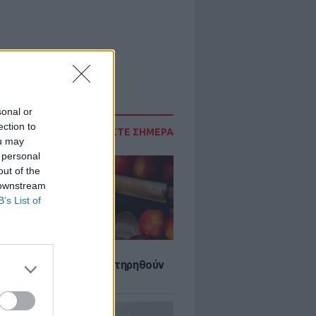
sonal or
ection to
ΔΙΑΒΑΣΤΕ ΣΗΜΕΡΑ
ou may
 personal
out of the
 downstream
B’s List of
τα που μπορουν να διατηρηθούν
ψυγείου το καλοκαίρι