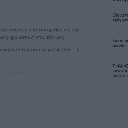
Ξέχνα τ
τρέχουν
εξαρτώνται από τον αριθμό και την
είς χρωμάτων) στο μάτι μας.
Σαν σήμ
ουίσκι»
 ουράνιο τόξο και να μετρήσετε τις
Τι αλλά
κανονισ
ΔΙΑΦΗΜΙΣΗ
ισχύ απ