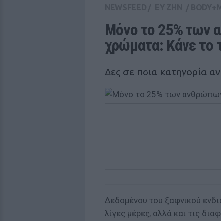
NEWSFEED
/
ΕΥ ΖΗΝ
/
BODY+
Μόνο το 25% των α
χρώματα: Κάνε το 
Δες σε ποια κατηγορία αν
Δεδομένου του ξαφνικού ενδ
λίγες μέρες, αλλά και τις δι