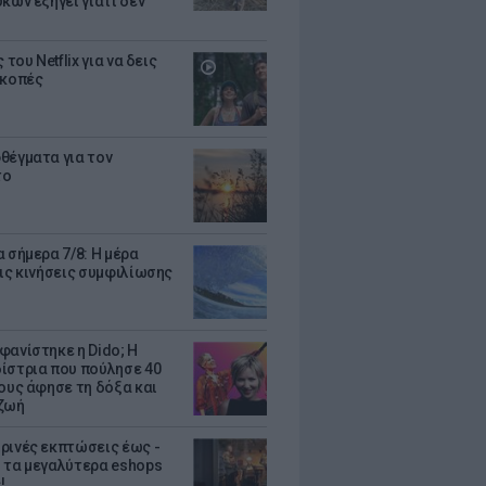
κων εξηγεί γιατί δεν
ς του Netflix για να δεις
ακοπές
θέγματα για τον
το
 σήμερα 7/8: Η μέρα
τις κινήσεις συμφιλίωσης
φανίστηκε η Dido; Η
ίστρια που πούλησε 40
κους άφησε τη δόξα και
ζωή
ρινές εκπτώσεις έως -
 τα μεγαλύτερα eshops
!