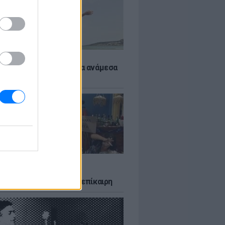
 αποφύγεις το σύγκαμα ανάμεσα
μηρούς
LTURE
δία που σατίρισε τον
υτισμό και παραμένει επίκαιρη