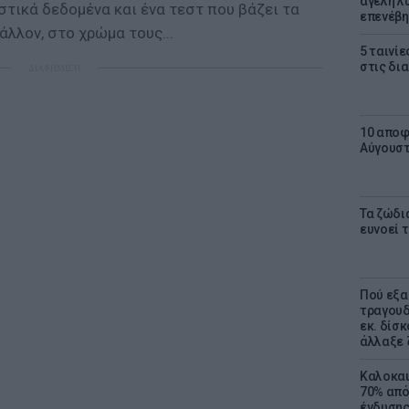
αγέλη λύ
τικά δεδομένα και ένα τεστ που βάζει τα
επενέβη
άλλον, στο χρώμα τους...
5 ταινίε
στις δι
ΔΙΑΦΗΜΙΣΗ
10 αποφ
Αύγουσ
Τα ζώδια
ευνοεί 
Πού εξα
τραγουδ
εκ. δίσ
άλλαξε 
Καλοκαι
70% από
ένδυσης