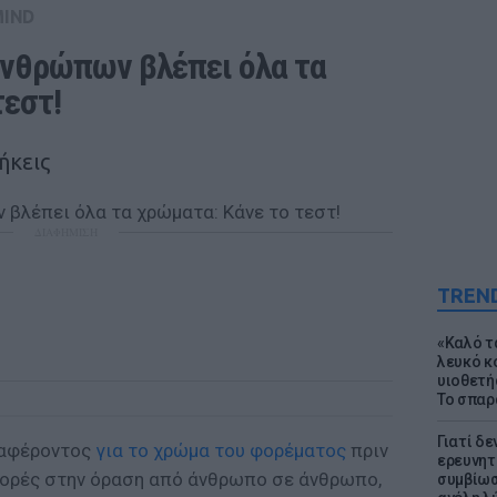
MIND
νθρώπων βλέπει όλα τα 
τεστ!
ήκεις
ΔΙΑΦΗΜΙΣΗ
TREN
«Καλό τα
λευκό κ
υιοθετή
Το σπαρ
Γιατί δε
ιαφέροντος
για το χρώμα του φορέματος
πριν
ερευνητ
αφορές στην όραση από άνθρωπο σε άνθρωπο,
συμβίωσ