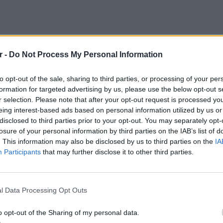
r -
Do Not Process My Personal Information
to opt-out of the sale, sharing to third parties, or processing of your per
formation for targeted advertising by us, please use the below opt-out s
r selection. Please note that after your opt-out request is processed y
eing interest-based ads based on personal information utilized by us or
disclosed to third parties prior to your opt-out. You may separately opt-
losure of your personal information by third parties on the IAB’s list of
αποχρώσεις:
Είστε διχρωματικός, όπως τα
. This information may also be disclosed by us to third parties on the
IA
Participants
that may further disclose it to other third parties.
ότι έχετε δυο μόνο τύπους κωνίων. Το 25%
ικοί.
ΕΥ ΖΗΝ
6 φρού
αποχρώσεων
: Είστε τριχρωματικός, έχετε
l Data Processing Opt Outs
εκτός 
ε, πράσινο και κόκκινο). Μπορείτε να
o opt-out of the Sharing of my personal data.
 Το 50% του πληθυσμού είναι