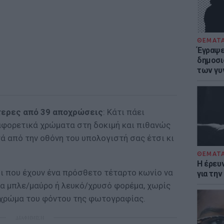
ΘΕΜΑΤ
Έγραψε 
δημοσι
των γυ
τερες από 39 αποχρώσεις
: Κάτι πάει
αφορετικά χρώματα στη δοκιμή και πιθανώς
ά από την οθόνη του υπολογιστή σας έτσι κι
ΘΕΜΑΤ
Η έρευ
οι που έχουν ένα πρόσθετο τέταρτο κωνίο να
για τη
να μπλε/μαύρο ή λευκό/χρυσό φορέμα, χωρίς
ο χρώμα του φόντου της φωτογραφίας.
ΔΙΑΦΗΜΙΣΗ