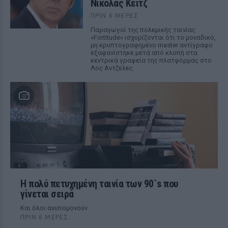
Νίκολας Κέιτζ
ΠΡΙΝ 6 ΜΈΡΕΣ
Παραγωγοί της πολεμικής ταινίας
«Fortitude» ισχυρίζονται ότι το μοναδικό,
μη κρυπτογραφημένο master αντίγραφο
εξαφανίστηκε μετά από κλοπή στα
κεντρικά γραφεία της πλατφόρμας στο
Λος Αντζελες.
Η πολύ πετυχημένη ταινία των 90`s που
γίνεται σειρά
Και όλοι ανυπομονούν
ΠΡΙΝ 6 ΜΈΡΕΣ