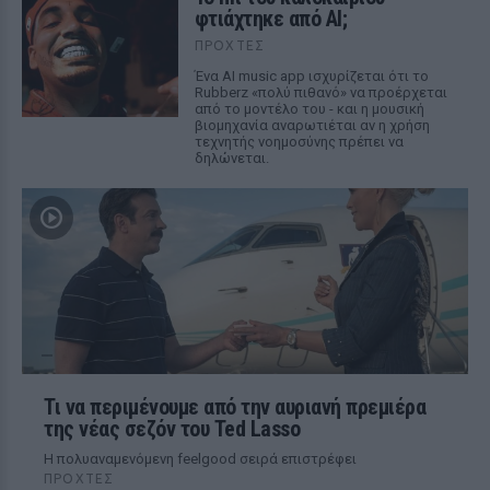
φτιάχτηκε από AI;
ΠΡΟΧΤΈΣ
Ένα AI music app ισχυρίζεται ότι το
Rubberz «πολύ πιθανό» να προέρχεται
από το μοντέλο του - και η μουσική
βιομηχανία αναρωτιέται αν η χρήση
τεχνητής νοημοσύνης πρέπει να
δηλώνεται.
Τι να περιμένουμε από την αυριανή πρεμιέρα
της νέας σεζόν του Ted Lasso
Η πολυαναμενόμενη feelgood σειρά επιστρέφει
ΠΡΟΧΤΈΣ