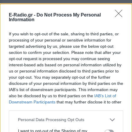
E-Radio.gr -
Do Not Process My Personal
Information
ΔΕΙΤΕ ΕΠΙΣΗΣ
If you wish to opt-out of the sale, sharing to third parties, or
processing of your personal or sensitive information for
ΣΤΗΝ ΙΔΙΑ ΚΑΤΗΓΟΡΙΑ
targeted advertising by us, please use the below opt-out
section to confirm your selection. Please note that after your
Σάλος στο Λονδίνο με αφίσα
opt-out request is processed you may continue seeing
της «Μούμιας» που θύμιζε
interest-based ads based on personal information utilized by
νεκρό παιδί ‑ Την απέσυραν από
us or personal information disclosed to third parties prior to
το μετρό
your opt-out. You may separately opt-out of the further
ΣΉΜΕΡΑ
disclosure of your personal information by third parties on the
IAB’s list of downstream participants. This information may
Οι αρμόδιες βρετανικές αρχές έκριναν
ότι το υλικό ήταν ικανό να προκαλέσει
also be disclosed by us to third parties on the
IAB’s List of
αναστάτωση σε ανήλικους
Downstream Participants
that may further disclose it to other
third parties.
Το ελληνικό comfort TV έχει
όνομα: Η σειρά που
Personal Data Processing Opt Outs
εξακολουθεί να σαρώνει στις
επαναλήψεις
I want to opt-out of the Sharing of my