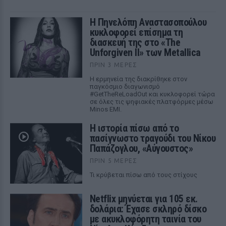
Η Πηνελόπη Αναστασοπούλου
κυκλοφορεί επίσημα τη
διασκευή της στο «The
Unforgiven II» των Metallica
ΠΡΙΝ 3 ΜΈΡΕΣ
Η ερμηνεία της διακρίθηκε στον
παγκόσμιο διαγωνισμό
#GetTheReLoadOut και κυκλοφορεί τώρα
σε όλες τις ψηφιακές πλατφόρμες μέσω
Minos EMI.
Η ιστορία πίσω από το
πασίγνωστο τραγούδι του Νίκου
Παπάζογλου, «Αύγουστος»
ΠΡΙΝ 5 ΜΈΡΕΣ
Τι κρύβεται πίσω από τους στίχους
Netflix μηνύεται για 105 εκ.
δολάρια: Έχασε σκληρό δίσκο
με ακυκλοφόρητη ταινία του