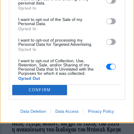
ΣΉΜΕΡΑ
personal data.
Opted In
Το τηλεοπτικό φαινόμενο που βλέπουμε
ξανά και ξανά εδώ και 35 χρόνια
I want to opt-out of the Sale of my
Personal Data.
Το «δαιμονικό» ψάρι που
Opted In
ανακαλύφθηκε τυχαία και πήρε
το όνομά του από το «Stranger
I want to opt-out of processing my
Things»
Personal Data for Targeted Advertising.
Opted In
ΣΉΜΕΡΑ
Ο λόγος για το Demon Cavefish
I want to opt-out of Collection, Use,
Retention, Sale, and/or Sharing of my
Personal Data that Is Unrelated with the
Purposes for which it was collected.
Opted Out
CONFIRM
Data Deletion
Data Access
Privacy Policy
Νέος Τζέιμς Μποντ: Μέχρι το τέλος του 2026
η ανακοίνωση του διαδόχου του Ντάνιελ Κρεγκ