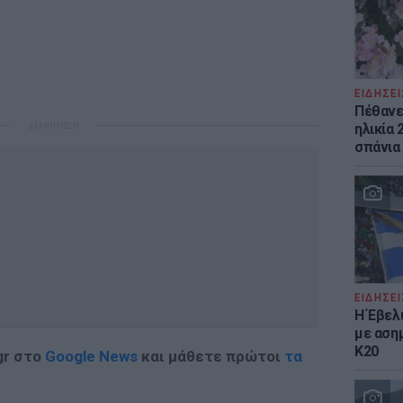
ΕΙΔΗΣΕΙ
Πέθανε 
ΔΙΑΦΗΜΙΣΗ
ηλικία 
σπάνια
ΕΙΔΗΣΕΙ
Η Έβελ
με αση
Κ20
gr στο
Google News
και μάθετε πρώτοι
τα