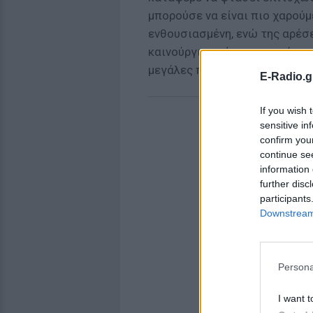
μπορούσε να είναι πιο χαρού
ενθουσιασμένη, ενώ της αρέσει
καινούργιο τρόπο σχετικά με 
μεγάλες περιόδους.
E-Radio.g
If you wish 
sensitive in
confirm you
continue se
information 
further disc
participants
Downstream 
Persona
I want t