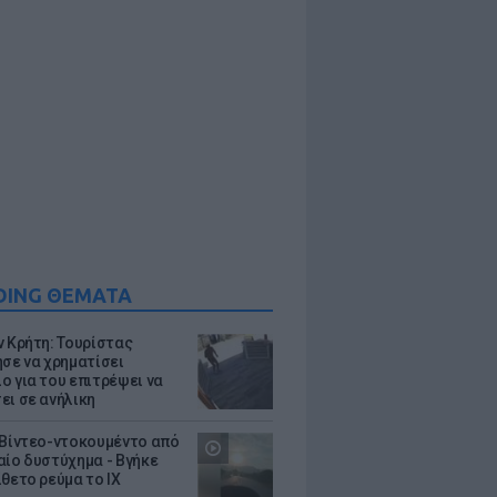
DING ΘΕΜΑΤΑ
ν Κρήτη: Τουρίστας
ησε να χρηματίσει
ο για του επιτρέψει να
ει σε ανήλικη
 Βίντεο-ντοκουμέντο από
αίο δυστύχημα - Βγήκε
ίθετο ρεύμα το ΙΧ