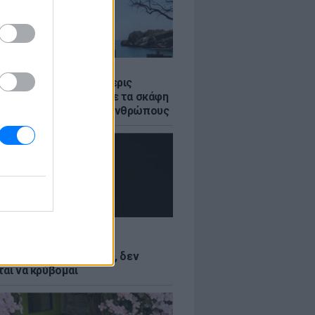
Σ
στο Ρέθυμνο: Οι τέσσερις
 της θάλασσας» που με τα σκάφη
σωσαν πάνω από 100 ανθρώπους
LE
Κωνσταντινίδη: Τώρα
ύνται με το δέρμα μου, δεν
ται να κρύβομαι