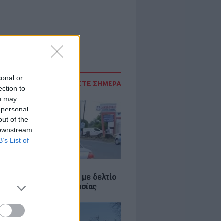
sonal or
ΔΙΑΒΑΣΤΕ ΣΗΜΕΡΑ
ection to
ou may
 personal
out of the
 downstream
B’s List of
Σ
ο Ρίκο: Διανομή νερού με δελτίο
ω παρατεταμένης ξηρασίας