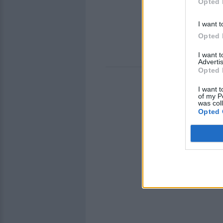
Opted 
I want t
Opted 
I want 
Advertis
Opted 
I want t
of my P
was col
Opted 