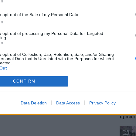
In
o opt-out of the Sale of my Personal Data.
In
ΕΙΔΗΣΕΙ
to opt-out of processing my Personal Data for Targeted
Φωτιά 
ing.
«ήρωες
In
τους έ
o opt-out of Collection, Use, Retention, Sale, and/or Sharing
ersonal Data that Is Unrelated with the Purposes for which it
lected.
Out
CONFIRM
LIFESTY
Data Deletion
Data Access
Privacy Policy
Αριελ 
ασχολο
πρόκει