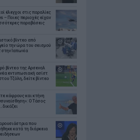
οί έλεγχοι στις παραλίες
es – Ποιες περιοχές είχαν
ισσότερες παραβάσεις
ιστικό βίντεο από
γείο την ώρα του σεισμού
R στην Ιαπωνία
ρό βίντεο της Αρσεναλ
 νέα εντυπωσιακή ασίστ
στου Τζόλη, δείτε βίντεο
ετε κάφρους και κτήνη
νσυναίσθηση»: Ο Τάσος
..δικάζει
 παρουσιάστρια που
ήθηκε κατά τη διάρκεια
 ειδήσεων