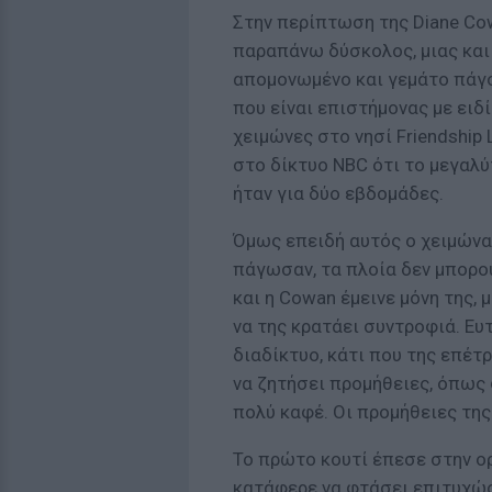
Στην περίπτωση της Diane Co
παραπάνω δύσκολος, μιας και 
απομονωμένο και γεμάτο πάγου
που είναι επιστήμονας με ειδ
χειμώνες στο νησί Friendship 
στο δίκτυο NBC ότι το μεγαλύ
ήταν για δύο εβδομάδες.
Όμως επειδή αυτός ο χειμώνα
πάγωσαν, τα πλοία δεν μπορο
και η Cowan έμεινε μόνη της, 
να της κρατάει συντροφιά. Ε
διαδίκτυο, κάτι που της επέτ
να ζητήσει προμήθειες, όπως φ
πολύ καφέ. Οι προμήθειες τη
Το πρώτο κουτί έπεσε στην ορ
κατάφερε να φτάσει επιτυχώς