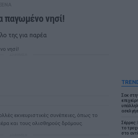
ΞΕΝΑ
α παγωμένο νησί!
λο της για παρέα
ΔΙΑΦΗΜΙΣΗ
TREN
Σοκ στη
επιχείρ
υπάλληλ
ασελγήσ
ολλές εκνευριστικές συνέπειες, όπως το
αέρα και τους ολισθηρούς δρόμους.
Σέρρες:
το τροχ
στο αντ
ΔΙΑΦΗΜΙΣΗ