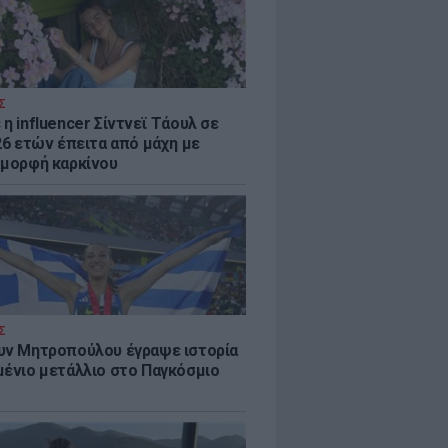
Σ
η influencer Σίντνεϊ Τάουλ σε
26 ετών έπειτα από μάχη με
 μορφή καρκίνου
Σ
υν Μητροπούλου έγραψε ιστορία
μένιο μετάλλιο στο Παγκόσμιο