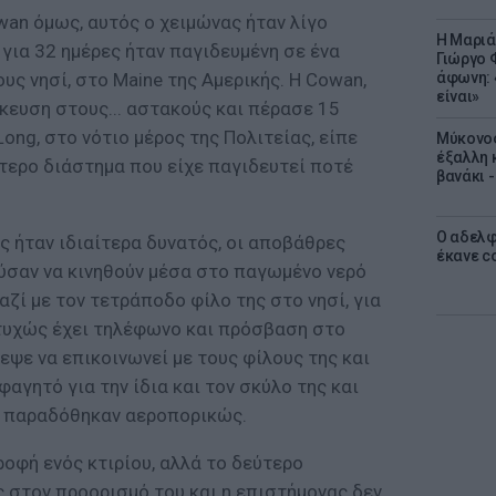
wan όμως, αυτός ο χειμώνας ήταν λίγο
Η Μαριά
για 32 ημέρες ήταν παγιδευμένη σε ένα
Γιώργο 
ς νησί, στο Maine της Αμερικής. Η Cowan,
άφωνη: 
είναι»
ίκευση στους... αστακούς και πέρασε 15
Long, στο νότιο μέρος της Πολιτείας, είπε
Μύκονος
έξαλλη 
τερο διάστημα που είχε παγιδευτεί ποτέ
βανάκι 
Ο αδελφ
ς ήταν ιδιαίτερα δυνατός, οι αποβάθρες
έκανε c
ύσαν να κινηθούν μέσα στο παγωμένο νερό
μαζί με τον τετράποδο φίλο της στο νησί, για
υτυχώς έχει τηλέφωνο και πρόσβαση στο
ρεψε να επικοινωνεί με τους φίλους της και
αγητό για την ίδια και τον σκύλο της και
ς παραδόθηκαν αεροπορικώς.
οφή ενός κτιρίου, αλλά το δεύτερο
 στον προορισμό του και η επιστήμονας δεν