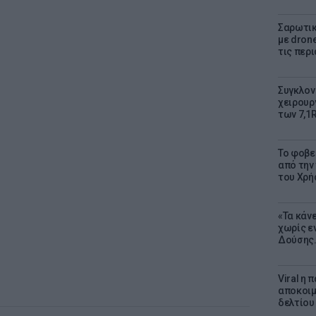
Σαρωτικ
με dron
τις περ
Συγκλον
χειρουρ
των 7,1
Το φοβε
από την
του Χρή
«Τα κάν
χωρίς ε
Δούσης.
Viral η
αποκοιμ
δελτίου