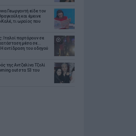
ννα Γεωργαντή είδε τον
Φραγκούλη και έμεινε
«Καλέ, τι ωραίος που
: Ιταλοί παρτάρουν σε
κατάσταση μέσα σε...
- Η αντίδραση του οδηγού
ός της Αντζελίνα Τζολί
oming out στα 53 του