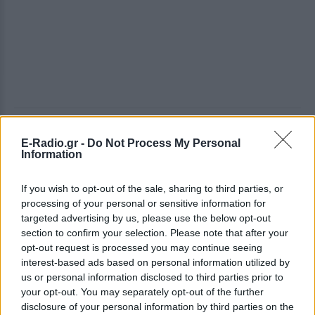
ΔΕΙΤΕ ΕΠΙΣΗΣ
E-Radio.gr -
Do Not Process My Personal
Information
ΣΤΗΝ ΙΔΙΑ ΚΑΤΗΓΟΡΙΑ
If you wish to opt-out of the sale, sharing to third parties, or
ΗΠΑ: 15χρονος με στολή
processing of your personal or sensitive information for
κλόουν δολοφόνησε
targeted advertising by us, please use the below opt-out
ηλικιωμένο σε στάση
section to confirm your selection. Please note that after your
λεωφορείου – Βίντεο του
opt-out request is processed you may continue seeing
δράστη γίνεται viral
interest-based ads based on personal information utilized by
us or personal information disclosed to third parties prior to
ΣΉΜΕΡΑ
your opt-out. You may separately opt-out of the further
Ο έφηβος δράστης μαχαίρωσε
disclosure of your personal information by third parties on the
επανειλημμένα τον 78χρονο Τζον Γουέσλι