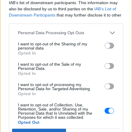
Αλεν σε στάση λεωφορείου, με
IAB’s list of downstream participants. This information may
αποτέλεσμα τον θάνατό του, σύμφωνα
also be disclosed by us to third parties on the
IAB’s List of
με τις αρχές
Downstream Participants
that may further disclose it to other
Σέρρες: Συγκλονίζει η
third parties.
κατάθεση του οδηγού –
«Κοίταξα να στρίψω αριστερά
Personal Data Processing Opt Outs
για να γλιτώσω, δεν πρόλαβα»
I want to opt-out of the Sharing of my
ΣΉΜΕΡΑ
personal data.
Opted In
Ο οδηγός του φορτηγού που ενεπλάκη
στη σύγκρουση με το ΙΧ μητέρας και γιου
περιέγραψε πώς έγινε το μοιραίο
I want to opt-out of the Sale of my
Personal Data.
δυστύχημα.
Opted In
ΗΠΑ: Δασκάλα χορού
κατηγορείται για σeξουαλική
I want to opt-out of processing my
Personal Data for Targeted Advertising.
κακοποίηση δύο ανήλικων
Opted In
μαθητών της
ΣΉΜΕΡΑ
I want to opt-out of Collection, Use,
Retention, Sale, and/or Sharing of my
Οι αστυνομικές Αρχές δεν αποκλείουν
Personal Data that Is Unrelated with the
την ύπαρξη περισσότερων θυμάτων
Purposes for which it was collected.
Opted Out