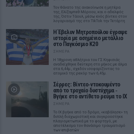
Τον θάνατο της ανακοίνωσε η μητέρα
της, Ελίζαμπεθ Μόροου, και ο αδελφός
της, Όστιν Τάουλ, μέσω ενός βίντεο στον
λογαριασμό της στο TikTok την Τετάρτη
Η Έβελυν Μητροπούλου έγραψε
ιστορία με ασημένιο μετάλλιο
στο Παγκόσμιο Κ20
ΣΉΜΕΡΑ
Η 18χρονη αθλήτρια του ΓΣ Κηφισιάς
αναδείχθηκε δεύτερη στο μήκος με άλμα
στα 6,44μ., σχεδόν ισοφαρίζοντας το
ατομικό της ρεκόρ των 6,45μ.
Σέρρες: Βίντεο‑ντοκουμέντο
από το τροχαίο δυστύχημα ‑
Βγήκε στο αντίθετο ρεύμα το ΙΧ
ΣΉΜΕΡΑ
Το ΙΧ βγήκε από το δρόμο, «καβάλησε» τη
διπλή διαχωριστική και συγκρούστηκε
πλαγιομετωπικά με το φορτηγό, με
αποτέλεσμα τον θανάσιμο τραυματισμό
των επιβατών