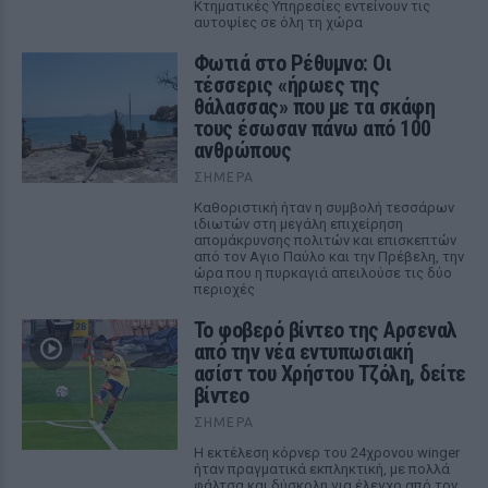
Κτηματικές Υπηρεσίες εντείνουν τις
αυτοψίες σε όλη τη χώρα
Φωτιά στο Ρέθυμνο: Οι
τέσσερις «ήρωες της
θάλασσας» που με τα σκάφη
τους έσωσαν πάνω από 100
ανθρώπους
ΣΉΜΕΡΑ
Καθοριστική ήταν η συμβολή τεσσάρων
ιδιωτών στη μεγάλη επιχείρηση
απομάκρυνσης πολιτών και επισκεπτών
από τον Αγιο Παύλο και την Πρέβελη, την
ώρα που η πυρκαγιά απειλούσε τις δύο
περιοχές
Το φοβερό βίντεο της Αρσεναλ
από την νέα εντυπωσιακή
ασίστ του Χρήστου Τζόλη, δείτε
βίντεο
ΣΉΜΕΡΑ
Η εκτέλεση κόρνερ του 24χρονου winger
ήταν πραγματικά εκπληκτική, με πολλά
φάλτσα και δύσκολη για έλεγχο από τον