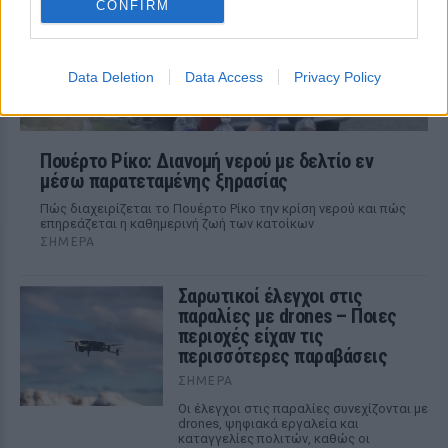
CONFIRM
Data Deletion
Data Access
Privacy Policy
Πουέρτο Ρίκο: Διανομή νερού με δελτίο εν
μέσω παρατεταμένης ξηρασίας
Πώς διαχειρίζεται το Πουέρτο Ρίκο την κρίση νερού και πώς
επηρεάζεται η καθημερινή ζωή των κατοίκων
ΣΉΜΕΡΑ
Σαρωτικοί έλεγχοι στις
παραλίες με drones – Ποιες
περιοχές είχαν τις
περισσότερες παραβάσεις
ΣΉΜΕΡΑ
Οι έλεγχοι στις παραλίες συνεχίζονται με
drones, ψηφιακά εργαλεία και
καταγγελίες πολιτών, καθώς οι