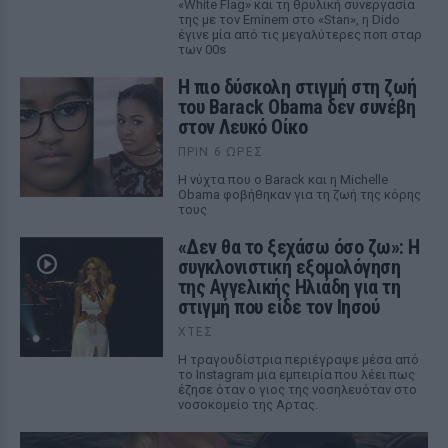
«White Flag» και τη θρυλική συνεργασία
της με τον Eminem στο «Stan», η Dido
έγινε μία από τις μεγαλύτερες ποπ σταρ
των 00s
Η πιο δύσκολη στιγμή στη ζωή
του Barack Obama δεν συνέβη
στον Λευκό Οίκο
ΠΡΙΝ 6 ΏΡΕΣ
Η νύχτα που ο Barack και η Michelle
Obama φοβήθηκαν για τη ζωή της κόρης
τους
«Δεν θα το ξεχάσω όσο ζω»: Η
συγκλονιστική εξομολόγηση
της Αγγελικής Ηλιάδη για τη
στιγμή που είδε τον Ιησού
ΧΤΕΣ
Η τραγουδίστρια περιέγραψε μέσα από
το Instagram μια εμπειρία που λέει πως
έζησε όταν ο γιος της νοσηλευόταν στο
νοσοκομείο της Αρτας.