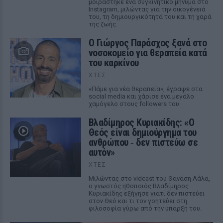
μοιράστηκε ένα συγκινητικό μήνυμα στο
Instagram, μιλώντας για την οικογένειά
του, τη δημιουργικότητά του και τη χαρά
της ζωής.
O Γιώργος Παράσχος ξανά στο
νοσοκομείο για θεραπεία κατά
του καρκίνου
ΧΤΕΣ
«Πάμε για νέα θεραπεία», έγραψε στα
social media και χάρισε ένα μεγάλο
χαμόγελο στους followers του
Βλαδίμηρος Κυριακίδης: «Ο
Θεός είναι δημιούργημα του
ανθρώπου ‑ δεν πιστεύω σε
αυτόν»
ΧΤΕΣ
Μιλώντας στο vidcast του Θανάση Λάλα,
ο γνωστός ηθοποιός Βλαδίμηρος
Κυριακίδης εξήγησε γιατί δεν πιστεύει
στον Θεό και τι τον γοητεύει στη
φιλοσοφία γύρω από την ύπαρξή του.