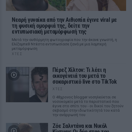
Νεαρή γυναίκα από την Αιθιοπία έγινε viral με
τη φυσική ομορφιά της, δείτε την
εντυπωσιακή μεταμόρφωσή της
Μετά την αυθόρμητη φωτογραφία που την έκανε γνωστή, η
Ελίζαμπεθ Ντέστα εντυπωσίασε ξανά με μια λαμπερή
μεταμόρφωση
ΧΤΕΣ
Πέρεζ Χίλτον: Τι λέει η
οικογένειά του μετά το
σοκαριστικό live στο TikTok
ΧΤΕΣ
Ο 48χρονος blogger νοσηλεύεται σε
νοσοκομείο μετά το περιστατικό που
έγινε στο σπίτι του - οι δικοί του ζητούν
σεβασμό στην ιδιωτικότητά του κατά
την ανάρρωσή του
Ζόε Σαλντάνα και Νικόλ
Κίντμαν: Οι δύο σταρ του