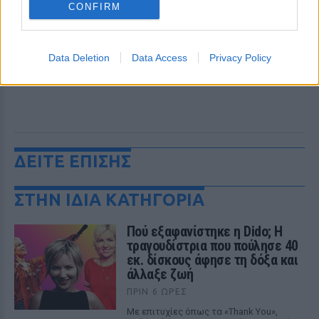
CONFIRM
Data Deletion
Data Access
Privacy Policy
ΔΕΙΤΕ ΕΠΙΣΗΣ
ΣΤΗΝ ΙΔΙΑ ΚΑΤΗΓΟΡΙΑ
Πού εξαφανίστηκε η Dido; Η
τραγουδίστρια που πούλησε 40
εκ. δίσκους άφησε τη δόξα και
άλλαξε ζωή
ΠΡΙΝ 6 ΏΡΕΣ
Με επιτυχίες όπως τα «Thank You»,