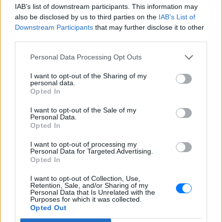
Ακολουθήστε το E-Radio.gr στο
Google News
IAB’s list of downstream participants. This information may
also be disclosed by us to third parties on the
IAB’s List of
και μάθετε πρώτοι
τα πιο hot νέα
.
Downstream Participants
that may further disclose it to other
third parties.
Εσύ μπήκες στο E-Daily.gr; Τα νέα της ημέρας
και ότι σου κάνει κλικ!
Personal Data Processing Opt Outs
Ακολουθήστε το E-Radio.gr και στο Instagram
I want to opt-out of the Sharing of my
personal data.
Opted In
ΔΙΑΦΗΜΙΣΗ
I want to opt-out of the Sale of my
Personal Data.
Opted In
I want to opt-out of processing my
Personal Data for Targeted Advertising.
Opted In
I want to opt-out of Collection, Use,
Retention, Sale, and/or Sharing of my
Personal Data that Is Unrelated with the
Purposes for which it was collected.
Opted Out