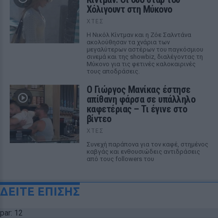
Χόλιγουντ στη Μύκονο
ΧΤΕΣ
Η Νικόλ Κίντμαν και η Ζόε Σαλντάνα
ακολούθησαν τα χνάρια των
μεγαλύτερων αστέρων του παγκόσμιου
σινεμά και της showbiz, διαλέγοντας τη
Μύκονο για τις φετινές καλοκαιρινές
τους αποδράσεις.
Ο Γιώργος Μανίκας έστησε
απίθανη φάρσα σε υπάλληλο
καφετέριας – Τι έγινε στο
βίντεο
ΧΤΕΣ
Συνεχή παράπονα για τον καφέ, στημένος
καβγάς και ενθουσιώδεις αντιδράσεις
από τους followers του
ΔΕΙΤΕ ΕΠΙΣΗΣ
par: 12