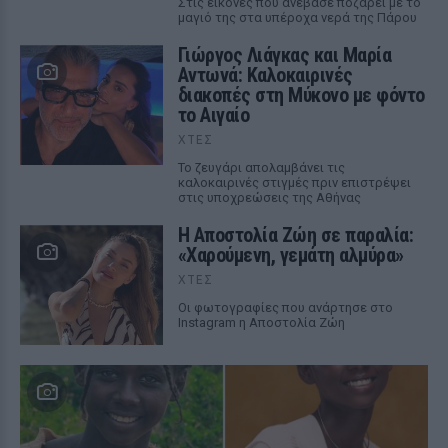
Στις εικόνες που ανέβασε ποζάρει με το
μαγιό της στα υπέροχα νερά της Πάρου
Γιώργος Λιάγκας και Μαρία
Αντωνά: Καλοκαιρινές
διακοπές στη Μύκονο με φόντο
το Αιγαίο
ΧΤΕΣ
Το ζευγάρι απολαμβάνει τις
καλοκαιρινές στιγμές πριν επιστρέψει
στις υποχρεώσεις της Αθήνας
Η Αποστολία Ζώη σε παραλία:
«Χαρούμενη, γεμάτη αλμύρα»
ΧΤΕΣ
Οι φωτογραφίες που ανάρτησε στο
Instagram η Αποστολία Ζώη