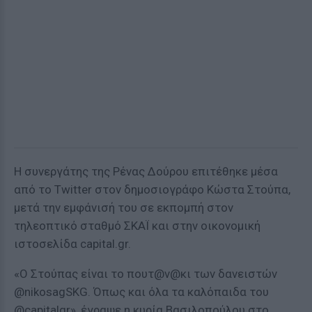
Η συνεργάτης της Ρένας Δούρου επιτέθηκε μέσα
από το Twitter στον δημοσιογράφο Κώστα Στούπα,
μετά την εμφάνισή του σε εκπομπή στον
τηλεοπτικό σταθμό ΣΚΑΪ και στην οικονομική
ιστοσελίδα capital.gr.
«O Στούπας είναι το πουτ@ν@κι των δανειστών
@nikosagSKG. Όπως και όλα τα καλόπαιδα του
@capitalgr», έγραψε η κυρία Βασιλοπούλου στο