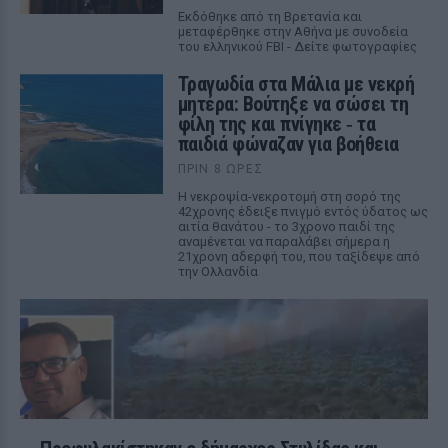
Εκδόθηκε από τη Βρετανία και
μεταφέρθηκε στην Αθήνα με συνοδεία
του ελληνικού FBI - Δείτε φωτογραφίες
Τραγωδία στα Μάλια με νεκρή
μητέρα: Βούτηξε να σώσει τη
φίλη της και πνίγηκε ‑ τα
παιδιά φώναζαν για βοήθεια
ΠΡΙΝ 8 ΏΡΕΣ
Η νεκροψία-νεκροτομή στη σορό της
42χρονης έδειξε πνιγμό εντός ύδατος ως
αιτία θανάτου - το 3χρονο παιδί της
αναμένεται να παραλάβει σήμερα η
21χρονη αδερφή του, που ταξίδεψε από
την Ολλανδία