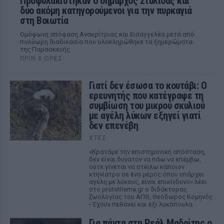
Προφυλακίστηκαν ο δήμαρχος Στυλίδας και
δύο ακόμη κατηγορούμενοι για την πυρκαγιά
στη Βοιωτία
Ομόφωνη απόφαση Ανακρίτριας και Εισαγγελέα μετά από
πολύωρη διαδικασία που ολοκληρώθηκε τα ξημερώματα
της Παρασκευής
ΠΡΙΝ 8 ΏΡΕΣ
Γιατί δεν έσωσα το κουτάβι: Ο
ερευνητής που κατέγραφε τη
συμβίωση του μικρού σκυλιού
με αγέλη λύκων εξηγεί γιατί
δεν επενέβη
ΧΤΕΣ
«Κρατάμε την επιστημονική απόσταση,
δεν είναι δυνατόν να πάω να επέμβω,
ούτε γίνεται να στείλω κάποιον
κτηνίατρο σε ένα μέρος όπου υπάρχει
αγέλη με λύκους, είναι επικίνδυνο» λέει
στο protothema.gr ο διδάκτορας
ζωολογίας του ΑΠΘ, Θεόδωρος Κομηνός
- Έχουν πεθάνει και έξι λυκόπουλα
Για πάντα στη Ρεάλ Μαδρίτης ο