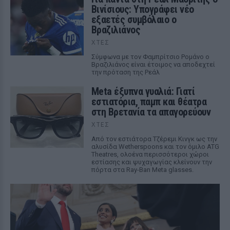
Βινίσιους: Υπογράφει νέο
εξαετές συμβόλαιο ο
Βραζιλιάνος
ΧΤΕΣ
Σύμφωνα με τον Φαμπρίτσιο Ρομάνο ο
Βραζιλιάνος είναι έτοιμος να αποδεχτεί
την πρόταση της Ρεάλ
Meta έξυπνα γυαλιά: Γιατί
εστιατόρια, παμπ και θέατρα
στη Βρετανία τα απαγορεύουν
ΧΤΕΣ
Από τον εστιάτορα Τζέρεμι Κινγκ ως την
αλυσίδα Wetherspoons και τον όμιλο ATG
Theatres, ολοένα περισσότεροι χώροι
εστίασης και ψυχαγωγίας κλείνουν την
πόρτα στα Ray-Ban Meta glasses.