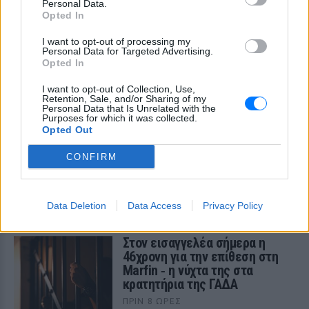
Personal Data.
Opted In
I want to opt-out of processing my
Personal Data for Targeted Advertising.
ΔΕΙΤΕ ΕΠΙΣΗΣ
Opted In
I want to opt-out of Collection, Use,
ΣΤΗΝ ΙΔΙΑ ΚΑΤΗΓΟΡΙΑ
Retention, Sale, and/or Sharing of my
Personal Data that Is Unrelated with the
Purposes for which it was collected.
Opted Out
Μακελειό σε σχολείο της
Ταϊλάνδης: Μαθητής άνοιξε
CONFIRM
πυρ
ΠΡΙΝ 8 ΏΡΕΣ
Οι αρχές ανακοινώνουν τουλάχιστον
Data Deletion
Data Access
Privacy Policy
έναν νεκρό καθηγητή και τέσσερις
τραυματίες
Στον εισαγγελέα σήμερα η
46χρονη για την επίθεση στη
Marfin ‑ η νύχτα της στα
κρατητήρια της ΓΑΔΑ
ΠΡΙΝ 8 ΏΡΕΣ