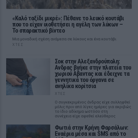
«Καλό ταξίδι μικρέ»: Πέθανε το λευκό κουτάβι
που το είχαν υιοθετήσει η αγέλη των λύκων –
Το σπαρακτικό βίντεο
Μια μοναδική σχέση ανάμεσα σε λύκους και ένα κουτάβι
ΧΤΕΣ
Σοκ στην Αλεξανδρούπολη:
Ανδρας βγήκε στην πλατεία του
χωριού Αβαντας και έδειχνε τα
γεννητικά του όργανα σε
ανηλίκα κορίτσια
ΧΤΕΣ
Ο συγκεκριμένος άνδρας είχε συλληφθεί
μόλις πριν από λίγες ημέρες για ακριβώς
το ίδιο αδίκημα ωστόσο στη
συνέχεια είχε αφεθεί ελεύθερος
Φωτιά στην Κρήνη Φαρσάλων:
Εναέρια μέσα και SMS από το