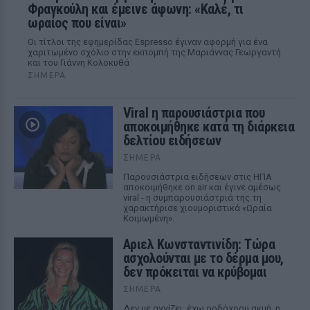
Φραγκούλη και έμεινε άφωνη: «Καλέ, τι
ωραίος που είναι»
Οι τίτλοι της εφημερίδας Espresso έγιναν αφορμή για ένα
χαριτωμένο σχόλιο στην εκπομπή της Μαριάννας Γεωργαντή
και του Γιάννη Κολοκυθά
ΣΉΜΕΡΑ
Viral η παρουσιάστρια που
αποκοιμήθηκε κατά τη διάρκεια
δελτίου ειδήσεων
ΣΉΜΕΡΑ
Παρουσιάστρια ειδήσεων στις ΗΠΑ
αποκοιμήθηκε on air και έγινε αμέσως
viral - η συμπαρουσιάστριά της τη
χαρακτήρισε χιουμοριστικά «Ωραία
Κοιμωμένη».
Αριελ Κωνσταντινίδη: Τώρα
ασχολούνται με το δέρμα μου,
δεν πρόκειται να κρύβομαι
ΣΉΜΕΡΑ
Δεν με αγγίζει, έχω ροδόχρου ακμή, η