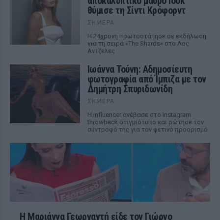
αποκαλυπτικό μαύρο look
θύμισε τη Σίντι Κρόφορντ
ΣΉΜΕΡΑ
Η 24χρονη πρωτοστάτησε σε εκδήλωση
για τη σειρά «The Shards» στο Λος
Αντζελες
Ιωάννα Τούνη: Αδημοσίευτη
φωτογραφία από Ίμπιζα με τον
Δημήτρη Σπυριδωνίδη
ΣΉΜΕΡΑ
Η influencer ανέβασε στο Instagram
throwback στιγμιότυπο και ρώτησε τον
σύντροφό της για τον φετινό προορισμό
Η Μαριάννα Γεωργαντή είδε τον Γιώργο