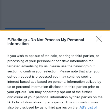
ΔΕΙΤΕ ΕΠΙΣΗΣ
E-Radio.gr -
Do Not Process My Personal
Information
ΣΤΗΝ ΙΔΙΑ ΚΑΤΗΓΟΡΙΑ
If you wish to opt-out of the sale, sharing to third parties, or
Χρήστος Δάντης: «Συνάδελφοι
προσπαθούν να ξεχάσουν ότι
processing of your personal or sensitive information for
έγραψα το """"My Number
targeted advertising by us, please use the below opt-out
One""""»
section to confirm your selection. Please note that after your
opt-out request is processed you may continue seeing
ΣΉΜΕΡΑ
interest-based ads based on personal information utilized by
Ο συνθέτης μίλησε ανοιχτά για την
us or personal information disclosed to third parties prior to
αχαριστία που βιώνει στον χώρο της
your opt-out. You may separately opt-out of the further
μουσικής, 22 χρόνια μετά τη νίκη της
Ελλάδας στη Eurovision.
disclosure of your personal information by third parties on the
IAB’s list of downstream participants. This information may
Νεαρός στο λιμάνι του Πειραιά:
also be disclosed by us to third parties on the
IAB’s List of
«Πάω διακοπές έναν μήνα» ‑ Η