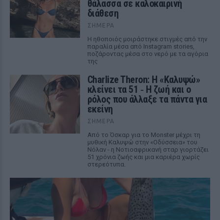
θάλασσα σε καλοκαιρινή
διάθεση
ΣΉΜΕΡΑ
Η ηθοποιός μοιράστηκε στιγμές από την
παραλία μέσα από Instagram stories,
ποζάροντας μέσα στο νερό με τα αγόρια
της
Charlize Theron: Η «Καλυψώ»
κλείνει τα 51 ‑ H ζωή και ο
ρόλος που άλλαξε τα πάντα για
εκείνη
ΣΉΜΕΡΑ
Από το Όσκαρ για το Monster μέχρι τη
μυθική Καλυψώ στην «Οδύσσεια» του
Νόλαν - η Νοτιοαφρικανή σταρ γιορτάζει
51 χρόνια ζωής και μια καριέρα χωρίς
στερεότυπα.