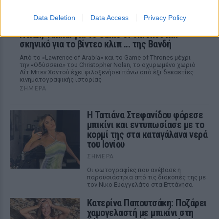
Data Deletion
Data Access
Privacy Policy
Το μαροκινό χωριό που έγινε Τροία για τον
Nolan, Yunkai για το Game of Thrones και
σκηνικό για το βίντεο κλιπ ... της Βανδή
Από το «Lawrence of Arabia» και το Game of Thrones μέχρι
την «Οδύσσεια» του Christopher Nolan, το οχυρωμένο χωριό
Αΐτ Μπεν Χαντού έχει φιλοξενήσει πάνω από έξι δεκαετίες
κινηματογραφικής ιστορίας
ΣΉΜΕΡΑ
Η Τατιάνα Στεφανίδου φόρεσε
μπικίνι και εντυπωσίασε με το
κορμί της στα καταγάλανα νερά
του Ιονίου
ΣΉΜΕΡΑ
Οι φωτογραφίες που ανέβασε η
παρουσιάστρια από τις διακοπές της με
τον Νίκο Ευαγγελάτο στα Επτάνησα
Κατερίνα Παπουτσάκη: Ποζάρει
χαμογελαστή με μπικίνι στη