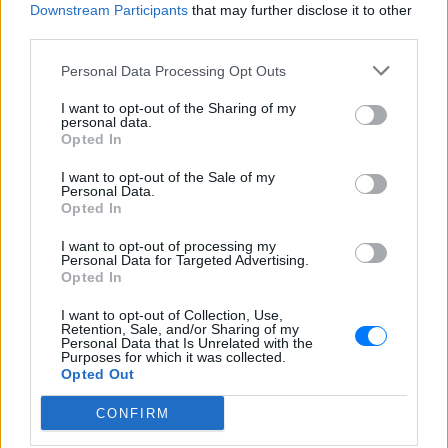
Downstream Participants
that may further disclose it to other
απίθανη ατάκα στην κάμερα του
third parties.
MEGA
ΣΉΜΕΡΑ
Personal Data Processing Opt Outs
Η κάμερα της εκπομπής «Κοινωνία Ώρα
MEGA» κατέγραψε τη διασκεδαστική
I want to opt-out of the Sharing of my
στιγμή από το λιμάνι του Πειραιά, την
personal data.
Παρασκευή 7 Αυγούστου.
Opted In
Η Ελένη Βουλγαράκη ξεσπά για
I want to opt-out of the Sale of my
τις φήμες χωρισμού με τον
Personal Data.
Opted In
Ιωαννίδη: «Διασταυρώστε
καμία πληροφορία πριν
I want to opt-out of processing my
εκτοξεύσετε τη βλακεία σας»
Personal Data for Targeted Advertising.
Opted In
ΣΉΜΕΡΑ
Η παραγωγός ραδιοφώνου ανάρτησε
I want to opt-out of Collection, Use,
story στο Instagram για να διαψεύσει όσα
Retention, Sale, and/or Sharing of my
κυκλοφορούν για την ερωτική της ζωή
Personal Data that Is Unrelated with the
Purposes for which it was collected.
Opted Out
CONFIRM