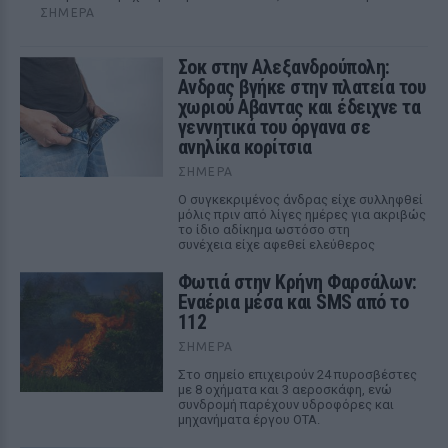
ΣΉΜΕΡΑ
Σοκ στην Αλεξανδρούπολη:
Ανδρας βγήκε στην πλατεία του
χωριού Αβαντας και έδειχνε τα
γεννητικά του όργανα σε
ανηλίκα κορίτσια
ΣΉΜΕΡΑ
Ο συγκεκριμένος άνδρας είχε συλληφθεί
μόλις πριν από λίγες ημέρες για ακριβώς
το ίδιο αδίκημα ωστόσο στη
συνέχεια είχε αφεθεί ελεύθερος
Φωτιά στην Κρήνη Φαρσάλων:
Εναέρια μέσα και SMS από το
112
ΣΉΜΕΡΑ
Στο σημείο επιχειρούν 24 πυροσβέστες
με 8 οχήματα και 3 αεροσκάφη, ενώ
συνδρομή παρέχουν υδροφόρες και
μηχανήματα έργου ΟΤΑ.