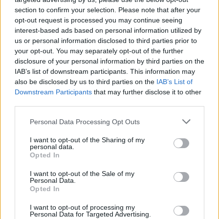
section to confirm your selection. Please note that after your
«με σκοπό να με σκοπό να επιτευχθεί μια γρήγορη
opt-out request is processed you may continue seeing
και επιτυχής ολοκλήρωση της αξιολόγησης», καλεί
interest-based ads based on personal information utilized by
ο επικεφαλής του Eurogroup, Γερούν
us or personal information disclosed to third parties prior to
Ντάισελμπλουμ, την ελληνική κυβέρνηση, με την
your opt-out. You may separately opt-out of the further
disclosure of your personal information by third parties on the
επιστολή-απάντηση που έστειλε στον Έλληνα
IAB’s list of downstream participants. This information may
ομόλογό του, Γιάνη Βαρουφάκη.
also be disclosed by us to third parties on the
IAB’s List of
Downstream Participants
that may further disclose it to other
Μεταξύ άλλων, ο κ. Ντάισελμπλουμ σημειώνει πως
third parties.
το έγγραφο που του απέστειλε ο κ. Βαρουφάκης με
τις μεταρρυθμίσεις στις οποίες σχεδιάζει να
Personal Data Processing Opt Outs
προχωρήσει η κυβέρνηση του Αλέξη Τσίπρα, «θα
I want to opt-out of the Sharing of my
είναι χρήσιμο κατά τη διαδικασία προσδιορισμού
personal data.
Opted In
της πρώτης λίστας μεταρρυθμιστικών μέτρων»,
ωστόσο, τονίζει πως «θα πρέπει, ως εκ τούτου, να
I want to opt-out of the Sale of my
Personal Data.
συζητηθούν περαιτέρω με τους θεσμούς».
Opted In
Bloomberg: Κρίσιμη εβδομάδα για τον ΕLA-Τι
I want to opt-out of processing my
Personal Data for Targeted Advertising.