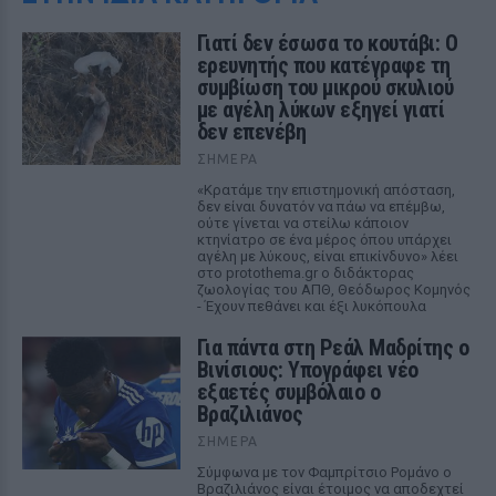
Γιατί δεν έσωσα το κουτάβι: Ο
ερευνητής που κατέγραφε τη
συμβίωση του μικρού σκυλιού
με αγέλη λύκων εξηγεί γιατί
δεν επενέβη
ΣΉΜΕΡΑ
«Κρατάμε την επιστημονική απόσταση,
δεν είναι δυνατόν να πάω να επέμβω,
ούτε γίνεται να στείλω κάποιον
κτηνίατρο σε ένα μέρος όπου υπάρχει
αγέλη με λύκους, είναι επικίνδυνο» λέει
στο protothema.gr ο διδάκτορας
ζωολογίας του ΑΠΘ, Θεόδωρος Κομηνός
- Έχουν πεθάνει και έξι λυκόπουλα
Για πάντα στη Ρεάλ Μαδρίτης ο
Βινίσιους: Υπογράφει νέο
εξαετές συμβόλαιο ο
Βραζιλιάνος
ΣΉΜΕΡΑ
Σύμφωνα με τον Φαμπρίτσιο Ρομάνο ο
Βραζιλιάνος είναι έτοιμος να αποδεχτεί