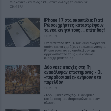
πυρκαγιές - και πώς η κλιματική αλλαγή το διευρύνει.
ΣΉΜΕΡΑ
iPhone 17 στα σκουπίδια: Γιατί
Ρώσοι χρήστες καταστρέφουν
τα νέα κινητά τους ... επίτηδες!
ΣΉΜΕΡΑ
Ένα viral trend στο TikTok ωθεί άνδρες να
σπάνε και να χαράζουν τα ολοκαίνουργια
iPhone τους για να αποδείξουν την
αρρενωπότητά τους - με κίνδυνο
έκρηξης μπαταρίας.
Δύο νέες εποχές στη Γη
ανακάλυψαν επιστήμονες ‑ Oι
«παραδοσιακές» ανήκουν στο
παρελθόν
ΣΉΜΕΡΑ
«Αρρυθμικές εποχές»: Η ανώμαλη
κατάσταση που διαμορφώνεται στον
πλανήτη