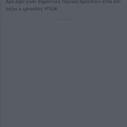
Αρα έχει γίνει σημαντική τεχνική πρόοδος» είπε επί
λέξει ο ιρλανδός ΥΠΟΙΚ.
ΔΙΑΦΗΜΙΣΗ