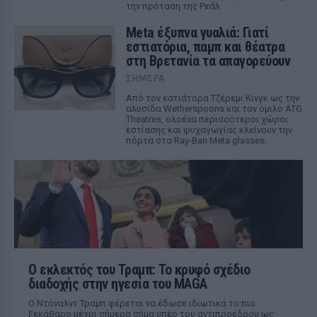
την πρόταση της Ρεάλ
Meta έξυπνα γυαλιά: Γιατί
εστιατόρια, παμπ και θέατρα
στη Βρετανία τα απαγορεύουν
ΣΉΜΕΡΑ
Από τον εστιάτορα Τζέρεμι Κινγκ ως την
αλυσίδα Wetherspoons και τον όμιλο ATG
Theatres, ολοένα περισσότεροι χώροι
εστίασης και ψυχαγωγίας κλείνουν την
πόρτα στα Ray-Ban Meta glasses.
Ο εκλεκτός του Τραμπ: Το κρυφό σχέδιο
διαδοχής στην ηγεσία του MAGA
Ο Ντόναλντ Τραμπ φέρεται να έδωσε ιδιωτικά το πιο
ξεκάθαρο μέχρι σήμερα σήμα υπέρ του αντιπροέδρου ως