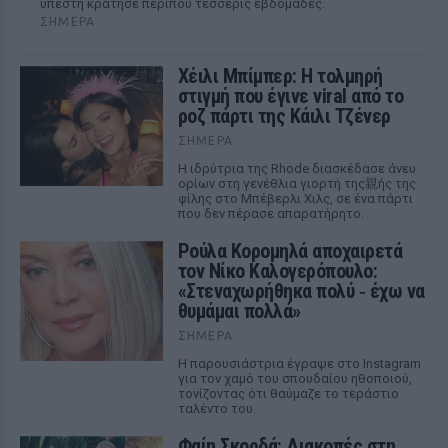
υπέστη κράτησε περίπου τέσσερις εβδομάδες.
ΣΉΜΕΡΑ
Χέιλι Μπίμπερ: Η τολμηρή
στιγμή που έγινε viral από το
ροζ πάρτι της Κάιλι Τζένερ
ΣΉΜΕΡΑ
Η ιδρύτρια της Rhode διασκέδασε άνευ
ορίων στη γενέθλια γιορτή της親ής της
φίλης στο Μπέβερλι Χιλς, σε ένα πάρτι
που δεν πέρασε απαρατήρητο.
Ρούλα Κορομηλά αποχαιρετά
τον Νίκο Καλογερόπουλο:
«Στεναχωρήθηκα πολύ ‑ έχω να
θυμάμαι πολλά»
ΣΉΜΕΡΑ
Η παρουσιάστρια έγραψε στο Instagram
για τον χαμό του σπουδαίου ηθοποιού,
τονίζοντας ότι θαύμαζε το τεράστιο
ταλέντο του.
Φαίη Σκορδά: Διακοπές στη