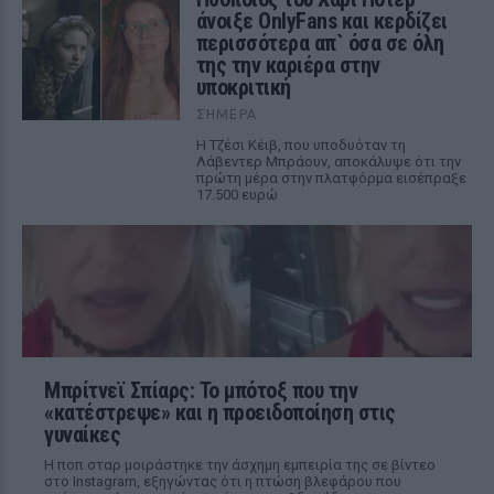
άνοιξε OnlyFans και κερδίζει
περισσότερα απ` όσα σε όλη
της την καριέρα στην
υποκριτική
ΣΉΜΕΡΑ
Η Τζέσι Κέιβ, που υποδυόταν τη
Λάβεντερ Μπράουν, αποκάλυψε ότι την
πρώτη μέρα στην πλατφόρμα εισέπραξε
17.500 ευρώ
Μπρίτνεϊ Σπίαρς: Το μπότοξ που την
«κατέστρεψε» και η προειδοποίηση στις
γυναίκες
Η ποπ σταρ μοιράστηκε την άσχημη εμπειρία της σε βίντεο
στο Instagram, εξηγώντας ότι η πτώση βλεφάρου που