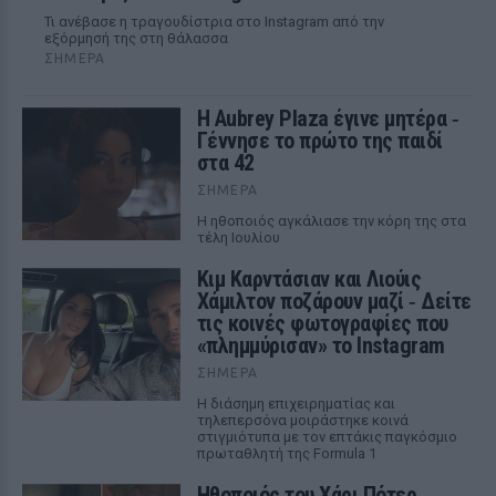
Τι ανέβασε η τραγουδίστρια στο Instagram από την
εξόρμησή της στη θάλασσα
ΣΉΜΕΡΑ
Η Aubrey Plaza έγινε μητέρα ‑
Γέννησε το πρώτο της παιδί
στα 42
ΣΉΜΕΡΑ
Η ηθοποιός αγκάλιασε την κόρη της στα
τέλη Ιουλίου
Κιμ Καρντάσιαν και Λιούις
Χάμιλτον ποζάρουν μαζί ‑ Δείτε
τις κοινές φωτογραφίες που
«πλημμύρισαν» το Instagram
ΣΉΜΕΡΑ
Η διάσημη επιχειρηματίας και
τηλεπερσόνα μοιράστηκε κοινά
στιγμιότυπα με τον επτάκις παγκόσμιο
πρωταθλητή της Formula 1
Ηθοποιός του Χάρι Πότερ