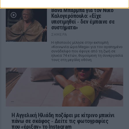
Βάνα Μπάρμπα για τον Νίκο
Καλογερόπουλο: «Είχε
υποτιμηθεί ‑ δεν έμπαινε σε
συστήματα»
ΣΉΜΕΡΑ
Η ηθοποιός μίλησε στην εκπομπή
«Κοινωνία ώρα Mega» για τον αγαπημένο
συνάδελφο που έφυγε από τη ζωή σε
ηλικία 74 ετών, θυμούμενη τη συνεργασία
τους στη μεγάλη οθόνη.
Η Αγγελική Ηλιάδη ποζάρει με κίτρινο μπικίνι
πάνω σε σκάφος ‑ Δείτε τις φωτογραφίες
που «έριξαν» το Instagram