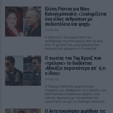
Ελένη Ράντου για Νίκο
Καλογερόπουλο: «Ξεκληρίζεται
ένα είδος ανθρώπων με
ανιδιοτέλεια και ψυχή»
ΣΉΜΕΡΑ
Η ηθοποιός αποχαιρέτησε τον
συνάδελφό της που έφυγε από τη ζωή
στα 74 χρόνια του, μοιραζόμενη ένα
συγκινητικό μήνυμα στο Facebook.
Ο σωσίας του Τομ Κρουζ που
«τρέλανε» το διαδίκτυο:
«Μοιάζει περισσότερο απ` ό,τι
ο ίδιος»
ΣΉΜΕΡΑ
Ο Τζερόμ ΛεΜπλάν εμφανίστηκε
ντυμένος ως «Μάβερικ» στο γήπεδο των
San Francisco Giants και αφήνει τους
πάντες άφωνους με την εκπληκτική
ομοιότητά του με τον διάσημο ηθοποιό.
Ο Αντετοκούνμπο μιμήθηκε τις