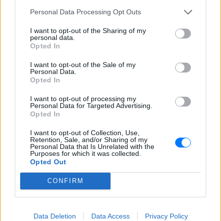
Personal Data Processing Opt Outs
ΣΤΗΝ ΙΔΙΑ ΚΑΤΗΓΟΡΙΑ
I want to opt-out of the Sharing of my
personal data.
Extreme Makeover Home
Opted In
Edition με τον Σπύρο Σούλη: Το
νέο trailer του ΑΝΤ1 που μας
I want to opt-out of the Sale of my
Personal Data.
άφησε άφωνους
Opted In
ΣΉΜΕΡΑ
I want to opt-out of processing my
Το διεθνώς γνωστό ριάλιτι ανακαίνισης
Personal Data for Targeted Advertising.
έρχεται στον ΑΝΤ1 από το φθινόπωρο,
Opted In
με τον Σπύρο Σούλη στο τιμόνι της
ελληνικής εκδοχής.
I want to opt-out of Collection, Use,
Retention, Sale, and/or Sharing of my
Κιμ Καρντάσιαν και Λιούις
Personal Data that Is Unrelated with the
Χάμιλτον: Τα νέα κοινά
Purposes for which it was collected.
στιγμιότυπα που μοιράστηκαν
Opted Out
στο Instagram
CONFIRM
ΣΉΜΕΡΑ
Η διάσημη τηλεπερσόνα δημοσίευσε
φωτογραφικό άλμπουμ με selfie και
αγκαλιές μαζί με τον επτά φορές
Data Deletion
Data Access
Privacy Policy
παγκόσμιο πρωταθλητή της Formula 1