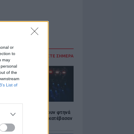
sonal or
ection to
ΔΙΑΒΑΣΤΕ ΣΗΜΕΡΑ
ou may
 personal
out of the
 downstream
B’s List of
LE
αυλίες επιτέλους βγάζουν φτηνά
ια - Ποιοι καλλιτέχνες κατέβασαν
ές