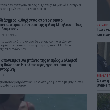
 fans δεν αντέχουν άλλες αυξήσεις: Τα φθηνά εισιτήρια
υ εξαφανίζονται σε λίγα λεπτά
 διάσημος κιθαρίστας απο τον οποιο
μπνεύστηκε το όνομα της η Αση Μπήλιου ‑ Πώς
ΕΥ ΖΗΝ
η βάφτισαν
Γιατί γ
και πώ
ΡΙΝ 6 ΏΡΕΣ
 πραγματικό της όνομα δεν είναι Αση: Η απίστευτη
τορία πίσω από την απόφαση της Ασης Μπήλιου που
άχιστοι γνώριζαν
ο απογευματινό μπάνιο της Μαρίας Σολωμού
τη θάλασσα: Η τέλεια ώρα, γράφει από τη
αντορίνη
ΤΕΣ
ΘΕΜΑΤ
Όταν η
ηθοποιός μοιράστηκε μία φωτογραφία της με μαγιό από
βγήκε 
ραλία του νησιού