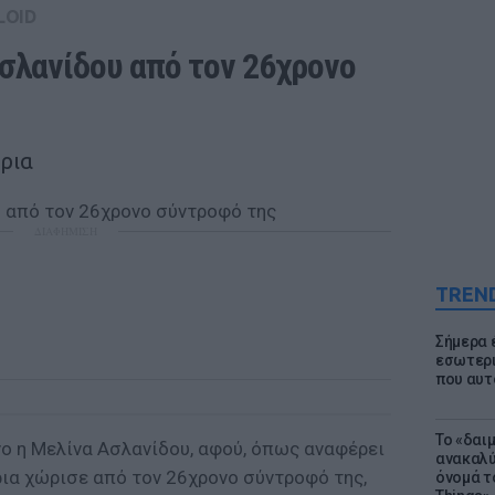
LOID
σλανίδου από τον 26χρονο 
ρια
ΔΙΑΦΗΜΙΣΗ
TREN
Σήμερα 
εσωτερι
που αυτ
Το «δαι
νο η Μελίνα Ασλανίδου, αφού, όπως αναφέρει
ανακαλύ
ρια χώρισε από τον 26χρονο σύντροφό της,
όνομά τ