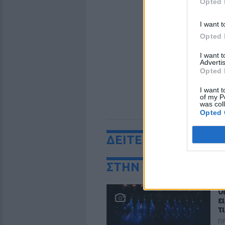
Opted 
I want t
Opted 
I want 
Advertis
Opted 
I want t
of my P
was col
Opted 
ΔΕΙΤΕ ΕΠΙΣΗΣ
ΣΤΗΝ ΙΔΙΑ ΚΑΤΗΓΟ
Ο
ε
τ
Π