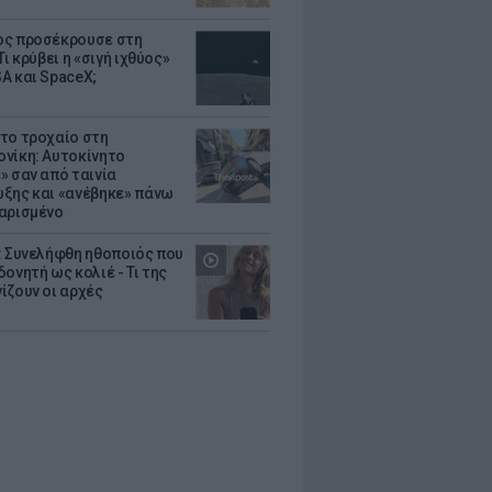
ς προσέκρουσε στη
Τι κρύβει η «σιγή ιχθύος»
A και SpaceX;
το τροχαίο στη
νίκη: Αυτοκίνητο
» σαν από ταινία
ξης και «ανέβηκε» πάνω
αρισμένο
: Συνελήφθη ηθοποιός που
oνητή ως κολιέ - Τι της
ίζουν οι αρχές