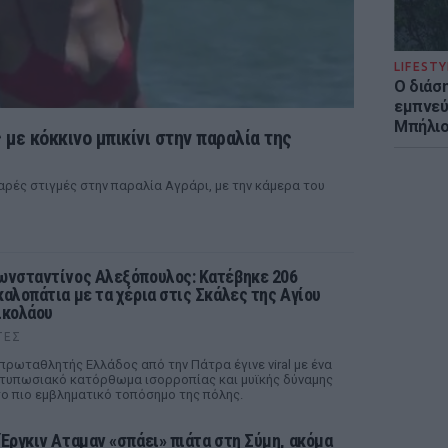
LIFESTY
Ο διάσ
εμπνεύ
Μπήλιο
 με κόκκινο μπικίνι στην παραλία της
ρές στιγμές στην παραλία Αγράρι, με την κάμερα του
ωνσταντίνος Αλεξόπουλος: Κατέβηκε 206
καλοπάτια με τα χέρια στις Σκάλες της Αγίου
ικολάου
ΤΕΣ
πρωταθλητής Ελλάδος από την Πάτρα έγινε viral με ένα
τυπωσιακό κατόρθωμα ισορροπίας και μυϊκής δύναμης
ο πιο εμβληματικό τοπόσημο της πόλης.
 Έργκιν Αταμαν «σπάει» πιάτα στη Σύμη, ακόμα