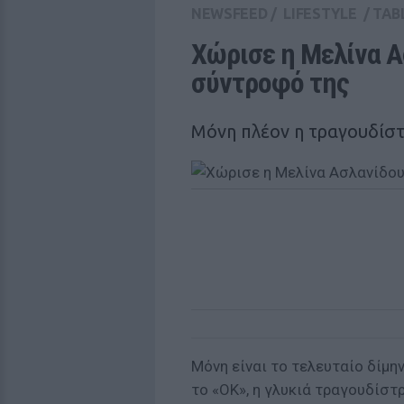
NEWSFEED
/
LIFESTYLE
/
TAB
Xώρισε η Μελίνα Α
σύντροφό της
Mόνη πλέον η τραγουδίστ
Mόνη είναι το τελευταίο δίμη
το «ΟΚ», η γλυκιά τραγουδίστ