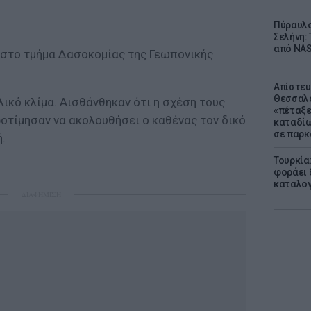
Πύραυλο
Σελήνη: 
από NAS
 στο τμήμα Δασοκομίας της Γεωπονικής
Απίστευ
Θεσσαλο
λικό κλίμα. Αισθάνθηκαν ότι η σχέση τους
«πέταξε
ροτίμησαν να ακολουθήσει ο καθένας τον δικό
καταδίω
σε παρκ
.
Τουρκία
φοράει δ
καταλογ
ΔΙΑΦΗΜΙΣΗ