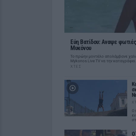
Εύη Βατίδου: Αναψε φωτιές
Μυκόνου
Το πρώην μοντέλο απολάμβανε χαλα
Mykonos Live TV να την καταγράφει
ΧΤΕΣ
Κ
σ
Ν
Χ
Ο 
εν
στ
Ο