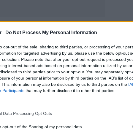
gr στο
Google News
και μάθετε πρώτοι
τα
r -
Do Not Process My Personal Information
; Τα νέα της ημέρας και ότι σου κάνει κλικ!
to opt-out of the sale, sharing to third parties, or processing of your per
formation for targeted advertising by us, please use the below opt-out s
r selection. Please note that after your opt-out request is processed y
r και στο Instagram
eing interest-based ads based on personal information utilized by us or
disclosed to third parties prior to your opt-out. You may separately opt-
ΔΙΑΦΗΜΙΣΗ
losure of your personal information by third parties on the IAB’s list of
. This information may also be disclosed by us to third parties on the
IA
Participants
that may further disclose it to other third parties.
LIFESTY
Οι συν
l Data Processing Opt Outs
εισιτήρ
τις τιμ
o opt-out of the Sharing of my personal data.