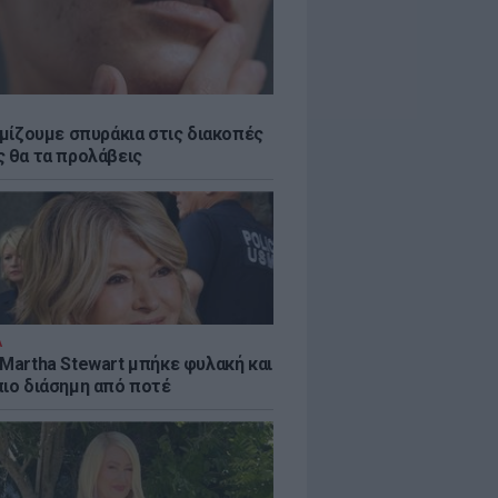
εμίζουμε σπυράκια στις διακοπές
ς θα τα προλάβεις
Α
 Martha Stewart μπήκε φυλακή και
πιο διάσημη από ποτέ