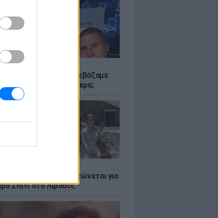
Α
αν το Napster που κατεβάζαμε
 - Πού βρίσκονται σήμερα;
Α
er: Γιατί η Αμερική τσακώνεται για
ρό Σπίτι στο Λιβάδι»;