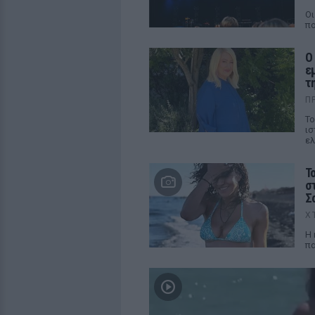
Οι
πο
Ο
ε
τ
Π
Το
ισ
ελ
Τ
σ
Σ
Χ
Η 
πα