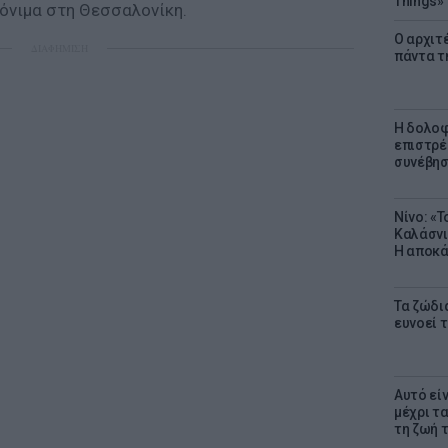
Things»
μόνιμα στη Θεσσαλονίκη.
Ο αρχιτ
ΔΙΑΦΗΜΙΣΗ
πάντα τ
Η δολοφ
επιστρέ
συνέβησ
Νίνο: «
Καλάσνι
Η αποκά
Τα ζώδια
ευνοεί 
Αυτό εί
μέχρι τ
τη ζωή 