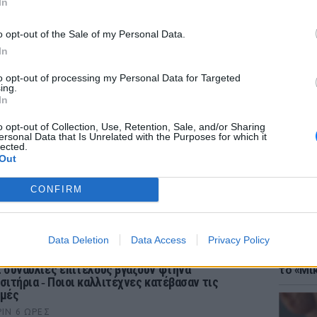
In
o opt-out of the Sale of my Personal Data.
In
to opt-out of processing my Personal Data for Targeted
ing.
ΘΕΜΑΤ
In
Έφτιαξ
μουσική
o opt-out of Collection, Use, Retention, Sale, and/or Sharing
ersonal Data that Is Unrelated with the Purposes for which it
lected.
Out
CONFIRM
ΡΙΑ
Data Deletion
Data Access
Privacy Policy
ΘΕΜΑΤ
Explain
ι συναυλίες επιτέλους βγάζουν φτηνά
το «Μικ
ισιτήρια ‑ Ποιοι καλλιτέχνες κατέβασαν τις
ιμές
ΡΙΝ 6 ΏΡΕΣ