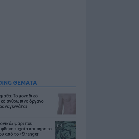
DING ΘΕΜΑΤΑ
έμαθα: Το μοναδικό
κό ανθρώπινο όργανο
οαναγεννάται
μονικό» ψάρι που
φθηκε τυχαία και πήρε το
ου από το «Stranger