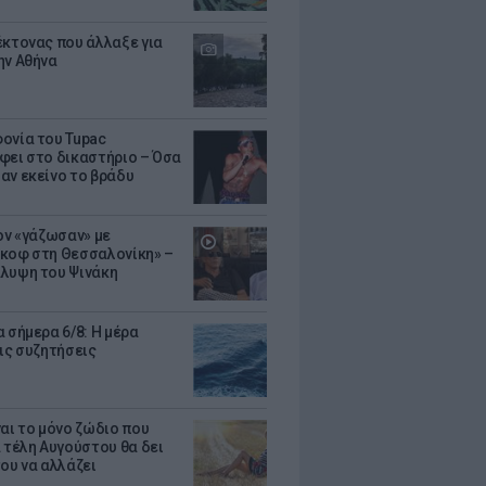
έκτονας που άλλαξε για
ην Αθήνα
ονία του Tupac
φει στο δικαστήριο – Όσα
αν εκείνο το βράδυ
Τον «γάζωσαν» με
κοφ στη Θεσσαλονίκη» –
λυψη του Ψινάκη
 σήμερα 6/8: Η μέρα
τις συζητήσεις
ναι το μόνο ζώδιο που
α τέλη Αυγούστου θα δει
του να αλλάζει