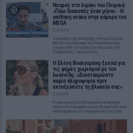
Νεαρός στο λιμάνι του Πειραιά:
«Πάω διακοπές έναν μήνα» ‑ Η
απίθανη ατάκα στην κάμερα του
MEGA
ΣΉΜΕΡΑ
Η κάμερα της εκπομπής «Κοινωνία Ώρα
MEGA» κατέγραψε τη διασκεδαστική
στιγμή από το λιμάνι του Πειραιά, την
Παρασκευή 7 Αυγούστου.
Η Ελένη Βουλγαράκη ξεσπά για
τις φήμες χωρισμού με τον
Ιωαννίδη: «Διασταυρώστε
καμία πληροφορία πριν
εκτοξεύσετε τη βλακεία σας»
ΣΉΜΕΡΑ
Η παραγωγός ραδιοφώνου ανάρτησε
story στο Instagram για να διαψεύσει όσα
κυκλοφορούν για την ερωτική της ζωή