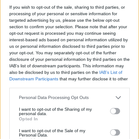
If you wish to opt-out of the sale, sharing to third parties, or
Εσύ μπήκες στο E-Daily.gr; Τα νέα της ημέρας
processing of your personal or sensitive information for
και ότι σου κάνει κλικ!
targeted advertising by us, please use the below opt-out
section to confirm your selection. Please note that after your
Ακολουθήστε το E-Radio.gr και στο Instagram
opt-out request is processed you may continue seeing
interest-based ads based on personal information utilized by
ΔΙΑΦΗΜΙΣΗ
us or personal information disclosed to third parties prior to
your opt-out. You may separately opt-out of the further
disclosure of your personal information by third parties on the
IAB’s list of downstream participants. This information may
also be disclosed by us to third parties on the
IAB’s List of
Downstream Participants
that may further disclose it to other
third parties.
Personal Data Processing Opt Outs
I want to opt-out of the Sharing of my
personal data.
Opted In
I want to opt-out of the Sale of my
Personal Data.