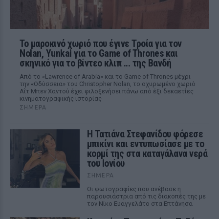
Το μαροκινό χωριό που έγινε Τροία για τον
Nolan, Yunkai για το Game of Thrones και
σκηνικό για το βίντεο κλιπ ... της Βανδή
Από το «Lawrence of Arabia» και το Game of Thrones μέχρι
την «Οδύσσεια» του Christopher Nolan, το οχυρωμένο χωριό
Αΐτ Μπεν Χαντού έχει φιλοξενήσει πάνω από έξι δεκαετίες
κινηματογραφικής ιστορίας
ΣΉΜΕΡΑ
Η Τατιάνα Στεφανίδου φόρεσε
μπικίνι και εντυπωσίασε με το
κορμί της στα καταγάλανα νερά
του Ιονίου
ΣΉΜΕΡΑ
Οι φωτογραφίες που ανέβασε η
παρουσιάστρια από τις διακοπές της με
τον Νίκο Ευαγγελάτο στα Επτάνησα