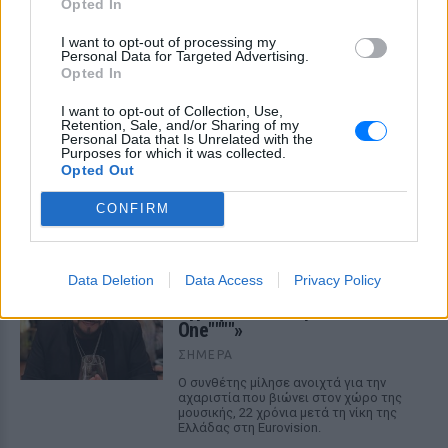
Opted In
I want to opt-out of processing my
Personal Data for Targeted Advertising.
Opted In
I want to opt-out of Collection, Use,
Retention, Sale, and/or Sharing of my
Personal Data that Is Unrelated with the
Purposes for which it was collected.
ΔΕΙΤΕ ΕΠΙΣΗΣ
Opted Out
CONFIRM
ΣΤΗΝ ΙΔΙΑ ΚΑΤΗΓΟΡΙΑ
Χρήστος Δάντης: «Συνάδελφοι
Data Deletion
Data Access
Privacy Policy
προσπαθούν να ξεχάσουν ότι
έγραψα το """"My Number
One""""»
ΣΉΜΕΡΑ
Ο συνθέτης μίλησε ανοιχτά για την
αχαριστία που βιώνει στον χώρο της
μουσικής, 22 χρόνια μετά τη νίκη της
Ελλάδας στη Eurovision.