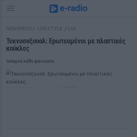
NEWSFEED
/
LIFESTYLE
/
LOL
Τεκνοσeξουαλ: Εpωτευμένοι με πλαστικές 
κούκλες
Ξεπερνά κάθε φαντασία
ΔΙΑΦΗΜΙΣΗ