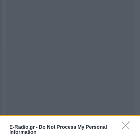
Ακολουθήστε το E-Radio.gr στο
Google News
E-Radio.gr -
Do Not Process My Personal
Information
και μάθετε πρώτοι
τα πιο hot νέα
.