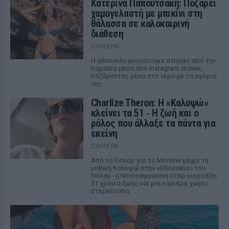
Κατερίνα Παπουτσάκη: Ποζάρει
χαμογελαστή με μπικίνι στη
θάλασσα σε καλοκαιρινή
διάθεση
ΣΉΜΕΡΑ
Η ηθοποιός μοιράστηκε στιγμές από την
παραλία μέσα από Instagram stories,
ποζάροντας μέσα στο νερό με τα αγόρια
της
Charlize Theron: Η «Καλυψώ»
κλείνει τα 51 ‑ H ζωή και ο
ρόλος που άλλαξε τα πάντα για
εκείνη
ΣΉΜΕΡΑ
Από το Όσκαρ για το Monster μέχρι τη
μυθική Καλυψώ στην «Οδύσσεια» του
Νόλαν - η Νοτιοαφρικανή σταρ γιορτάζει
51 χρόνια ζωής και μια καριέρα χωρίς
στερεότυπα.