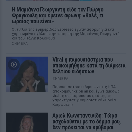
Η Μαριάννα Γεωργαντή είδε τον Γιώργο
Φραγκούλη και έμεινε άφωνη: «Καλέ, τι
ωραίος που είναι»
Οι τίτλοι της εφημερίδας Espresso έγιναν αφορμή για ένα
χαριτωμένο σχόλιο στην εκπομπή της Μαριάννας Γεωργαντή
και του Γιάννη Κολοκυθά
ΣΉΜΕΡΑ
Viral η παρουσιάστρια που
αποκοιμήθηκε κατά τη διάρκεια
δελτίου ειδήσεων
ΣΉΜΕΡΑ
Παρουσιάστρια ειδήσεων στις ΗΠΑ
αποκοιμήθηκε on air και έγινε αμέσως
viral - η συμπαρουσιάστριά της τη
χαρακτήρισε χιουμοριστικά «Ωραία
Κοιμωμένη».
Αριελ Κωνσταντινίδη: Τώρα
ασχολούνται με το δέρμα μου,
δεν πρόκειται να κρύβομαι