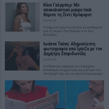
Κάια Γκέρμπερ: Με
αποκαλυπτικό μαύρο look
θύμισε τη Σίντι Κρόφορντ
ΣΉΜΕΡΑ
Η 24χρονη πρωτοστάτησε σε εκδήλωση
για τη σειρά «The Shards» στο Λος
Αντζελες
Ιωάννα Τούνη: Αδημοσίευτη
φωτογραφία από Ίμπιζα με τον
Δημήτρη Σπυριδωνίδη
ΣΉΜΕΡΑ
Η influencer ανέβασε στο Instagram
throwback στιγμιότυπο και ρώτησε τον
σύντροφό της για τον φετινό προορισμό