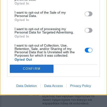
Folly Beach - τώρα νέο υλικό από το
Opted In
αστυνομικό τμήμα αποκαλύπτει τη
συμπεριφορά της λίγο μετά τη μοιραία
I want to opt-out of the Sale of my
σύγκρουση
Personal Data.
Opted In
Τροχαίο στις Σέρρες: «Έχασα τη
γυναίκα και το παιδί μου, τα
I want to opt-out of processing my
έχασα όλα» ‑ Ο πόνος του
Personal Data for Targeted Advertising.
πατέρα
Opted In
ΣΉΜΕΡΑ
I want to opt-out of Collection, Use,
Retention, Sale, and/or Sharing of my
Μητέρα 43 ετών και ο 21χρονος γιος της
Personal Data that Is Unrelated with the
σκοτώθηκαν σε μετωπική σύγκρουση με
Purposes for which it was collected.
φορτηγό στην επαρχιακή οδό Αμφίπολης
Opted Out
– Δράμας, κοντά στην Παλαιοκώμη.
Καταδίωξη στο κέντρο της
CONFIRM
Θεσσαλονίκης: Έσπασαν το
τζάμι του οδηγού – «Μην κάνεις
μ@@@», του φώναζαν
Data Deletion
Data Access
Privacy Policy
ΣΉΜΕΡΑ
Εξαιτίας των υψηλών ταχυτήτων το
λευκό όχημα έχασε τον έλεγχο και
καρφώθηκε πάνω σε κολονάκια.