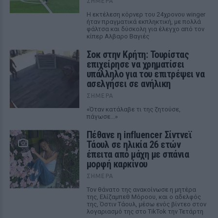
ΣΉΜΕΡΑ
Η εκτέλεση κόρνερ του 24χρονου winger
ήταν πραγματικά εκπληκτική, με πολλά
φάλτσα και δύσκολη για έλεγχο από τον
κίπερ Αλβαρο Βαγιές
Σοκ στην Κρήτη: Τουρίστας
επιχείρησε να χρηματίσει
υπάλληλο για του επιτρέψει να
ασελγήσει σε ανήλικη
ΣΉΜΕΡΑ
«Όταν κατάλαβε τι της ζητούσε,
πάγωσε...»
Πέθανε η influencer Σίντνεϊ
Τάουλ σε ηλικία 26 ετών
έπειτα από μάχη με σπάνια
μορφή καρκίνου
ΣΉΜΕΡΑ
Τον θάνατο της ανακοίνωσε η μητέρα
της, Ελίζαμπεθ Μόροου, και ο αδελφός
της, Όστιν Τάουλ, μέσω ενός βίντεο στον
λογαριασμό της στο TikTok την Τετάρτη