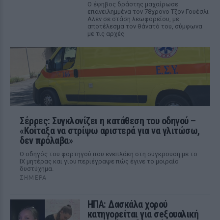
Ο έφηβος δράστης μαχαίρωσε
επανειλημμένα τον 78χρονο Τζον Γουέσλι
Αλεν σε στάση λεωφορείου, με
αποτέλεσμα τον θάνατό του, σύμφωνα
με τις αρχές
Σέρρες: Συγκλονίζει η κατάθεση του οδηγού –
«Κοίταξα να στρίψω αριστερά για να γλιτώσω,
δεν πρόλαβα»
Ο οδηγός του φορτηγού που ενεπλάκη στη σύγκρουση με το
ΙΧ μητέρας και γιου περιέγραψε πώς έγινε το μοιραίο
δυστύχημα.
ΣΉΜΕΡΑ
ΗΠΑ: Δασκάλα χορού
κατηγορείται για σeξουαλική