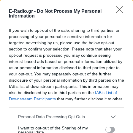
E-Radio.gr -
Do Not Process My Personal
Information
If you wish to opt-out of the sale, sharing to third parties, or
processing of your personal or sensitive information for
targeted advertising by us, please use the below opt-out
section to confirm your selection. Please note that after your
opt-out request is processed you may continue seeing
ΔΕΙΤΕ ΕΠΙΣΗΣ
interest-based ads based on personal information utilized by
us or personal information disclosed to third parties prior to
your opt-out. You may separately opt-out of the further
ΣΤΗΝ ΙΔΙΑ ΚΑΤΗΓΟΡΙΑ
disclosure of your personal information by third parties on the
IAB’s list of downstream participants. This information may
«Θέλω τον μπαμπά μου»: Το
also be disclosed by us to third parties on the
IAB’s List of
βίντεο της μεθυσμένης οδηγού
Downstream Participants
that may further disclose it to other
που σκότωσε νύφη ώρες μετά
third parties.
τον γάμο της
ΣΉΜΕΡΑ
Personal Data Processing Opt Outs
Η Jamie Lee Komoroski, με αλκοόλ
I want to opt-out of the Sharing of my
τριπλάσιο του νόμιμου ορίου, έπεσε
personal data.
πάνω στο golf cart των νεόνυμφων στο