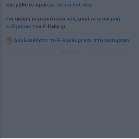
και μάθετε πρώτοι
τα πιο hot νέα
.
Για ακόμη περισσότερα
νέα
, μπείτε στην
ροή
ειδήσεων
του E-Daily.gr
Ακολουθήστε το E-Radio.gr και στο Instagram
ΔΙΑΦΗΜΙΣΗ