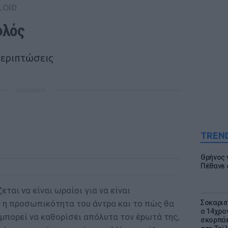
LOID
φλός
 περιπτώσεις
ΔΙΑΦΗΜΙΣΗ
TREN
Θρήνος γ
Πέθανε 
εται να είναι ωραίοι για να είναι
ς η προσωπικότητα του άντρα και το πώς θα
Σοκαρισ
ο 14χρον
α μπορεί να καθορίσει απόλυτα τον έpωτά της,
σκορπάε