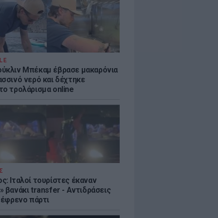
LE
ύκλιν Μπέκαμ έβρασε μακαρόνια
ασσινό νερό και δέχτηκε
το τρολάρισμα online
Σ
ς: Ιταλοί τουρίστες έκαναν
 βανάκι transfer - Αντιδράσεις
 ξέφρενο πάρτι