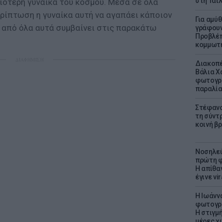
στη Ταϊ
ραιότερη γυναίκα του κόσμου. Μέσα σε όλα
περίπτωση η γυναίκα αυτή να αγαπάει κάποιον
Για αμύ
Τι από όλα αυτά συμβαίνει στις παρακάτω
γράφουν
Προβλέπ
κομμωτήρ
ΔΙΑΦΗΜΙΣΗ
Διακοπέ
Βάλια Χ
φωτογρα
παραλί
Στέφανο
τη σύντ
κοινή β
Νοσηλεύ
πρώτη φ
Η απίθα
έγινε vir
H Ιωάνν
φωτογρα
Η στιγμή
μέρες χ