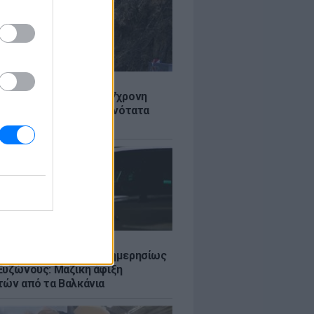
Σ
 στον Λυκαβηττό: Σε 57χρονη
 ανήκει η σορός - Πιθανότατα
από ύψος
Σ
πό 45.000 διελεύσεις ημερησίως
Ευζώνους: Μαζική άφιξη
τών από τα Βαλκάνια