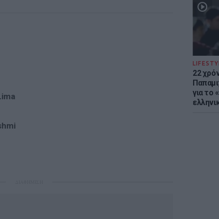
LIFESTY
22 χρό
Παπαμι
για το
Lima
ελληνι
shmi
ΔΙΑΦΗΜΙΣΗ