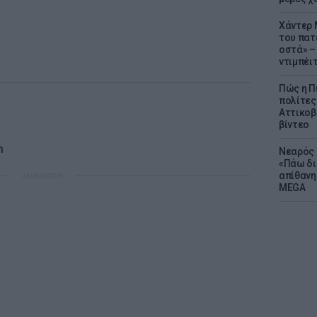
Χάντερ 
του πατ
οστά» – 
ντιμπέι
Πώς η Π
πολίτες
Αττικοβ
βίντεο
n
Νεαρός 
«Πάω δι
απίθανη
ΔΙΑΦΗΜΙΣΗ
MEGA