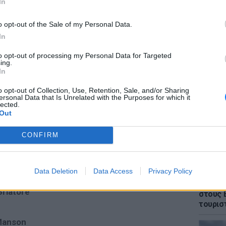
In
o opt-out of the Sale of my Personal Data.
In
to opt-out of processing my Personal Data for Targeted
ΕΙΔΗΣΕΙ
ing.
Θρίλερ
In
γυναίκα
έπεσε 
o opt-out of Collection, Use, Retention, Sale, and/or Sharing
ersonal Data that Is Unrelated with the Purposes for which it
lected.
Out
CONFIRM
Data Deletion
Data Access
Privacy Policy
ΕΙΔΗΣΕΙ
Πάνω α
Briatore
στους 
τουρισ
Manson