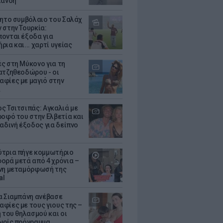
λάνδη
θητο συμβόλαιο του Σαλάχ
 στην Τουρκία:
ονται έξοδα για
ια και... χαρτί υγείας
ς στη Μύκονο για τη
ατζηθεοδώρου - οι
φίες με μαγιό στην
α
ς Τσιτσιπάς: Αγκαλιά με
ροφό του στην Ελβετία και
ραδινή έξοδος για δείπνο
τρια πήγε κομμωτήριο
ορά μετά από 4 χρόνια –
νη μεταμόρφωσή της
al
α Σιαμπάνη ανέβασε
φίες με τους γιους της –
 του θηλασμού και οι
ωρίς πρόγραμμα