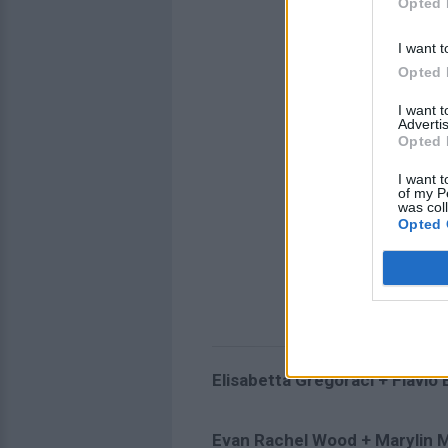
Opted 
I want t
Opted 
I want 
Advertis
Opted 
I want t
of my P
was col
Opted 
Elisabetta Gregoraci + Flavio 
Evan Rachel Wood + Marylin 