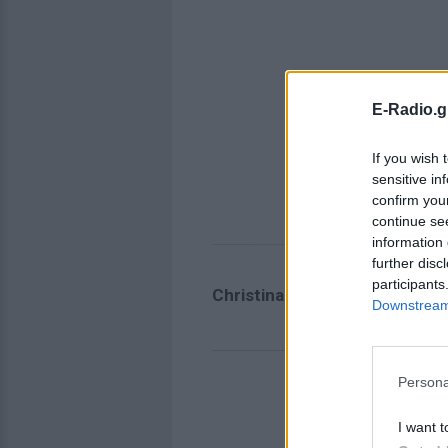
E-Radio.g
If you wish 
sensitive in
confirm you
continue se
information 
further disc
participants
Christina Hendricks + Geoffr
Downstream 
Persona
I want t