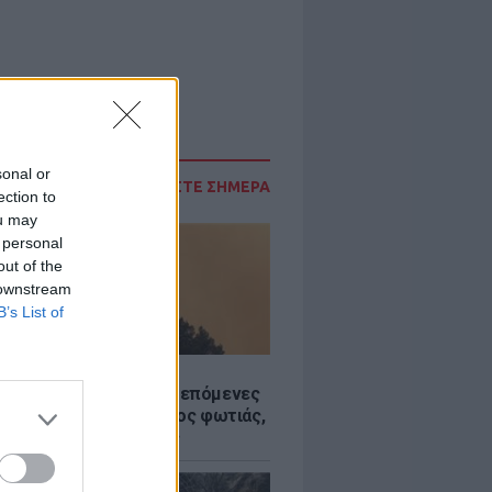
sonal or
ΔΙΑΒΑΣΤΕ ΣΗΜΕΡΑ
ection to
ou may
 personal
out of the
 downstream
B’s List of
Σ
«hot – dry – windy» τις επόμενες
ς: Αυξημένος ο κίνδυνος φωτιάς,
ρμός σε 6 περιφέρειες