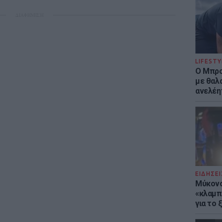
ΔΙΑΦΗΜΙΣΗ
LIFESTY
Ο Μπρο
με θαλ
ανελέη
ΕΙΔΗΣΕΙ
Μύκονο
«κλαμπ»
για το