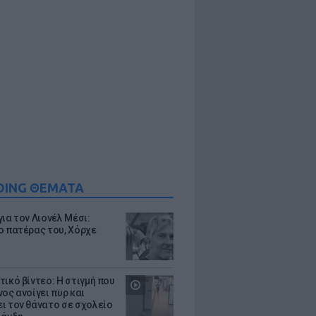
DING ΘΕΜΑΤΑ
ια τον Λιονέλ Μέσι:
ο πατέρας του, Χόρχε
τικό βίντεο: Η στιγμή που
ος ανοίγει πυρ και
ι τον θάνατο σε σχολείο