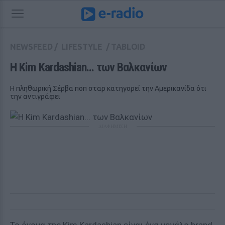
NEWSFEED
/
LIFESTYLE
/
TABLOID
Η Kim Kardashian... των Βαλκανίων
Η πληθωρική Σέρβα ποπ σταρ κατηγορεί την Αμερικανίδα ότι
την αντιγράφει
ΔΙΑΦΗΜΙΣΗ