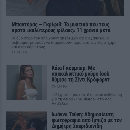
Μπαντέρας – Γκρίφιθ: Το μυστικό που τους
κρατά «καλύτερους φίλους» 11 χρόνια μετά
Οι δύο σταρ του Χόλιγουντ απέδειξαν ότι η αγάπη και ο
σεβασμός μπορούν να διαρκέσουν πέρα από τον γάμο, χάρη
και στην κόρη τους.
ΣΉΜΕΡΑ
Κάια Γκέρμπερ: Με
αποκαλυπτικό μαύρο look
θύμισε τη Σίντι Κρόφορντ
ΣΉΜΕΡΑ
Η 24χρονη πρωτοστάτησε σε εκδήλωση
για τη σειρά «The Shards» στο Λος
Αντζελες
Ιωάννα Τούνη: Αδημοσίευτη
φωτογραφία από Ίμπιζα με τον
Δημήτρη Σπυριδωνίδη