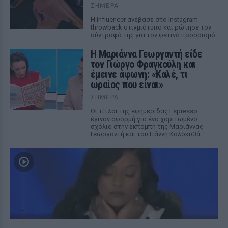
ΣΉΜΕΡΑ
Η influencer ανέβασε στο Instagram
throwback στιγμιότυπο και ρώτησε τον
σύντροφό της για τον φετινό προορισμό
Η Μαριάννα Γεωργαντή είδε
τον Γιώργο Φραγκούλη και
έμεινε άφωνη: «Καλέ, τι
ωραίος που είναι»
ΣΉΜΕΡΑ
Οι τίτλοι της εφημερίδας Espresso
έγιναν αφορμή για ένα χαριτωμένο
σχόλιο στην εκπομπή της Μαριάννας
Γεωργαντή και του Γιάννη Κολοκυθά