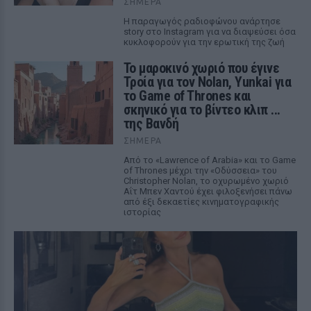
ΣΉΜΕΡΑ
Η παραγωγός ραδιοφώνου ανάρτησε
story στο Instagram για να διαψεύσει όσα
κυκλοφορούν για την ερωτική της ζωή
Το μαροκινό χωριό που έγινε
Τροία για τον Nolan, Yunkai για
το Game of Thrones και
σκηνικό για το βίντεο κλιπ ...
της Βανδή
ΣΉΜΕΡΑ
Από το «Lawrence of Arabia» και το Game
of Thrones μέχρι την «Οδύσσεια» του
Christopher Nolan, το οχυρωμένο χωριό
Αΐτ Μπεν Χαντού έχει φιλοξενήσει πάνω
από έξι δεκαετίες κινηματογραφικής
ιστορίας