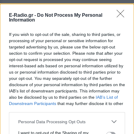
E-Radio.gr -
Do Not Process My Personal
Information
ΔΕΙΤΕ ΕΠΙΣΗΣ
If you wish to opt-out of the sale, sharing to third parties, or
processing of your personal or sensitive information for
targeted advertising by us, please use the below opt-out
ΣΤΗΝ ΙΔΙΑ ΚΑΤΗΓΟΡΙΑ
section to confirm your selection. Please note that after your
opt-out request is processed you may continue seeing
Το ελληνικό comfort TV έχει
interest-based ads based on personal information utilized by
όνομα: Η σειρά που
us or personal information disclosed to third parties prior to
εξακολουθεί να σαρώνει στις
your opt-out. You may separately opt-out of the further
επαναλήψεις
disclosure of your personal information by third parties on the
ΠΡΙΝ 5 ΏΡΕΣ
IAB’s list of downstream participants. This information may
also be disclosed by us to third parties on the
IAB’s List of
Το τηλεοπτικό φαινόμενο που βλέπουμε
ξανά και ξανά εδώ και 35 χρόνια
Downstream Participants
that may further disclose it to other
third parties.
5 one‑hit wonders που έγιναν
ξανά διάσημοι από… ατύχημα
Personal Data Processing Opt Outs
ΠΡΙΝ 5 ΏΡΕΣ
I want to opt-out of the Sharing of my