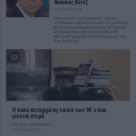
Νίκολας Κέιτζ
ΠΡΙΝ 6 ΜΈΡΕΣ
Παραγωγοί της πολεμικής ταινίας
«Fortitude» ισχυρίζονται ότι το μοναδικό,
μη κρυπτογραφημένο master αντίγραφο
εξαφανίστηκε μετά από κλοπή στα
κεντρικά γραφεία της πλατφόρμας στο
Λος Αντζελες.
Η πολύ πετυχημένη ταινία των 90`s που
γίνεται σειρά
Και όλοι ανυπομονούν
ΠΡΙΝ 6 ΜΈΡΕΣ