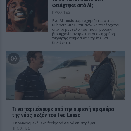
φτιάχτηκε από AI;
ΠΡΟΧΤΈΣ
Ένα AI music app ισχυρίζεται ότι το
Rubberz «πολύ πιθανό» να προέρχεται
από το μοντέλο του - και η μουσική
βιομηχανία αναρωτιέται αν η χρήση
τεχνητής νοημοσύνης πρέπει να
δηλώνεται.
Τι να περιμένουμε από την αυριανή πρεμιέρα
της νέας σεζόν του Ted Lasso
Η πολυαναμενόμενη feelgood σειρά επιστρέφει
ΠΡΟΧΤΈΣ