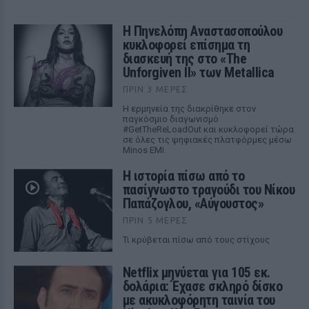
Η Πηνελόπη Αναστασοπούλου
κυκλοφορεί επίσημα τη
διασκευή της στο «The
Unforgiven II» των Metallica
ΠΡΙΝ 3 ΜΈΡΕΣ
Η ερμηνεία της διακρίθηκε στον
παγκόσμιο διαγωνισμό
#GetTheReLoadOut και κυκλοφορεί τώρα
σε όλες τις ψηφιακές πλατφόρμες μέσω
Minos EMI.
Η ιστορία πίσω από το
πασίγνωστο τραγούδι του Νίκου
Παπάζογλου, «Αύγουστος»
ΠΡΙΝ 5 ΜΈΡΕΣ
Τι κρύβεται πίσω από τους στίχους
Netflix μηνύεται για 105 εκ.
δολάρια: Έχασε σκληρό δίσκο
με ακυκλοφόρητη ταινία του