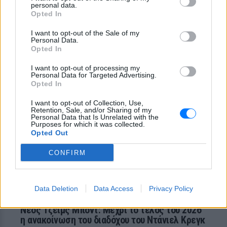
Η τύχη δεν προβλέπεται, αλλά όταν
personal data.
χαμογελάσει, αποδεικνύει ότι ορισμένα
Opted In
τραγούδια έχουν πολύ περισσότερες
«ζωές» από όσες νομίζαμε
I want to opt-out of the Sale of my
Personal Data.
Το «δαιμονικό» ψάρι που
Opted In
ανακαλύφθηκε τυχαία και πήρε
το όνομά του από το «Stranger
I want to opt-out of processing my
Things»
Personal Data for Targeted Advertising.
Opted In
ΠΡΙΝ 5 ΏΡΕΣ
Ο λόγος για το Demon Cavefish
I want to opt-out of Collection, Use,
Retention, Sale, and/or Sharing of my
Personal Data that Is Unrelated with the
Purposes for which it was collected.
Opted Out
CONFIRM
Data Deletion
Data Access
Privacy Policy
Νέος Τζέιμς Μποντ: Μέχρι το τέλος του 2026
η ανακοίνωση του διαδόχου του Ντάνιελ Κρεγκ