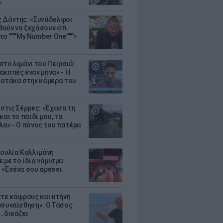
ς
 Δάντης: «Συνάδελφοι
ούν να ξεχάσουν ότι
ο """"My Number One""""»
στο λιμάνι του Πειραιά:
ακοπές έναν μήνα» - Η
 ατάκα στην κάμερα του
 στις Σέρρες: «Έχασα τη
και το παιδί μου, τα
λα» - Ο πόνος του πατέρα
Ιουλία Καλλιμάνη
 με το ίδιο νόμισμα
 «Εσένα σου αρέσει
ετε κάφρους και κτήνη
νσυναίσθηση»: Ο Τάσος
..δικάζει