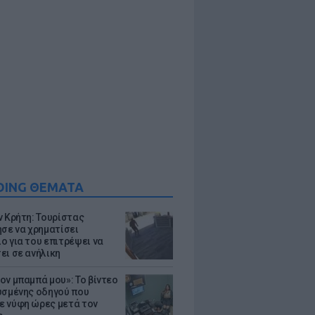
DING ΘΕΜΑΤΑ
ν Κρήτη: Τουρίστας
ησε να χρηματίσει
ο για του επιτρέψει να
ει σε ανήλικη
ον μπαμπά μου»: Το βίντεο
υσμένης οδηγού που
 νύφη ώρες μετά τον