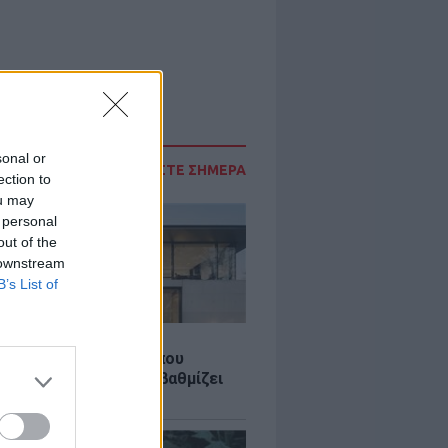
sonal or
ΔΙΑΒΑΣΤΕ ΣΗΜΕΡΑ
ection to
ou may
 personal
out of the
 downstream
B’s List of
Σ
λαστική: Καινοτομία που
ομεί ενέργεια και αναβαθμίζει
ιότητα ζωής