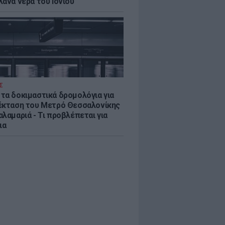
λανα νερά του Ιονίου
Σ
τα δοκιμαστικά δρομολόγια για
έκταση του Μετρό Θεσσαλονίκης
λαμαριά - Τι προβλέπεται για
ια