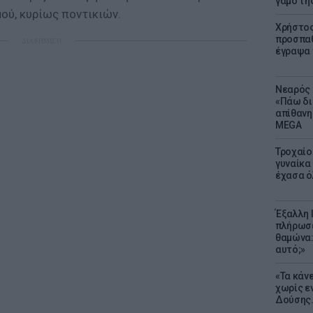
γάμο τη
ού, κυρίως ποντικιών.
Χρήστος
προσπαθ
ΔΙΑΦΗΜΙΣΗ
έγραψα τ
Νεαρός 
«Πάω δι
απίθανη
MEGA
Τροχαίο
γυναίκα 
έχασα ό
Έξαλλη 
πλήρωσε
θαμώνα:
αυτό;»
«Τα κάν
χωρίς ε
Δούσης.