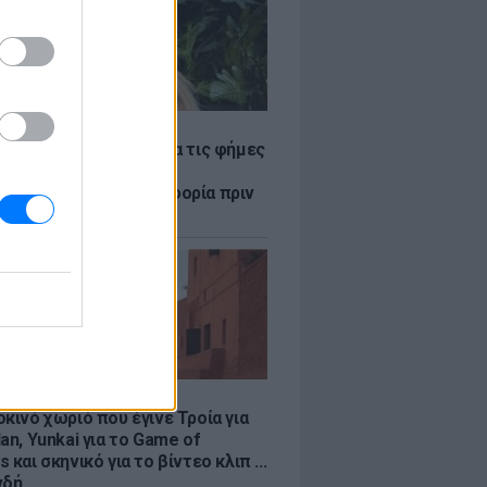
LE
η Βουλγαράκη ξεσπά για τις φήμες
ού με τον Ιωαννίδη:
αυρώστε καμία πληροφορία πριν
ύσετε τη βλακεία σας»
LE
κινό χωριό που έγινε Τροία για
an, Yunkai για το Game of
 και σκηνικό για το βίντεο κλιπ ...
νδή