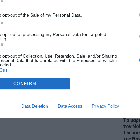
In
νευροτοξίνη που προκαλεί αλλαντίαση, μια
ν αντιμετωπιστεί αμέσως. Περιλαμβάνει
o opt-out of the Sale of my Personal Data.
εί στην παράλυση του αναπνευστικού
In
, έρχεται και ο θάνατος. Τα βακτήρια
to opt-out of processing my Personal Data for Targeted
νοιχτών πληγών ή με την κατάποση
LIFESTY
ing.
Η Ελέν
τική τοξίνη είναι η ίδια ουσία που
In
χωρισμ
Botox. Η χορήγηση αλλαντικής τοξίνης
«Διαστ
o opt-out of Collection, Use, Retention, Sale, and/or Sharing
ελεσματική μέθοδο για την ελάττωση της
ersonal Data that Is Unrelated with the Purposes for which it
εκτοξε
lected.
ύνει σημαντικά το έργο των
Out
ας πολύ καλύτερη συνέργεια στην κίνηση με
 τη βελτίωση του κινητικού επιπέδου στα
CONFIRM
τικότητα επανέλθει, να υπάρχει καλύτερη
Data Deletion
Data Access
Privacy Policy
ΔΙΑΦΗΜΙΣΗ
LIFESTY
Το μαρο
τον Nol
Thrones
της Βα