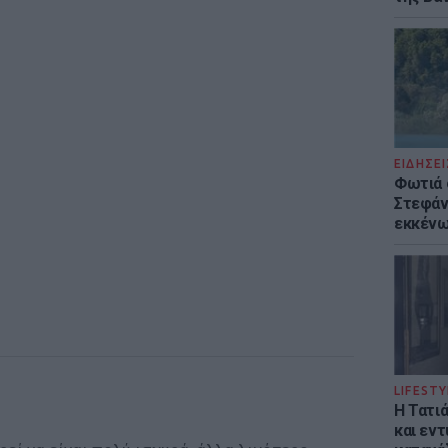
ΕΙΔΗΣΕΙ
Φωτιά 
Στεφάνι
εκκένω
LIFESTY
Η Τατι
και εν