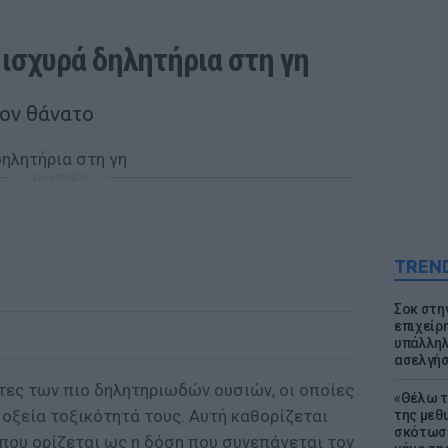
ο ισχυρά δηλητήρια στη γη
τον θάνατο
ΔΙΑΦΗΜΙΣΗ
TREN
Σοκ στη
επιχείρ
υπάλληλ
ασελγήσ
τες των πιο δηλητηριωδών ουσιών, οι οποίες
«Θέλω τ
οξεία τοξικότητά τους. Αυτή καθορίζεται
της μεθ
σκότωσε
, που ορίζεται ως η δόση που συνεπάγεται τον