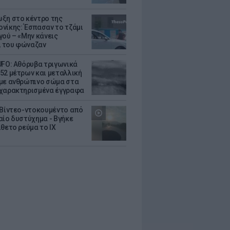
ξη στο κέντρο της
νίκης: Έσπασαν το τζάμι
γού – «Μην κάνεις
 του φώναζαν
UFO: Αθόρυβα τριγωνικά
52 μέτρων και μεταλλική
με ανθρώπινο σώμα στα
χαρακτηρισμένα έγγραφα
 Βίντεο-ντοκουμέντο από
αίο δυστύχημα - Βγήκε
ίθετο ρεύμα το ΙΧ