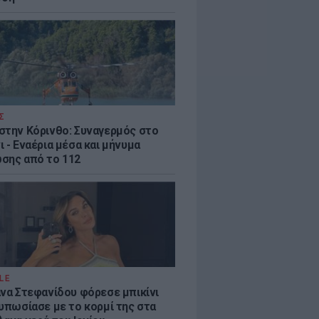
Σ
στην Κόρινθο: Συναγερμός στο
 - Εναέρια μέσα και μήνυμα
σης από το 112
LE
άνα Στεφανίδου φόρεσε μπικίνι
τυπωσίασε με το κορμί της στα