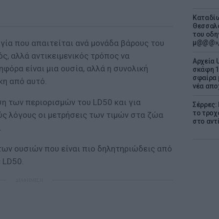
Καταδίω
Θεσσαλο
του οδη
γία που απαιτείται ανά μονάδα βάρους του
μ@@@»,
ός, αλλά αντικειμενικός τρόπος να
Αρχεία 
όρα είναι μια ουσία, αλλά η συνολική
σκάφη 1
σφαίρα 
κη από αυτό.
νέα απο
ση των περιορισμών του LD50 και για
Σέρρες:
το τροχ
ούς λόγους οι μετρήσεις των τιμών στα ζώα
στο αντ
.
των ουσιών που είναι πιο δηλητηριώδεις από
 LD50.
ΔΙΑΦΗΜΙΣΗ