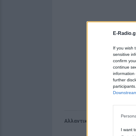
E-Radio.g
If you wish 
sensitive in
confirm you
continue se
information 
further disc
participants
Downstream 
Persona
Αλλαντική τοξίνη
I want t