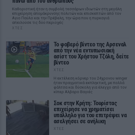
πάνω από 100 ανθρώπους
Καθοριστική ήταν η συμβολή τεσσάρων ιδιωτών στη μεγάλη
επιχείρηση απομάκρυνσης πολιτών και επισκεπτών από τον
Αγιο Παύλο και την Πρέβελη, την ώρα που η πυρκαγιά
απειλούσε τις δύο περιοχές
ΧΤΕΣ
Το φοβερό βίντεο της Αρσεναλ
από την νέα εντυπωσιακή
ασίστ του Χρήστου Τζόλη, δείτε
βίντεο
ΧΤΕΣ
Η εκτέλεση κόρνερ του 24χρονου winger
ήταν πραγματικά εκπληκτική, με πολλά
φάλτσα και δύσκολη για έλεγχο από τον
κίπερ Αλβαρο Βαγιές
Σοκ στην Κρήτη: Τουρίστας
επιχείρησε να χρηματίσει
υπάλληλο για του επιτρέψει να
ασελγήσει σε ανήλικη
ΧΤΕΣ