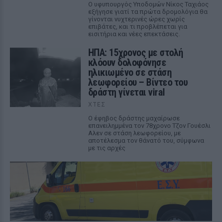
Ο υφυπουργός Υποδομών Νίκος Ταχιάος
εξήγησε γιατί τα πρώτα δρομολόγια θα
γίνονται νυχτερινές ώρες χωρίς
επιβάτες, και τι προβλέπεται για
εισιτήρια και νέες επεκτάσεις.
ΗΠΑ: 15χρονος με στολή
κλόουν δολοφόνησε
ηλικιωμένο σε στάση
λεωφορείου – Βίντεο του
δράστη γίνεται viral
ΧΤΕΣ
Ο έφηβος δράστης μαχαίρωσε
επανειλημμένα τον 78χρονο Τζον Γουέσλι
Αλεν σε στάση λεωφορείου, με
αποτέλεσμα τον θάνατό του, σύμφωνα
με τις αρχές