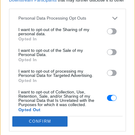
third parties.
ΣΤΗΝ ΙΔΙΑ ΚΑΤΗΓΟΡΙΑ
Personal Data Processing Opt Outs
«Θέλω τον μπαμπά μου»: Το
I want to opt-out of the Sharing of my
βίντεο της μεθυσμένης οδηγού
personal data.
που σκότωσε νύφη ώρες μετά
Opted In
τον γάμο της
I want to opt-out of the Sale of my
ΧΤΕΣ
Personal Data.
Opted In
Η Jamie Lee Komoroski, με αλκοόλ
τριπλάσιο του νόμιμου ορίου, έπεσε
πάνω στο golf cart των νεόνυμφων στο
I want to opt-out of processing my
Folly Beach - τώρα νέο υλικό από το
Personal Data for Targeted Advertising.
αστυνομικό τμήμα αποκαλύπτει τη
Opted In
συμπεριφορά της λίγο μετά τη μοιραία
σύγκρουση
I want to opt-out of Collection, Use,
Retention, Sale, and/or Sharing of my
Τροχαίο στις Σέρρες: «Έχασα τη
Personal Data that Is Unrelated with the
γυναίκα και το παιδί μου, τα
Purposes for which it was collected.
έχασα όλα» ‑ Ο πόνος του
Opted Out
πατέρα
CONFIRM
ΧΤΕΣ
Μητέρα 43 ετών και ο 21χρονος γιος της