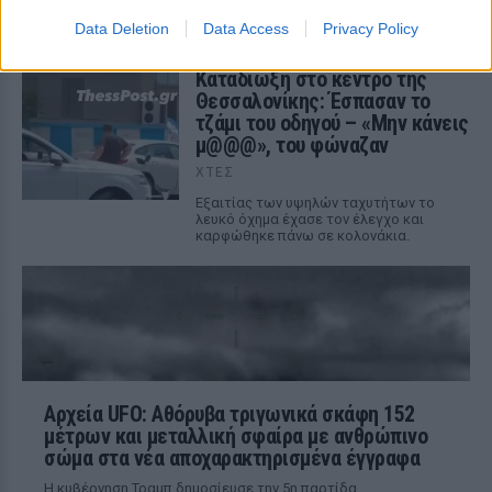
σκοτώθηκαν σε μετωπική σύγκρουση με
φορτηγό στην επαρχιακή οδό Αμφίπολης
Data Deletion
Data Access
Privacy Policy
– Δράμας, κοντά στην Παλαιοκώμη.
Καταδίωξη στο κέντρο της
Θεσσαλονίκης: Έσπασαν το
τζάμι του οδηγού – «Μην κάνεις
μ@@@», του φώναζαν
ΧΤΕΣ
Εξαιτίας των υψηλών ταχυτήτων το
λευκό όχημα έχασε τον έλεγχο και
καρφώθηκε πάνω σε κολονάκια.
Αρχεία UFO: Αθόρυβα τριγωνικά σκάφη 152
μέτρων και μεταλλική σφαίρα με ανθρώπινο
σώμα στα νέα αποχαρακτηρισμένα έγγραφα
Η κυβέρνηση Τραμπ δημοσίευσε την 5η παρτίδα