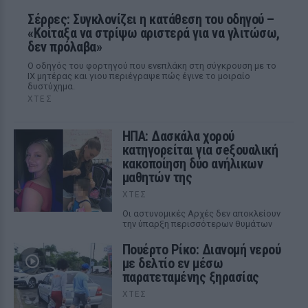
Σέρρες: Συγκλονίζει η κατάθεση του οδηγού –
«Κοίταξα να στρίψω αριστερά για να γλιτώσω,
δεν πρόλαβα»
Ο οδηγός του φορτηγού που ενεπλάκη στη σύγκρουση με το
ΙΧ μητέρας και γιου περιέγραψε πώς έγινε το μοιραίο
δυστύχημα.
ΧΤΕΣ
ΗΠΑ: Δασκάλα χορού
κατηγορείται για σeξουαλική
κακοποίηση δύο ανήλικων
μαθητών της
ΧΤΕΣ
Οι αστυνομικές Αρχές δεν αποκλείουν
την ύπαρξη περισσότερων θυμάτων
Πουέρτο Ρίκο: Διανομή νερού
με δελτίο εν μέσω
παρατεταμένης ξηρασίας
ΧΤΕΣ