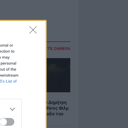
sonal or
ΔΙΑΒΑΣΤΕ ΣΗΜΕΡΑ
ection to
ou may
 personal
out of the
 downstream
B’s List of
LE
νια από τον θάνατο του Δημήτρη
χαήλ: Η ανάρτηση της Φίνος Φιλμ
 «γοητευτικό λεβεντόπαιδο του
κού σινεμά»