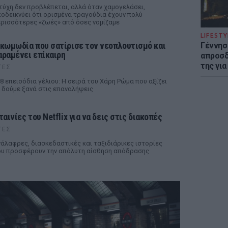
τύχη δεν προβλέπεται, αλλά όταν χαμογελάσει,
οδεικνύει ότι ορισμένα τραγούδια έχουν πολύ
ρισσότερες «ζωές» από όσες νομίζαμε
LIFESTY
 κωμωδία που σατίρισε τον νεοπλουτισμό και
Γέννησ
αραμένει επίκαιρη
απροσδ
της για
ΤΕΣ
8 επεισόδια γέλιου: Η σειρά του Χάρη Ρώμα που αξίζει
 δούμε ξανά στις επαναλήψεις
ταινίες του Netflix για να δεις στις διακοπές
ΤΕΣ
άλαφρες, διασκεδαστικές και ταξιδιάρικες ιστορίες
υ προσφέρουν την απόλυτη αίσθηση απόδρασης