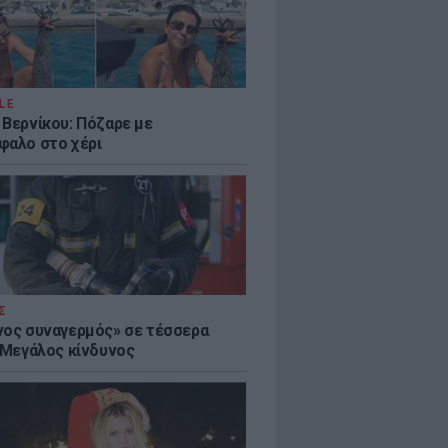
LE
 Βερνίκου: Πόζαρε με
φαλο στο χέρι
Σ
νος συναγερμός» σε τέσσερα
- Μεγάλος κίνδυνος