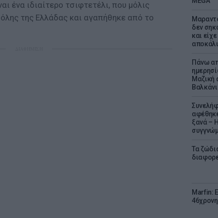
MEGA
ναι ένα ιδιαίτερο τσιφτετέλι, που μόλις
όλης της Ελλάδας και αγαπήθηκε από το
Μαραντό
δεν σηκ
και είχε
αποκάλυ
ΔΙΑΦΗΜΙΣΗ
Πάνω απ
ημερησί
Μαζική 
Βαλκάνι
Συνελήφ
αφέθηκε
ξανά – 
συγγνώ
Τα ζώδια
διαφορ
Marfin: 
46χρονη