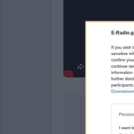
E-Radio.g
If you wish 
sensitive in
confirm you
continue se
information 
further disc
participants
Downstream 
Persona
I want t