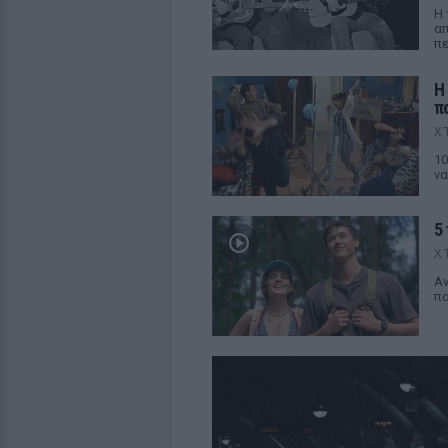
Η 
απ
πε
Η
π
Χ
10
να
5 
Χ
Aν
πο