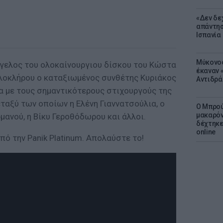
«Δεν δε
απάντησ
Ισπανία
Μύκονος
γγελος του ολοκαίνουργιου δίσκου του Κώστα
έκαναν «
λοκλήρου ο καταξιωμένος συνθέτης Κυριάκος
Αντιδρά
 με τους σημαντικότερους στιχουργούς της
εταξύ των οποίων η Ελένη Γιαννατσούλια, ο
Ο Μπρού
μακαρόν
ρμανού, η Βίκυ Γεροθόδωρου και άλλοι.
δέχτηκε
online
πό την Panik Platinum. Απολαύστε το!