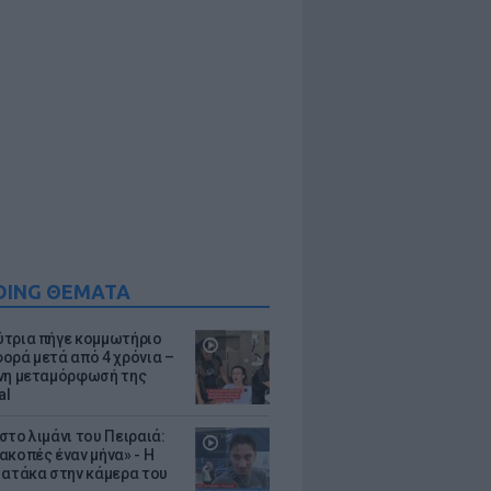
DING ΘΕΜΑΤΑ
τρια πήγε κομμωτήριο
ορά μετά από 4 χρόνια –
νη μεταμόρφωσή της
al
στο λιμάνι του Πειραιά:
ακοπές έναν μήνα» - Η
 ατάκα στην κάμερα του