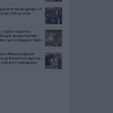
χόμαστε τελεσίγραφα»: Η
η της Ιταλίας στην
: Ιταλοί τουρίστες
κλαμπ» βανάκι transfer -
σεις για το ξέφρενο πάρτι
κλιν Μπέκαμ έβρασε
ια με θαλασσινό νερό και
 ανελέητο τρολάρισμα