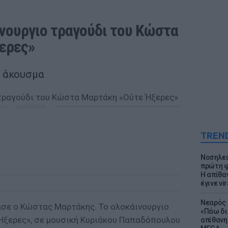
νουργιο τραγούδι του Κώστα 
ερες»
ο άκουσμα
ΔΙΑΦΗΜΙΣΗ
TREN
Νοσηλεύ
πρώτη φ
Η απίθα
έγινε vir
Νεαρός 
ασε ο Κώστας Μαρτάκης. Το ολοκάινουργιο
«Πάω δι
 Ήξερες», σε μουσική Κυριάκου Παπαδόπουλου
απίθανη