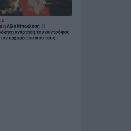
LE
ε η Λίλα Μπακλέση: Η
όκητη ανάρτηση του συντρόφου
 τον ερχομό του γιου τους