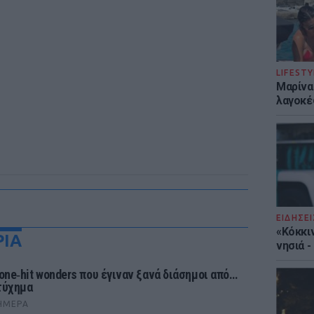
LIFESTY
Μαρίνα
λαγοκέ
ΕΙΔΗΣΕΙ
«Κόκκι
ΡΙΑ
νησιά 
 one‑hit wonders που έγιναν ξανά διάσημοι από…
τύχημα
ΉΜΕΡΑ