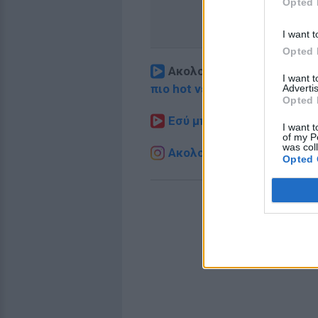
Opted 
I want t
Opted 
Ακολουθήστε το E-Radio.
I want 
πιο hot νέα
.
Advertis
Opted 
Εσύ μπήκες στο E-Daily.gr
I want t
of my P
was col
Ακολουθήστε το E-Radio.g
Opted 