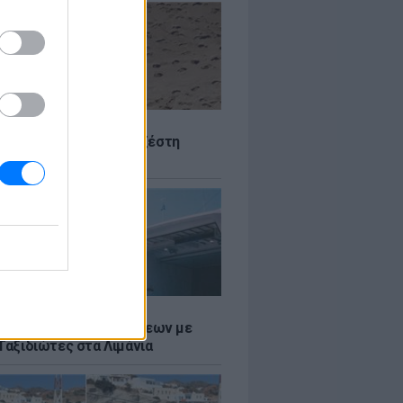
Σ
 Πού θα «χτυπήσει» η ζέστη
Σ
τος: Ρεκόρ Αναχωρήσεων με
Ταξιδιώτες στα Λιμάνια