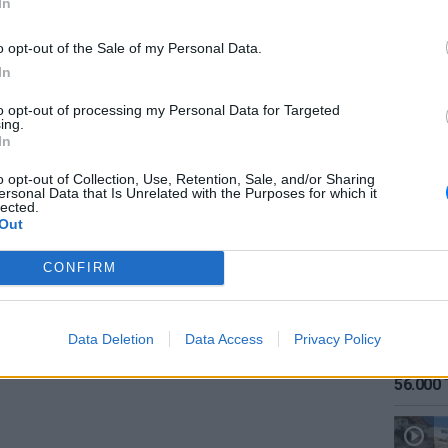
In
o opt-out of the Sale of my Personal Data.
In
gr στο
Google News
και μάθετε πρώτοι
τα
to opt-out of processing my Personal Data for Targeted
ing.
ΕΙΔΗΣΕΙ
In
Καιρός:
; Τα νέα της ημέρας και ότι σου κάνει κλικ!
σήμερα
o opt-out of Collection, Use, Retention, Sale, and/or Sharing
ersonal Data that Is Unrelated with the Purposes for which it
lected.
r και στο Instagram
Out
ΔΙΑΦΗΜΙΣΗ
CONFIRM
Data Deletion
Data Access
Privacy Policy
ΕΙΔΗΣΕΙ
Αύγουσ
56.000 