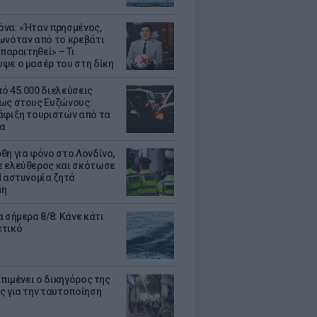
να: «Ήταν πρησμένος,
ωνόταν από το κρεβάτι
 παραιτηθεί» – Τι
ψε ο μασέρ του στη δίκη
ό 45.000 διελεύσεις
ως στους Ευζώνους:
άφιξη τουριστών από τα
α
θη για φόνο στο Λονδίνο,
 ελεύθερος και σκότωσε
Η αστυνομία ζητά
μη
 σήμερα 8/8: Κάνε κάτι
ετικό
Επιμένει ο δικηγόρος της
ς για την ταυτοποίηση