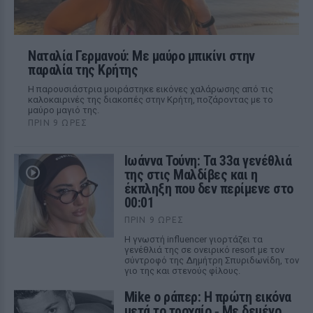
Ναταλία Γερμανού: Με μαύρο μπικίνι στην
παραλία της Κρήτης
Η παρουσιάστρια μοιράστηκε εικόνες χαλάρωσης από τις
καλοκαιρινές της διακοπές στην Κρήτη, ποζάροντας με το
μαύρο μαγιό της.
ΠΡΙΝ 9 ΏΡΕΣ
Ιωάννα Τούνη: Τα 33α γενέθλιά
της στις Μαλδίβες και η
έκπληξη που δεν περίμενε στο
00:01
ΠΡΙΝ 9 ΏΡΕΣ
Η γνωστή influencer γιορτάζει τα
γενέθλιά της σε ονειρικό resort με τον
σύντροφό της Δημήτρη Σπυριδωνίδη, τον
γιο της και στενούς φίλους.
Mike ο ράπερ: Η πρώτη εικόνα
μετά το τροχαίο ‑ Με δεμένο