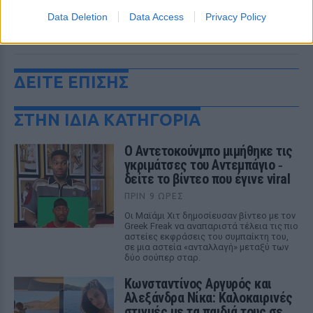
Data Deletion
Data Access
Privacy Policy
ΔΕΙΤΕ ΕΠΙΣΗΣ
ΣΤΗΝ ΙΔΙΑ ΚΑΤΗΓΟΡΙΑ
Ο Αντετοκούνμπο μιμήθηκε τις
γκριμάτσες του Αντεμπάγιο ‑
δείτε το βίντεο που έγινε viral
ΠΡΙΝ 9 ΏΡΕΣ
Οι Μαϊάμι Χιτ δημοσίευσαν βίντεο με τον
Greek Freak να αναπαριστά τέλεια τις πιο
αστείες εκφράσεις του συμπαίκτη του,
σε μια αστεία «ανταλλαγή» μεταξύ των
δύο σούπερ σταρ.
Κωνσταντίνος Αργυρός και
Αλεξάνδρα Νίκα: Καλοκαιρινές
στιγμές με τα παιδιά τους σε