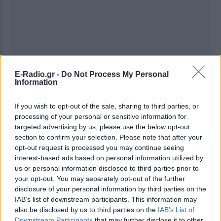
E-Radio.gr -
Do Not Process My Personal
Information
If you wish to opt-out of the sale, sharing to third parties, or
processing of your personal or sensitive information for
targeted advertising by us, please use the below opt-out
section to confirm your selection. Please note that after your
opt-out request is processed you may continue seeing
interest-based ads based on personal information utilized by
us or personal information disclosed to third parties prior to
Ακολουθήστε το E-Radio.gr στο
Google News
your opt-out. You may separately opt-out of the further
και μάθετε πρώτοι
τα πιο hot νέα
.
disclosure of your personal information by third parties on the
IAB’s list of downstream participants. This information may
Εσύ μπήκες στο E-Daily.gr; Τα νέα της ημέρας
also be disclosed by us to third parties on the
IAB’s List of
και ότι σου κάνει κλικ!
Downstream Participants
that may further disclose it to other