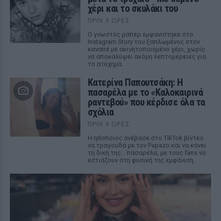
χέρι και το σκυλάκι του
ΠΡΙΝ 9 ΏΡΕΣ
Ο γνωστός ράπερ εμφανίστηκε στο
Instagram Story του ξαπλωμένος στον
καναπέ με ακινητοποιημένο χέρι, χωρίς
να αποκαλύψει ακόμη λεπτομέρειες για
το ατύχημα.
Κατερίνα Παπουτσάκη: Η
πασαρέλα με το «Καλοκαιρινά
ραντεβού» που κέρδισε όλα τα
σχόλια
ΠΡΙΝ 9 ΏΡΕΣ
Η ηθοποιός ανέβασε στο TikTok βίντεο
να τραγουδά με τον Papazo και να κάνει
τη δική της... πασαρέλα, με τους fans να
εστιάζουν στη φυσική της εμφάνιση.