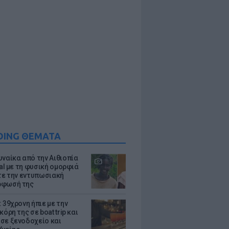
DING ΘΕΜΑΤΑ
υναίκα από την Αιθιοπία
ral με τη φυσική ομορφιά
ίτε την εντυπωσιακή
ρφωσή της
 39χρονη ήπιε με την
κόρη της σε boat trip και
σε ξενοδοχείο και