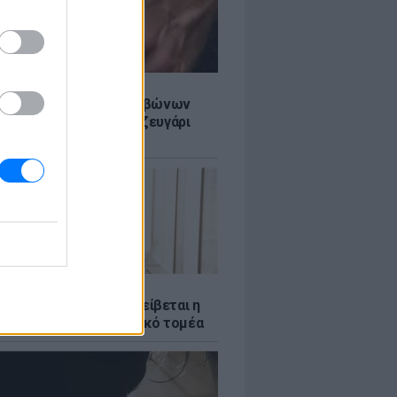
LE
ίδαν με δαχτυλίδι αρραβώνων
ρίσι - Μήπως διάσημο ζευγάρι
το επόμενο βήμα;
Σ
νταύγουστος: Πώς αμείβεται η
 την αργία στον ιδιωτικό τομέα