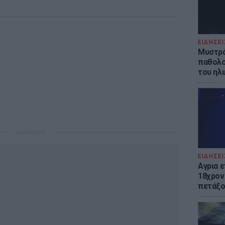
ΕΙΔΗΣΕΙ
Μυστρά
παθολο
του ηλ
ΔΙΑΦΗΜΙΣΗ
ΕΙΔΗΣΕΙ
Αγρια 
18χρον
πετάξο