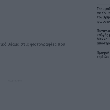
Γαρυφαλ
σε Κουφ
τον Χρή
φωτογρ
Παναγία
καβγάς 
Μέκκα –
απόστρ
τικό θέαμα στις φωτογραφίες που
Προφυλα
τη δολο
ΔΙΑΦΗΜΙΣΗ