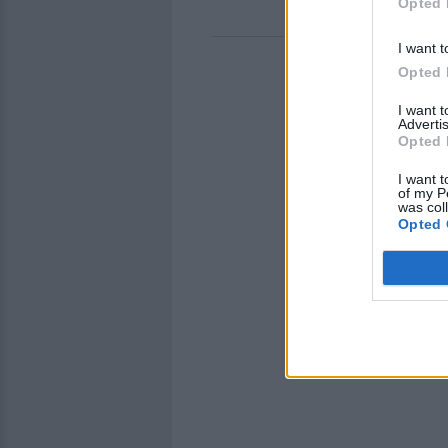
Opted 
I want t
Opted 
I want 
Advertis
Opted 
I want t
of my P
was col
Opted 