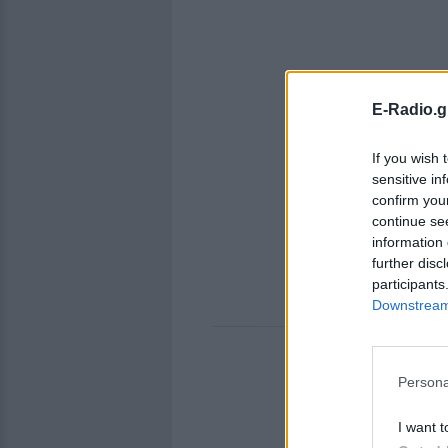
E-Radio.g
If you wish 
sensitive in
confirm you
continue se
information 
further disc
participants
Downstream 
Persona
I want t