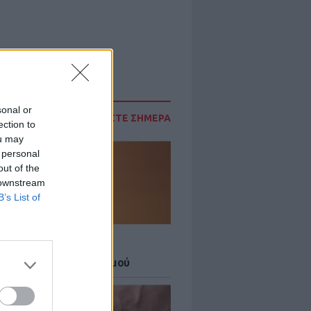
sonal or
ΔΙΑΒΑΣΤΕ ΣΗΜΕΡΑ
ection to
ou may
 personal
out of the
 downstream
B’s List of
Σ
 27 μεγάλες πόλεις στο
ερο επίπεδο συναγερμού