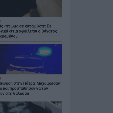
Σ
ς -πτώμα σε καταψύκτη: Σε
γικά αίτια οφείλεται ο θάνατος
ικιωμένου
Σ
επίθεση στην Πάτρα: Μαχαίρωσαν
ο και προσπάθησαν να τον
υν στη θάλασσα