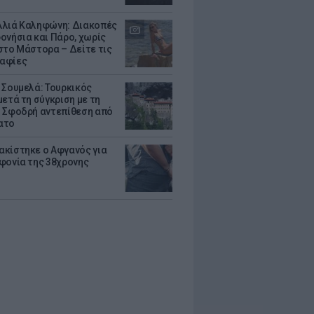
λιά Καληφώνη: Διακοπές
ονήσια και Πάρο, χωρίς
στο Μάστορα – Δείτε τις
αφίες
 Σουμελά: Τουρκικός
μετά τη σύγκριση με τη
 Σφοδρή αντεπίθεση από
ατο
κίστηκε ο Αφγανός για
φονία της 38χρονης