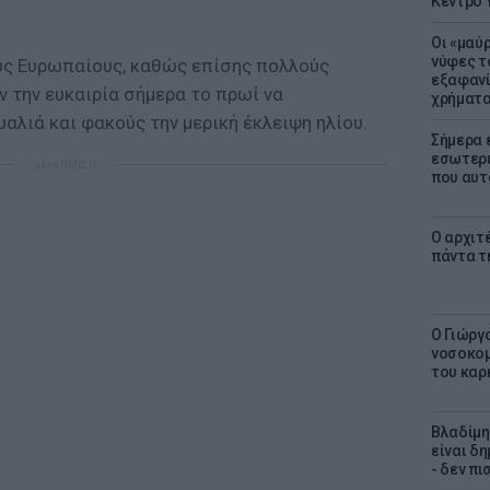
Κέντρο 
Οι «μαύ
νύφες τ
ους Ευρωπαίους, καθώς επίσης πολλούς
εξαφανί
ν την ευκαιρία σήμερα το πρωί να
χρήματ
αλιά και φακούς την μερική έκλειψη ηλίου.
Σήμερα 
εσωτερι
ΔΙΑΦΗΜΙΣΗ
που αυτ
Ο αρχιτ
πάντα τ
O Γιώργ
νοσοκομ
του καρ
Βλαδίμη
είναι δ
- δεν π