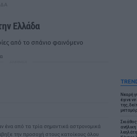
ΑΔΑ
την Ελλάδα
ες από το σπάνιο φαινόμενο
ΔΙΑΦΗΜΙΣΗ
TREN
Νεαρή γ
έγινε vi
της, δε
μεταμό
Σκιάθος:
αν ένα από τα τρία σημαντικά αστρονομικά
ανήλικη 
λεηλάτη
άβηξε την προσοχή στους κατοίκους όλου