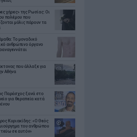
Υγείας
ρες χήρες» της Ρωσίας: Οι
ου πολέμου που
ζονται μόλις πάρουν τα
α
έμαθα: Το μοναδικό
κό ανθρώπινο όργανο
οαναγεννάται
έκτονας που άλλαξε για
ην Αθήνα
ος Παράσχος ξανά στο
είο για θεραπεία κατά
κίνου
ρος Κυριακίδης: «Ο Θεός
ημιούργημα του ανθρώπου
ιστεύω σε αυτόν»