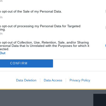
In
ΔΙΑΦΗΜΙΣΗ
o opt-out of the Sale of my Personal Data.
In
LIFESTY
to opt-out of processing my Personal Data for Targeted
Τους ε
ing.
στο Πα
In
έκανε 
o opt-out of Collection, Use, Retention, Sale, and/or Sharing
ersonal Data that Is Unrelated with the Purposes for which it
lected.
Out
CONFIRM
ΕΙΔΗΣΕΙ
Data Deletion
Data Access
Privacy Policy
Δεκαπε
εργασία