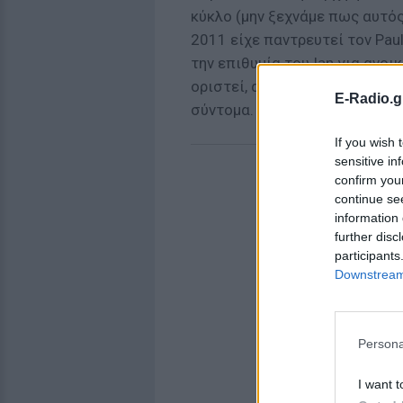
κύκλο (μην ξεχνάμε πως αυτός 
2011 είχε παντρευτεί τον Pau
την επιθυμία του Ian για ανοι
οριστεί, αλλά σύμφωνα με πηγ
E-Radio.g
σύντομα.
If you wish 
sensitive in
confirm you
continue se
information 
further disc
participants
Downstream 
Persona
I want t