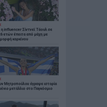
Σ
η influencer Σίντνεϊ Τάουλ σε
26 ετών έπειτα από μάχη με
 μορφή καρκίνου
Σ
υν Μητροπούλου έγραψε ιστορία
μένιο μετάλλιο στο Παγκόσμιο