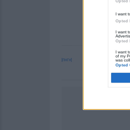
Opted 
I want t
Opted 
I want 
Advertis
Opted 
I want t
of my P
was col
[ΠΗΓΗ]
Opted 