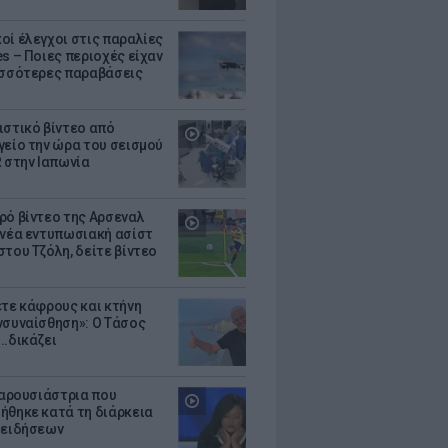
οί έλεγχοι στις παραλίες
es – Ποιες περιοχές είχαν
ισσότερες παραβάσεις
ιστικό βίντεο από
γείο την ώρα του σεισμού
R στην Ιαπωνία
ρό βίντεο της Αρσεναλ
 νέα εντυπωσιακή ασίστ
στου Τζόλη, δείτε βίντεο
ετε κάφρους και κτήνη
νσυναίσθηση»: Ο Τάσος
..δικάζει
 παρουσιάστρια που
ήθηκε κατά τη διάρκεια
 ειδήσεων