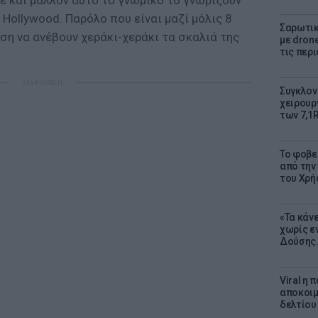
νε και μάλλον αυτό το γνωμικό το γνωρίζουν
 Hollywood. Παρόλο που είναι μαζί μόλις 8
Σαρωτικ
ση να ανέβουν χεράκι-χεράκι τα σκαλιά της
με dron
τις περ
ΔΙΑΦΗΜΙΣΗ
Συγκλον
χειρουρ
των 7,1
Το φοβε
από την
του Χρή
«Τα κάν
χωρίς ε
Δούσης.
Viral η
αποκοιμ
δελτίου