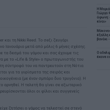
Η Μαριά
Γιώργο 
άφωνη: 
είναι»
Μύκονος
έξαλλη 
βανάκι 
r και τη Nikki Reed. Το σeξι ζευγάρι
ο Ιανουάριο μετά από μόλις 6 μήνες σχέσης.
με τα δεσμά του γάμου και σας έχουμε τις
Ο αδελφ
έκανε c
 με το «Life & Style» ο πρωταγωνιστής του
 τη σύντροφό του να παντρευτούν στη Νότια
εται για τα γυρίσματα της σειράς και
 οικογένεια (με έναν σμπάρο δυο τρυγόνια). Η
το αρνηθεί. Η τελετή θα γίνει σε εξωτερικό
ρευρίσκονται όλοι οι φίλοι και συγγενείς
είχε ζητήσει ο γάμος να τελεστεί σε στενό