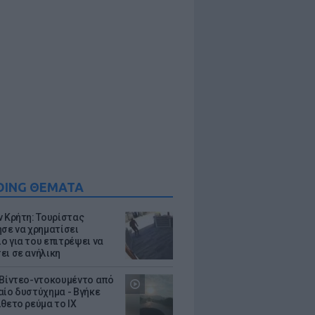
DING ΘΕΜΑΤΑ
ν Κρήτη: Τουρίστας
ησε να χρηματίσει
ο για του επιτρέψει να
ει σε ανήλικη
 Βίντεο-ντοκουμέντο από
αίο δυστύχημα - Βγήκε
ίθετο ρεύμα το ΙΧ