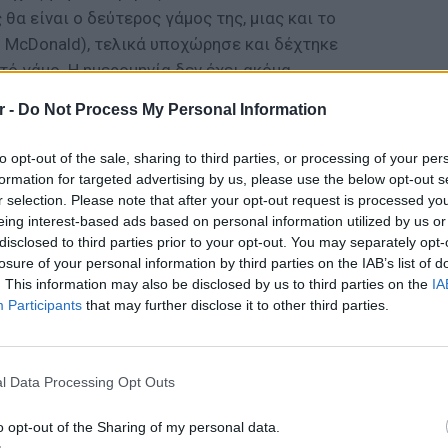
θα είναι ο δεύτερος γάμος της, μιας και το
l McDonald), τελικά υποχώρησε και δέχτηκε
κτό γάμο. Η ημερομηνία δεν έχει ακόμα
ές του περιοδικού, ο γάμος θα γίνει πολύ
r -
Do Not Process My Personal Information
to opt-out of the sale, sharing to third parties, or processing of your per
ΔΙΑΦΗΜΙΣΗ
formation for targeted advertising by us, please use the below opt-out s
r selection. Please note that after your opt-out request is processed y
eing interest-based ads based on personal information utilized by us or
disclosed to third parties prior to your opt-out. You may separately opt-
losure of your personal information by third parties on the IAB’s list of
. This information may also be disclosed by us to third parties on the
IA
Participants
that may further disclose it to other third parties.
ΕΙΔΗΣΕΙ
Πουέρτ
εν μέσ
l Data Processing Opt Outs
o opt-out of the Sharing of my personal data.