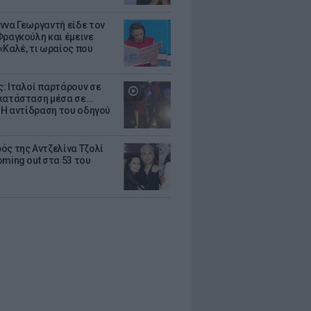
ννα Γεωργαντή είδε τον
Φραγκούλη και έμεινε
«Καλέ, τι ωραίος που
: Ιταλοί παρτάρουν σε
κατάσταση μέσα σε...
- Η αντίδραση του οδηγού
ός της Αντζελίνα Τζολί
oming out στα 53 του