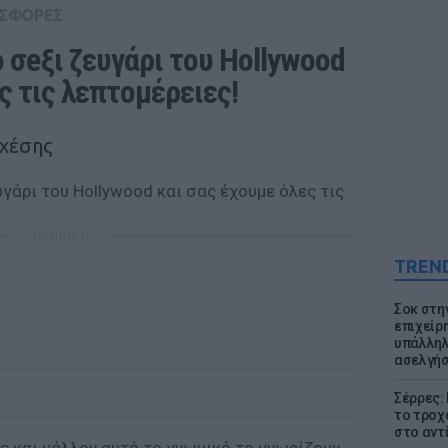
ΣΦΟΡΕΣ
 σeξι ζευγάρι του Hollywood 
ς τις λεπτομέρειες!
σχέσης
ΔΙΑΦΗΜΙΣΗ
TREN
Σοκ στη
επιχείρ
υπάλληλ
ασελγήσ
Σέρρες:
το τροχ
στο αντ