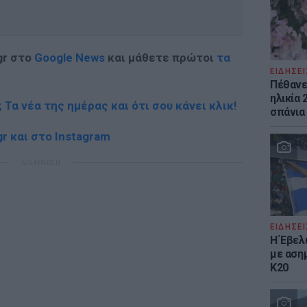
gr στο
Google News
και μάθετε πρώτοι
τα
ΕΙΔΗΣΕΙ
Πέθανε 
ηλικία 
; Τα νέα της ημέρας και ότι σου κάνει κλικ!
σπάνια
r και στο Instagram
ΔΙΑΦΗΜΙΣΗ
ΕΙΔΗΣΕΙ
Η Έβελ
με αση
Κ20