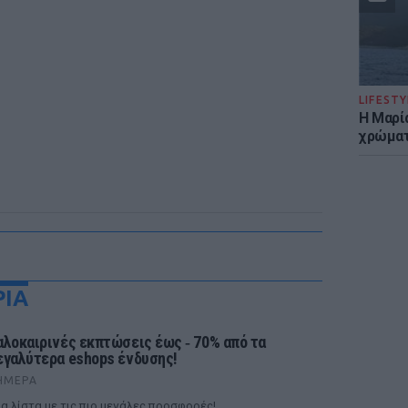
LIFESTY
Η Μαρί
χρώματ
ΡΙΑ
αλοκαιρινές εκπτώσεις έως ‑ 70% από τα
εγαλύτερα eshops ένδυσης!
ΉΜΕΡΑ
α λίστα με τις πιο μεγάλες προσφορές!