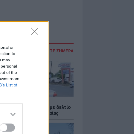
sonal or
ΔΙΑΒΑΣΤΕ ΣΗΜΕΡΑ
ection to
ou may
 personal
out of the
 downstream
B’s List of
Σ
ο Ρίκο: Διανομή νερού με δελτίο
ω παρατεταμένης ξηρασίας