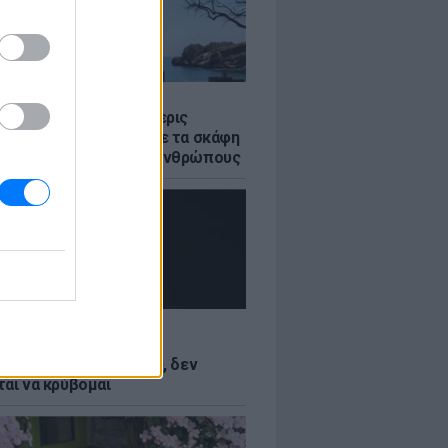
Σ
στο Ρέθυμνο: Οι τέσσερις
 της θάλασσας» που με τα σκάφη
σωσαν πάνω από 100 ανθρώπους
LE
Κωνσταντινίδη: Τώρα
ύνται με το δέρμα μου, δεν
ται να κρύβομαι