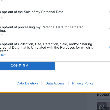
In
o opt-out of the Sale of my Personal Data.
In
ΕΙΔΗΣΕΙ
to opt-out of processing my Personal Data for Targeted
Φωτιά 
ing.
«ήρωες
In
τους έ
o opt-out of Collection, Use, Retention, Sale, and/or Sharing
ersonal Data that Is Unrelated with the Purposes for which it
lected.
Out
CONFIRM
ΔΙΑΦΗΜΙΣΗ
LIFESTY
Data Deletion
Data Access
Privacy Policy
Αριελ 
ασχολο
πρόκει