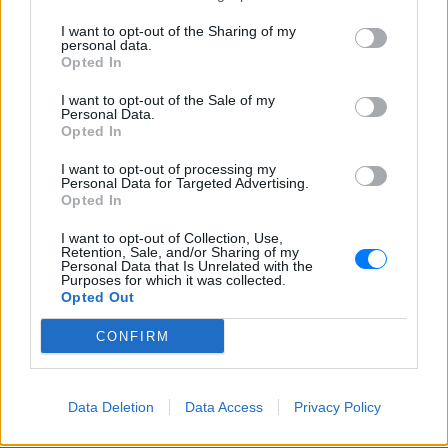
είναι νόμιμα, κάθε μέρα
μαλώναμε με γονείς»
I want to opt-out of the Sharing of my
personal data.
ΣΉΜΕΡΑ
Opted In
Τι δήλωσαν ο συνήγορος του ιδιοκτήτη,
I want to opt-out of the Sale of my
Χάρης Αμπραζής, και ο ίδιος ο
Personal Data.
ιδιοκτήτης του beach bar
Opted In
I want to opt-out of processing my
Personal Data for Targeted Advertising.
Opted In
I want to opt-out of Collection, Use,
Retention, Sale, and/or Sharing of my
Personal Data that Is Unrelated with the
Purposes for which it was collected.
Opted Out
Πάτρα: Παιδί 2,5 ετών έπεσε από μπαλκόνι –
Δέντρο σταμάτησε την πτώση του
CONFIRM
Οι αρμόδιες υπηρεσίες κινητοποιήθηκαν άμεσα και το παιδί
μεταφέρθηκε στο Καραμανδάνειο Νοσοκομείο Παίδων
Πάτρας.
Data Deletion
Data Access
Privacy Policy
ΣΉΜΕΡΑ