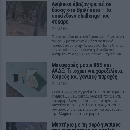
Ανήλικοι έβαζαν φωτιά σε
δάσος στα Βριλήσσια – Το
επικίνδυνο challenge που
σόκαρε
ΣΉΜΕΡΑ
Τρεις έφηβοι καταγράφηκαν σε βίντεο να
παίζουν με τη φωτιά μέσα σε πυκνό
πευκοδάσος στην λεωφόρο Πεντέλης, με
την υπόθεση να ερευνά η Διεύθυνση
Αντιμετώπισης Εγκλημάτων Εμπρησμού.
Μεταφορές μέσω IRIS και
ΑΑΔΕ: Τι ισχύει για χαρτζιλίκια,
δωρεές και γονικές παροχές
ΣΉΜΕΡΑ
Φοροτεχνικός εξηγεί πότε μια μεταφορά
χρημάτων θεωρείται δωρεά, ποια είναι
τα αφορολόγητα όρια ανά κατηγορία
συγγένειας και γιατί η αιτιολογία κάθε
συναλλαγής μπορεί να σας γλιτώσει από
προβλήματα με την εφορία.
Μυστήριο με τη σορό γυναίκας