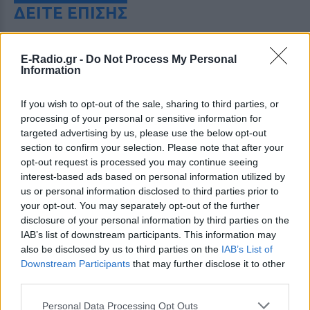
ΔΕΙΤΕ ΕΠΙΣΗΣ
ΣΤΗΝ ΙΔΙΑ ΚΑΤΗΓΟΡΙΑ
E-Radio.gr -
Do Not Process My Personal
Information
Πόρτο Χέλι: Νεκρή βρέθηκε
64χρονη ιδιοκτήτρια
If you wish to opt-out of the sale, sharing to third parties, or
ξενοδοχείου
processing of your personal or sensitive information for
ΣΉΜΕΡΑ
targeted advertising by us, please use the below opt-out
Οι αρχές εκτιμούν ότι πρόκειται για
section to confirm your selection. Please note that after your
αυτοχειρία, αν και δεν έχει εντοπιστεί
opt-out request is processed you may continue seeing
κανένα σημείωμα
interest-based ads based on personal information utilized by
Βόλος: Ανάδοχη οικογένεια
us or personal information disclosed to third parties prior to
βρήκε τοξικοεξαρτημένο
your opt-out. You may separately opt-out of the further
βρέφος που έζησε 8 μήνες σε
disclosure of your personal information by third parties on the
νοσοκομείο
IAB’s list of downstream participants. This information may
also be disclosed by us to third parties on the
IAB’s List of
ΣΉΜΕΡΑ
Downstream Participants
that may further disclose it to other
Εδώ και λίγες ημέρες το κοριτσάκι
third parties.
βρίσκεται πλέον στο νέο του σπίτι
Πάρος ‑ Πνιγμός 4χρονου: «Όλα
Personal Data Processing Opt Outs