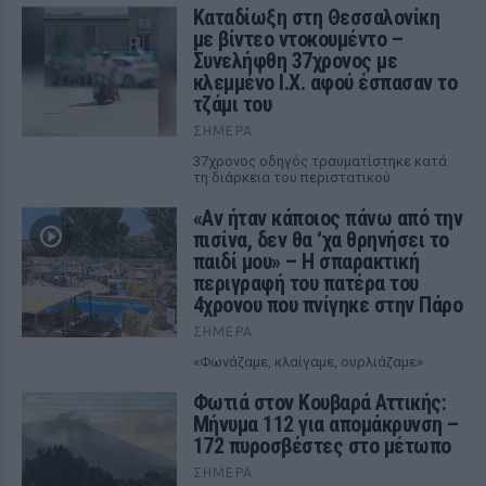
Καταδίωξη στη Θεσσαλονίκη
με βίντεο ντοκουμέντο –
Συνελήφθη 37χρονος με
κλεμμένο Ι.Χ. αφού έσπασαν το
τζάμι του
ΣΉΜΕΡΑ
37χρονος οδηγός τραυματίστηκε κατά
τη διάρκεια του περιστατικού
«Αν ήταν κάποιος πάνω από την
πισίνα, δεν θα ‘χα θρηνήσει το
παιδί μου» – Η σπαρακτική
περιγραφή του πατέρα του
4χρονου που πνίγηκε στην Πάρο
ΣΉΜΕΡΑ
«Φωνάζαμε, κλαίγαμε, ουρλιάζαμε»
Φωτιά στον Κουβαρά Αττικής:
Μήνυμα 112 για απομάκρυνση –
172 πυροσβέστες στο μέτωπο
ΣΉΜΕΡΑ