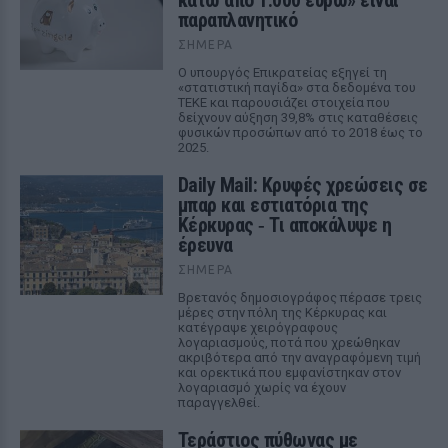
κάτω από 1.000 ευρώ» είναι
παραπλανητικό
ΣΉΜΕΡΑ
Ο υπουργός Επικρατείας εξηγεί τη
«στατιστική παγίδα» στα δεδομένα του
ΤΕΚΕ και παρουσιάζει στοιχεία που
δείχνουν αύξηση 39,8% στις καταθέσεις
φυσικών προσώπων από το 2018 έως το
2025.
Daily Mail: Κρυφές χρεώσεις σε
μπαρ και εστιατόρια της
Κέρκυρας ‑ Τι αποκάλυψε η
έρευνα
ΣΉΜΕΡΑ
Βρετανός δημοσιογράφος πέρασε τρεις
μέρες στην πόλη της Κέρκυρας και
κατέγραψε χειρόγραφους
λογαριασμούς, ποτά που χρεώθηκαν
ακριβότερα από την αναγραφόμενη τιμή
και ορεκτικά που εμφανίστηκαν στον
λογαριασμό χωρίς να έχουν
παραγγελθεί.
Τεράστιος πύθωνας με