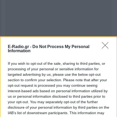
E-Radio.gr -
Do Not Process My Personal
Information
If you wish to opt-out of the sale, sharing to third parties, or
processing of your personal or sensitive information for
targeted advertising by us, please use the below opt-out
section to confirm your selection. Please note that after your
Ακολουθήστε το E-Radio.gr στο
Google News
opt-out request is processed you may continue seeing
και μάθετε πρώτοι
τα πιο hot νέα
.
interest-based ads based on personal information utilized by
us or personal information disclosed to third parties prior to
Εσύ μπήκες στο E-Daily.gr; Τα νέα της ημέρας
your opt-out. You may separately opt-out of the further
και ότι σου κάνει κλικ!
disclosure of your personal information by third parties on the
IAB’s list of downstream participants. This information may