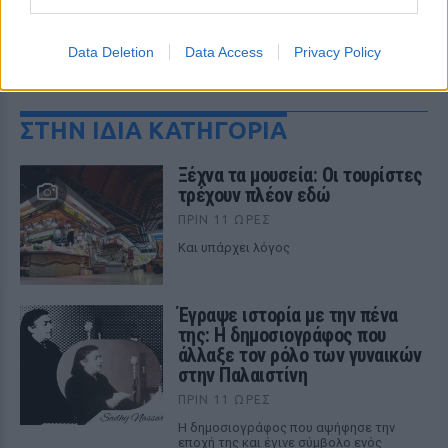
Data Deletion
Data Access
Privacy Policy
ΔΕΙΤΕ ΕΠΙΣΗΣ
ΣΤΗΝ ΙΔΙΑ ΚΑΤΗΓΟΡΙΑ
Ξέχνα τα μουσεία: Οι τουρίστες
τρέχουν πλέον εδώ
ΠΡΙΝ 11 ΏΡΕΣ
Και υπάρχει λόγος
Έγραψε ιστορία με την πένα
της: Η δημοσιογράφος που
άλλαξε τον ρόλο των γυναικών
στην Παλαιστίνη
ΠΡΙΝ 11 ΏΡΕΣ
Η δημοσιογράφος που αψήφησε την
εποχή της και έγινε σύμβολο ενός