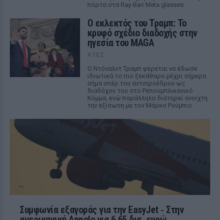
πόρτα στα Ray-Ban Meta glasses.
Ο εκλεκτός του Τραμπ: Το
κρυφό σχέδιο διαδοχής στην
ηγεσία του MAGA
ΧΤΕΣ
Ο Ντόναλντ Τραμπ φέρεται να έδωσε
ιδιωτικά το πιο ξεκάθαρο μέχρι σήμερα
σήμα υπέρ του αντιπροέδρου ως
διαδόχου του στο Ρεπουμπλικανικό
Κόμμα, ενώ παράλληλα διατηρεί ανοιχτή
την εξίσωση με τον Μάρκο Ρούμπιο.
Συμφωνία εξαγοράς για την EasyJet ‑ Στην
αμερικανική Appolo για 6,65 δισ. ευρώ