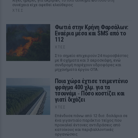
λίγες ημέρες για ακριβώς το ίδιο αδίκημα ωστόσο στη
συνέχεια είχε αφεθεί ελεύθερος
ΧΤΕΣ
Φωτιά στην Κρήνη Φαρσάλων:
Εναέρια μέσα και SMS από το
112
ΧΤΕΣ
Στο σημείο επιχειρούν 24 πυροσβέστες
με 8 οχήματα και 3 αεροσκάφη, ενώ
συνδρομή παρέχουν υδροφόρες και
μηχανήματα έργου ΟΤΑ.
Ποια χώρα έχτισε τσιμεντένιο
φράγμα 400 χλμ. για τα
τσουνάμι ‑ Πόσο κοστίζει και
γιατί διχάζει
ΧΤΕΣ
Επένδυσε πάνω από 12 δισ. δολάρια σε
ένα γιγαντιαίο παράκτιο τείχος που
προκαλεί έντονες αντιδράσεις από
κατοίκους και περιβαλλοντικές
οργανώσεις