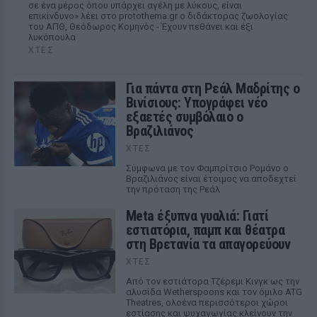
σε ένα μέρος όπου υπάρχει αγέλη με λύκους, είναι
επικίνδυνο» λέει στο protothema.gr ο διδάκτορας ζωολογίας
του ΑΠΘ, Θεόδωρος Κομηνός - Έχουν πεθάνει και έξι
λυκόπουλα
ΧΤΕΣ
Για πάντα στη Ρεάλ Μαδρίτης ο
Βινίσιους: Υπογράφει νέο
εξαετές συμβόλαιο ο
Βραζιλιάνος
ΧΤΕΣ
Σύμφωνα με τον Φαμπρίτσιο Ρομάνο ο
Βραζιλιάνος είναι έτοιμος να αποδεχτεί
την πρόταση της Ρεάλ
Meta έξυπνα γυαλιά: Γιατί
εστιατόρια, παμπ και θέατρα
στη Βρετανία τα απαγορεύουν
ΧΤΕΣ
Από τον εστιάτορα Τζέρεμι Κινγκ ως την
αλυσίδα Wetherspoons και τον όμιλο ATG
Theatres, ολοένα περισσότεροι χώροι
εστίασης και ψυχαγωγίας κλείνουν την