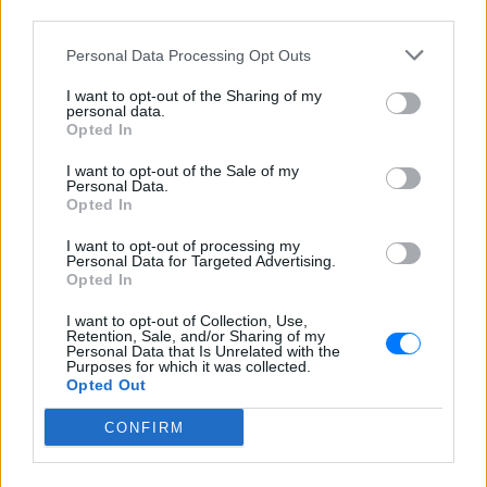
ΔΕΙΤΕ ΕΠΙΣΗΣ
third parties.
Personal Data Processing Opt Outs
ΣΤΗΝ ΙΔΙΑ ΚΑΤΗΓΟΡΙΑ
I want to opt-out of the Sharing of my
personal data.
Στον εισαγγελέα σήμερα η
Opted In
46χρονη για την επίθεση στη
Marfin ‑ η νύχτα της στα
I want to opt-out of the Sale of my
κρατητήρια της ΓΑΔΑ
Personal Data.
Opted In
ΠΡΙΝ 7 ΏΡΕΣ
Εκδόθηκε από τη Βρετανία και
I want to opt-out of processing my
μεταφέρθηκε στην Αθήνα με συνοδεία
Personal Data for Targeted Advertising.
του ελληνικού FBI - Δείτε φωτογραφίες
Opted In
Τραγωδία στα Μάλια με νεκρή
I want to opt-out of Collection, Use,
μητέρα: Βούτηξε να σώσει τη
Retention, Sale, and/or Sharing of my
Personal Data that Is Unrelated with the
φίλη της και πνίγηκε ‑ τα
Purposes for which it was collected.
παιδιά φώναζαν για βοήθεια
Opted Out
ΠΡΙΝ 7 ΏΡΕΣ
CONFIRM
Η νεκροψία-νεκροτομή στη σορό της
42χρονης έδειξε πνιγμό εντός ύδατος ως
αιτία θανάτου - το 3χρονο παιδί της