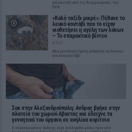
μποϊκοτάζ από τις διοργανώσεις της
FIFA
«Καλό ταξίδι μικρέ»: Πέθανε το
λευκό κουτάβι που το είχαν
υιοθετήσει η αγέλη των λύκων
– Το σπαρακτικό βίντεο
ΧΤΕΣ
Μια μοναδική σχέση ανάμεσα σε λύκους
και ένα κουτάβι
Σοκ στην Αλεξανδρούπολη: Ανδρας βγήκε στην
πλατεία του χωριού Αβαντας και έδειχνε τα
γεννητικά του όργανα σε ανηλίκα κορίτσια
Ο συγκεκριμένος άνδρας είχε συλληφθεί μόλις πριν από