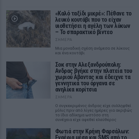
«Καλό ταξίδι μικρέ»: Πέθανε το
λευκό κουτάβι που το είχαν
υιοθετήσει η αγέλη των λύκων
– Το σπαρακτικό βίντεο
ΣΉΜΕΡΑ
Μια μοναδική σχέση ανάμεσα σε λύκους
και ένα κουτάβι
Σοκ στην Αλεξανδρούπολη:
Ανδρας βγήκε στην πλατεία του
χωριού Αβαντας και έδειχνε τα
γεννητικά του όργανα σε
ανηλίκα κορίτσια
ΣΉΜΕΡΑ
Ο συγκεκριμένος άνδρας είχε συλληφθεί
μόλις πριν από λίγες ημέρες για ακριβώς
το ίδιο αδίκημα ωστόσο στη
συνέχεια είχε αφεθεί ελεύθερος
Φωτιά στην Κρήνη Φαρσάλων:
Εναέρια μέσα και SMS από το