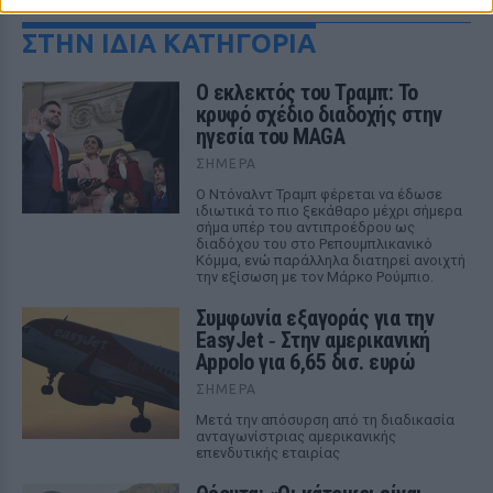
ΣΤΗΝ ΙΔΙΑ ΚΑΤΗΓΟΡΙΑ
Ο εκλεκτός του Τραμπ: Το
κρυφό σχέδιο διαδοχής στην
ηγεσία του MAGA
ΣΉΜΕΡΑ
Ο Ντόναλντ Τραμπ φέρεται να έδωσε
ιδιωτικά το πιο ξεκάθαρο μέχρι σήμερα
σήμα υπέρ του αντιπροέδρου ως
διαδόχου του στο Ρεπουμπλικανικό
Κόμμα, ενώ παράλληλα διατηρεί ανοιχτή
την εξίσωση με τον Μάρκο Ρούμπιο.
Συμφωνία εξαγοράς για την
EasyJet ‑ Στην αμερικανική
Appolo για 6,65 δισ. ευρώ
ΣΉΜΕΡΑ
Μετά την απόσυρση από τη διαδικασία
ανταγωνίστριας αμερικανικής
επενδυτικής εταιρίας