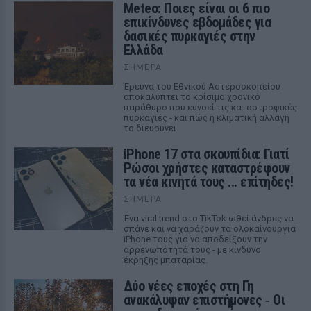
Meteo: Ποιες είναι οι 6 πιο
επικίνδυνες εβδομάδες για
δασικές πυρκαγιές στην
Ελλάδα
ΣΉΜΕΡΑ
Έρευνα του Εθνικού Αστεροσκοπείου
αποκαλύπτει το κρίσιμο χρονικό
παράθυρο που ευνοεί τις καταστροφικές
πυρκαγιές - και πώς η κλιματική αλλαγή
το διευρύνει.
iPhone 17 στα σκουπίδια: Γιατί
Ρώσοι χρήστες καταστρέφουν
τα νέα κινητά τους ... επίτηδες!
ΣΉΜΕΡΑ
Ένα viral trend στο TikTok ωθεί άνδρες να
σπάνε και να χαράζουν τα ολοκαίνουργια
iPhone τους για να αποδείξουν την
αρρενωπότητά τους - με κίνδυνο
έκρηξης μπαταρίας.
Δύο νέες εποχές στη Γη
ανακάλυψαν επιστήμονες ‑ Oι