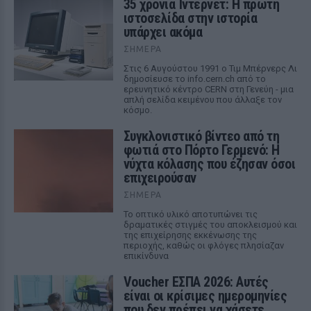
35 χρόνια Ίντερνετ: Η πρώτη
ιστοσελίδα στην ιστορία
υπάρχει ακόμα
ΣΉΜΕΡΑ
Στις 6 Αυγούστου 1991 ο Τιμ Μπέρνερς Λι
δημοσίευσε το info.cern.ch από το
ερευνητικό κέντρο CERN στη Γενεύη - μια
απλή σελίδα κειμένου που άλλαξε τον
κόσμο.
Συγκλονιστικό βίντεο από τη
φωτιά στο Πόρτο Γερμενό: Η
νύχτα κόλασης που έζησαν όσοι
επιχειρούσαν
ΣΉΜΕΡΑ
Το οπτικό υλικό αποτυπώνει τις
δραματικές στιγμές του αποκλεισμού και
της επιχείρησης εκκένωσης της
περιοχής, καθώς οι φλόγες πλησίαζαν
επικίνδυνα
Voucher ΕΣΠΑ 2026: Αυτές
είναι οι κρίσιμες ημερομηνίες
που δεν πρέπει να χάσετε