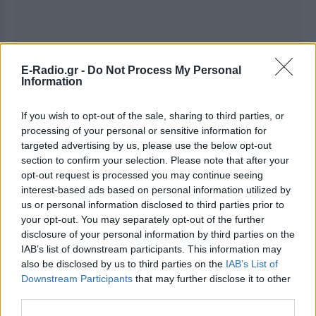
E-Radio.gr -
Do Not Process My Personal
Information
If you wish to opt-out of the sale, sharing to third parties, or
processing of your personal or sensitive information for
targeted advertising by us, please use the below opt-out
Ακολουθήστε το E-Radio.gr στο
Google News
section to confirm your selection. Please note that after your
και μάθετε πρώτοι
τα πιο hot νέα
.
opt-out request is processed you may continue seeing
interest-based ads based on personal information utilized by
Για ακόμη περισσότερα
νέα
, μπείτε στην
ροή
us or personal information disclosed to third parties prior to
your opt-out. You may separately opt-out of the further
ειδήσεων
του E-Daily.gr
disclosure of your personal information by third parties on the
IAB’s list of downstream participants. This information may
Ακολουθήστε το E-Radio.gr και στο Instagram
also be disclosed by us to third parties on the
IAB’s List of
Downstream Participants
that may further disclose it to other
ΔΙΑΦΗΜΙΣΗ
third parties.