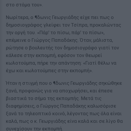
στο στόμα του».
Νωρίτερα, ο ¶δωνις Γεωργιάδης είχε πει πως ο
δημοσιογράφος γλείφει τον Τσίπρα, προκαλώντας
την οργή του. «Πάρ' το πίσω, πάρ' το πίσω»,
επέμεινε ο Γιώργος Παπαδάκης. Όταν, μάλιστα,
ρώτησε ο βουλευτής τον δημοσιογράφο γιατί τον
κάλεσε στην εκπομπή, εφόσον τον θεωρεί
κωλοτούμπα, πήρε την απάντηση: «Γιατί θέλω να
έχω και κωλοτούμπες στην εκπομπή».
Ήταν η στιγμή που ο ¶δωνις Γεωργιάδης σηκώθηκε
ξανά, προφανώς για να αποχωρήσει, και έπεσε
βιαστικά το σήμα της εκπομπής. Μετά τις
διαφημίσεις, ο Γιώργος Παπαδάκης καλωσόρισε
ξανά το τηλεοπτικό κοινό, λέγοντας πως όλα είναι
καλά, πως ο κ. Γεωργιάδης είνα καλά και σε λίγο θα
συνεχίσουν την εκπομπή.