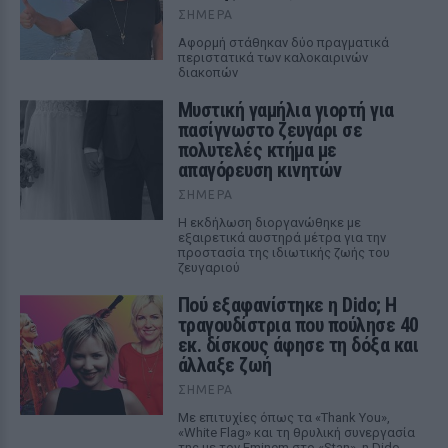
ΣΉΜΕΡΑ
Αφορμή στάθηκαν δύο πραγματικά
περιστατικά των καλοκαιρινών
διακοπών
Μυστική γαμήλια γιορτή για
πασίγνωστο ζευγάρι σε
πολυτελές κτήμα με
απαγόρευση κινητών
ΣΉΜΕΡΑ
Η εκδήλωση διοργανώθηκε με
εξαιρετικά αυστηρά μέτρα για την
προστασία της ιδιωτικής ζωής του
ζευγαριού
Πού εξαφανίστηκε η Dido; Η
τραγουδίστρια που πούλησε 40
εκ. δίσκους άφησε τη δόξα και
άλλαξε ζωή
ΣΉΜΕΡΑ
Με επιτυχίες όπως τα «Thank You»,
«White Flag» και τη θρυλική συνεργασία
της με τον Eminem στο «Stan», η Dido