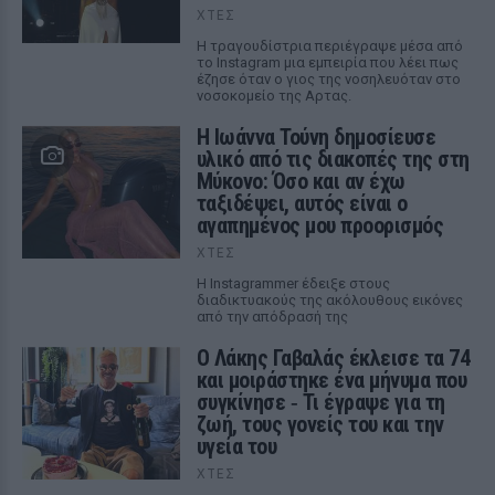
ΧΤΕΣ
Η τραγουδίστρια περιέγραψε μέσα από
το Instagram μια εμπειρία που λέει πως
έζησε όταν ο γιος της νοσηλευόταν στο
νοσοκομείο της Αρτας.
Η Ιωάννα Τούνη δημοσίευσε
υλικό από τις διακοπές της στη
Μύκονο: Όσο και αν έχω
ταξιδέψει, αυτός είναι ο
αγαπημένος μου προορισμός
ΧΤΕΣ
Η Instagrammer έδειξε στους
διαδικτυακούς της ακόλουθους εικόνες
από την απόδρασή της
Ο Λάκης Γαβαλάς έκλεισε τα 74
και μοιράστηκε ένα μήνυμα που
συγκίνησε ‑ Τι έγραψε για τη
ζωή, τους γονείς του και την
υγεία του
ΧΤΕΣ