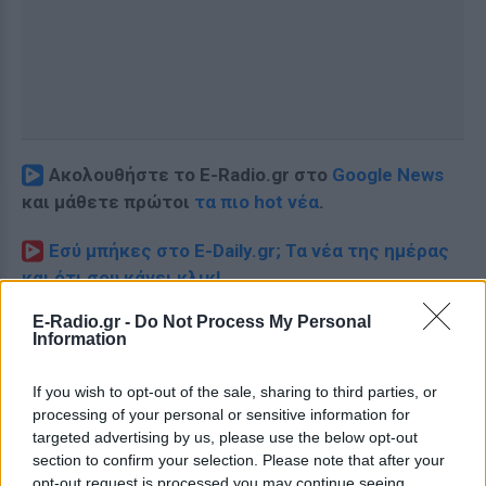
Ακολουθήστε το E-Radio.gr στο
Google News
και μάθετε πρώτοι
τα πιο hot νέα
.
Εσύ μπήκες στο E-Daily.gr; Τα νέα της ημέρας
και ότι σου κάνει κλικ!
E-Radio.gr -
Do Not Process My Personal
Ακολουθήστε το E-Radio.gr και στο Instagram
Information
ΔΙΑΦΗΜΙΣΗ
If you wish to opt-out of the sale, sharing to third parties, or
processing of your personal or sensitive information for
targeted advertising by us, please use the below opt-out
section to confirm your selection. Please note that after your
opt-out request is processed you may continue seeing