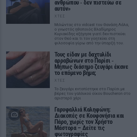
ανθρώπου ‑ δεν πιστεύω σε
αυτόν»
ΧΤΕΣ
Μιλώντας στο vidcast του Θανάση Λάλα,
ο γνωστός ηθοποιός Βλαδίμηρος
Κυριακίδης εξήγησε γιατί δεν πιστεύει
στον Θεό και τι τον γοητεύει στη
φιλοσοφία γύρω από την ύπαρξή του.
Τους είδαν με δαχτυλίδι
αρραβώνων στο Παρίσι ‑
Μήπως διάσημο ζευγάρι έκανε
το επόμενο βήμα;
ΧΤΕΣ
Το ζευγάρι εντοπίστηκε στο Παρίσι με
βέρες του γαλλικού οίκου Boucheron στο
αριστερό χέρι
Γαρυφαλλιά Καληφώνη:
Διακοπές σε Κουφονήσια και
Πάρο, χωρίς τον Χρήστο
Μάστορα – Δείτε τις
φωτογραφίες