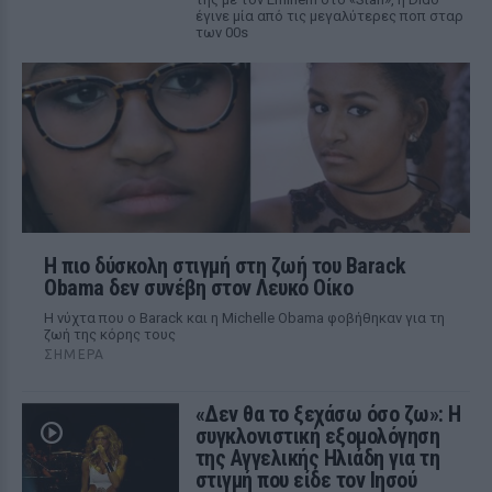
έγινε μία από τις μεγαλύτερες ποπ σταρ
των 00s
Η πιο δύσκολη στιγμή στη ζωή του Barack
Obama δεν συνέβη στον Λευκό Οίκο
Η νύχτα που ο Barack και η Michelle Obama φοβήθηκαν για τη
ζωή της κόρης τους
ΣΉΜΕΡΑ
«Δεν θα το ξεχάσω όσο ζω»: Η
συγκλονιστική εξομολόγηση
της Αγγελικής Ηλιάδη για τη
στιγμή που είδε τον Ιησού