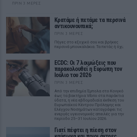
ΠΡΙΝ 3 ΜΈΡΕΣ
Κρατάμε ή πετάμε τα περσινά
αντικουνουπικά;
ΠΡΙΝ 3 ΜΈΡΕΣ
Πήγες στο εξοχικό σου και βρήκες
περσινά μπουκαλάκια. Τα πετάς ή όχι;
ECDC: Οι 7 λοιμώξεις που
παρακολουθεί η Ευρώπη τον
Ιούλιο του 2026
ΠΡΙΝ 3 ΜΈΡΕΣ
Από την επιδημία Έμπολα στο Κονγκό
έως τα βακτήρια Vibrio στα παράκτια
ύδατα, η νέα εβδομαδιαία έκθεση του
Ευρωπαϊκού Κέντρου Πρόληψης και
Ελέγχου Νοσημάτων καταγράφει τις
ενεργές υγειονομικές απειλές για την
περίοδο 25–31 Ιουλίου 2026.
Γιατί πέφτει η πίεση στον
καύσωνα και ποιοι άντρες