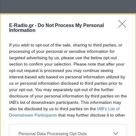
E-Radio.gr -
Do Not Process My Personal
Information
Ινδία
If you wish to opt-out of the sale, sharing to third parties, or
processing of your personal or sensitive information for
Οι Ινδές αγαπούν τη θρησκεία και την παράδοση και
targeted advertising by us, please use the below opt-out
ακόμα και οι μοντέρνες μεταμορφώνονται σε πιο
section to confirm your selection. Please note that after your
παραδοσιακές, φροντίζοντας στοργικά τους άντρες
opt-out request is processed you may continue seeing
τους. Και μπορεί να καλύπτουν τα κορμιά τους με
interest-based ads based on personal information utilized by
us or personal information disclosed to third parties prior to
τεράστια υφάσματα, όμως καταφέρνουν να είναι
your opt-out. You may separately opt-out of the further
σeξι ακόμα και με αυτά.
disclosure of your personal information by third parties on the
IAB’s list of downstream participants. This information may
Βραζιλία
also be disclosed by us to third parties on the
IAB’s List of
Οι γυναίκες εκεί είναι γνωστές για τα εκπληκτικά
Downstream Participants
that may further disclose it to other
τους κορμιά, ενώ είναι ο τόπος με τους
third parties.
περισσότερους μιγάδες, οπότε γι' αυτό και υπάρχει
Personal Data Processing Opt Outs