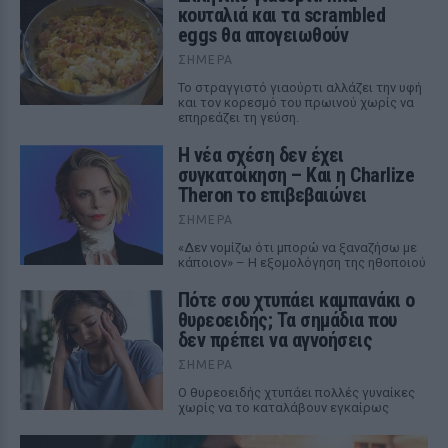
κουταλιά και τα scrambled
eggs θα απογειωθούν
ΣΉΜΕΡΑ
Το στραγγιστό γιαούρτι αλλάζει την υφή
και τον κορεσμό του πρωινού χωρίς να
επηρεάζει τη γεύση.
Η νέα σχέση δεν έχει
συγκατοίκηση – Και η Charlize
Theron το επιβεβαιώνει
ΣΉΜΕΡΑ
«Δεν νομίζω ότι μπορώ να ξαναζήσω με
κάποιον» – Η εξομολόγηση της ηθοποιού
Πότε σου χτυπάει καμπανάκι ο
θυρεοειδής; Τα σημάδια που
δεν πρέπει να αγνοήσεις
ΣΉΜΕΡΑ
Ο θυρεοειδής χτυπάει πολλές γυναίκες
χωρίς να το καταλάβουν εγκαίρως