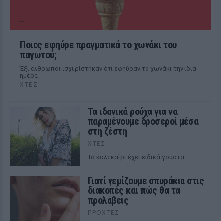
Ποιος εφηύρε πραγματικά το χωνάκι του
παγωτού;
Έξι άνθρωποι ισχυρίστηκαν ότι εφηύραν το χωνάκι την ίδια
ημέρα
ΧΤΕΣ
Τα ιδανικά ρούχα για να
παραμένουμε δροσεροί μέσα
στη ζέστη
ΧΤΕΣ
To καλοκαίρι έχει ειδικά γούστα
Γιατί γεμίζουμε σπυράκια στις
διακοπές και πώς θα τα
προλάβεις
ΠΡΟΧΤΈΣ