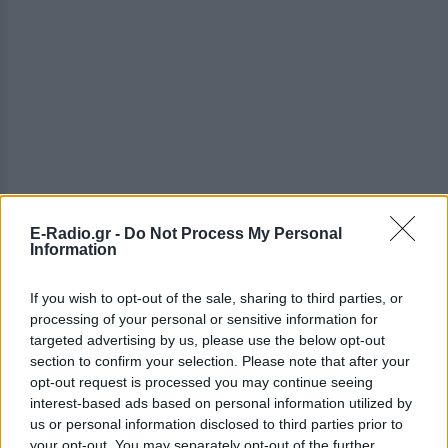
E-Radio.gr -
Do Not Process My Personal
Information
ΔΕΙΤΕ ΕΠΙΣΗΣ
If you wish to opt-out of the sale, sharing to third parties, or
processing of your personal or sensitive information for
ΣΤΗΝ ΙΔΙΑ ΚΑΤΗΓΟΡΙΑ
targeted advertising by us, please use the below opt-out
section to confirm your selection. Please note that after your
Γιατί τα κομπλιμέντα σε
opt-out request is processed you may continue seeing
φέρνουν σε δύσκολη θέση (και
interest-based ads based on personal information utilized by
τι λέει η ψυχολογία)
us or personal information disclosed to third parties prior to
ΠΡΙΝ ΛΊΓΟ
your opt-out. You may separately opt-out of the further