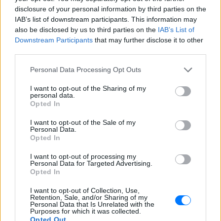
Από πού ξεκινά η αμηχανία όταν σε
disclosure of your personal information by third parties on the
επαινούν
IAB’s list of downstream participants. This information may
also be disclosed by us to third parties on the
IAB’s List of
3 σημάδια πως χρειάζεσαι
Downstream Participants
that may further disclose it to other
βιταμίνη D
third parties.
ΠΡΙΝ ΛΊΓΟ
Το σώμα σου σου στέλνει μηνύματα… το
Personal Data Processing Opt Outs
θέμα είναι αν τα ακούς
I want to opt-out of the Sharing of my
personal data.
Χαμηλός σίδηρος; Τα 4 σημάδια
Opted In
που δεν πρέπει ποτέ να
αγνοήσετε
I want to opt-out of the Sale of my
Personal Data.
ΠΡΙΝ ΛΊΓΟ
Opted In
Τι πρέπει να προσέχετε στον οργανισμό
I want to opt-out of processing my
Personal Data for Targeted Advertising.
Opted In
I want to opt-out of Collection, Use,
Retention, Sale, and/or Sharing of my
Personal Data that Is Unrelated with the
Purposes for which it was collected.
Opted Out