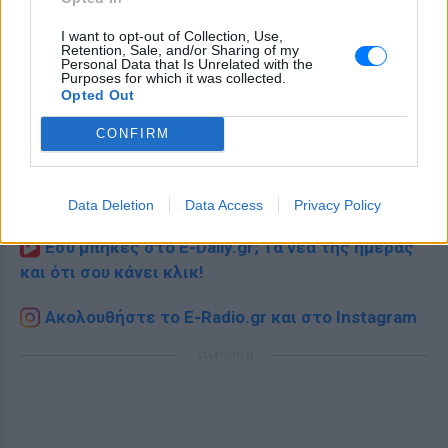
I want to opt-out of Collection, Use,
Retention, Sale, and/or Sharing of my
Personal Data that Is Unrelated with the
Purposes for which it was collected.
Opted Out
CONFIRM
Ακολουθήστε το E-Radio.gr στο
Google News
και μάθετε πρώτοι
τα πιο hot νέα
.
Data Deletion
Data Access
Privacy Policy
Εσύ μπήκες στο E-Daily.gr; Τα νέα της ημέρας
και ότι σου κάνει κλικ!
Ακολουθήστε το E-Radio.gr και στο Instagram
ΔΙΑΦΗΜΙΣΗ