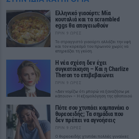
Ελληνικό γιαούρτι: Μία
κουταλιά και τα scrambled
eggs θα απογειωθούν
ΠΡΙΝ 9 ΏΡΕΣ
Το στραγγιστό γιαούρτι αλλάζει την υφή
και τον κορεσμό του πρωινού χωρίς να
επηρεάζει τη γεύση.
Η νέα σχέση δεν έχει
συγκατοίκηση – Και η Charlize
Theron το επιβεβαιώνει
ΠΡΙΝ 9 ΏΡΕΣ
«Δεν νομίζω ότι μπορώ να ξαναζήσω με
κάποιον» – Η εξομολόγηση της ηθοποιού
Πότε σου χτυπάει καμπανάκι ο
θυρεοειδής; Τα σημάδια που
δεν πρέπει να αγνοήσεις
ΠΡΙΝ 9 ΏΡΕΣ
Ο θυρεοειδής χτυπάει πολλές γυναίκες