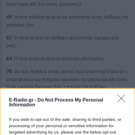
νωρίτερα απ' ότι στις γυναίκες).
49
: Η πιο πιθανή ηλικία να απατήσει ένας άνδρας τη
γυναίκα του.
53
: Η ηλικία που οι άνδρες φαίνονται ώριμοι και
σeξι.
64
: Η πιο πιθανή ηλικία συνταξιοδότησης.
70
: Αν και πολλοί είναι αυτοί που υποστηρίζουν ότι
στην ηλικία αυτή έχουν κλείσει τη σeξουαλική τους
ζωή, μελέτη δείχνει ότι 7 στους 10 άνδρες
εξακολουθούν να είναι σeξουαλικά ενεργοί.
E-Radio.gr -
Do Not Process My Personal
Information
78
: Με το προσδόκιμο όριο ζωής να ανεβαίνει
συνεχώς, οι περισσότεροι άνδρες θα φτάσουν και
If you wish to opt-out of the sale, sharing to third parties, or
θα περάσουν αυτήν την ηλικία.
processing of your personal or sensitive information for
targeted advertising by us, please use the below opt-out