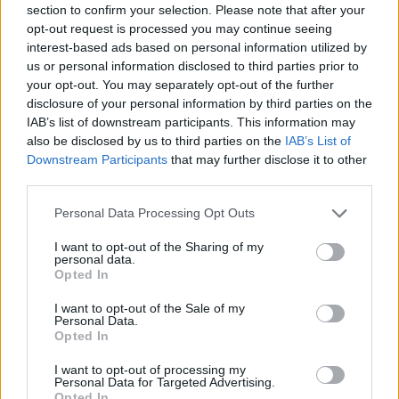
90
: Και όμως, το 80% των ανδρών σε πρόσφατη
section to confirm your selection. Please note that after your
μελέτη δήλωσε ικανοποιημένο από τη σeξουαλική
opt-out request is processed you may continue seeing
interest-based ads based on personal information utilized by
του ζωή στη δέκατη δεκαετία της ζωής του.
us or personal information disclosed to third parties prior to
your opt-out. You may separately opt-out of the further
[ΠΗΓΗ]
disclosure of your personal information by third parties on the
IAB’s list of downstream participants. This information may
also be disclosed by us to third parties on the
IAB’s List of
ΔΙΑΦΗΜΙΣΗ
Downstream Participants
that may further disclose it to other
third parties.
Personal Data Processing Opt Outs
I want to opt-out of the Sharing of my
personal data.
Opted In
I want to opt-out of the Sale of my
Personal Data.
Opted In
I want to opt-out of processing my
Personal Data for Targeted Advertising.
Opted In