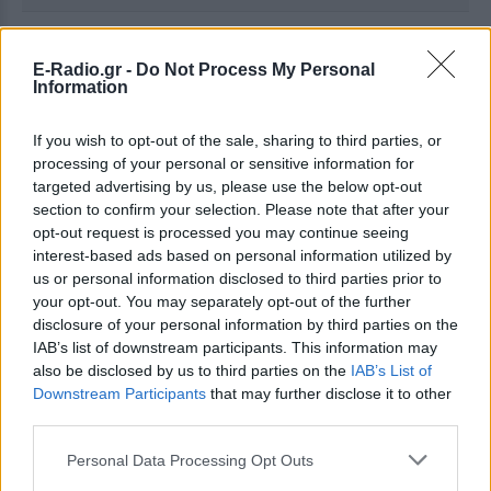
Ακολουθήστε το E-Radio.gr στο
Google News
E-Radio.gr -
Do Not Process My Personal
και μάθετε πρώτοι
τα πιο hot νέα
.
Information
Για ακόμη περισσότερα
νέα
, μπείτε στην
ροή
If you wish to opt-out of the sale, sharing to third parties, or
ειδήσεων
του E-Daily.gr
processing of your personal or sensitive information for
targeted advertising by us, please use the below opt-out
Ακολουθήστε το E-Radio.gr και στο Instagram
section to confirm your selection. Please note that after your
opt-out request is processed you may continue seeing
ΔΙΑΦΗΜΙΣΗ
interest-based ads based on personal information utilized by
us or personal information disclosed to third parties prior to
your opt-out. You may separately opt-out of the further
disclosure of your personal information by third parties on the
IAB’s list of downstream participants. This information may
also be disclosed by us to third parties on the
IAB’s List of
Downstream Participants
that may further disclose it to other
third parties.
Personal Data Processing Opt Outs