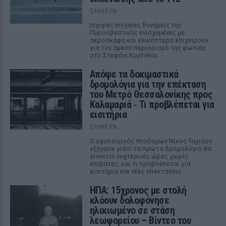
ΣΉΜΕΡΑ
Ισχυρές επίγειες δυνάμεις της
Πυροσβεστικής ενισχυμένες με
αεροσκάφη και ελικόπτερα επιχειρούν
για τον άμεσο περιορισμό της φωτιάς
στο Στεφάνι Κορίνθου.
Απόψε τα δοκιμαστικά
δρομολόγια για την επέκταση
του Μετρό Θεσσαλονίκης προς
Καλαμαριά ‑ Τι προβλέπεται για
εισιτήρια
ΣΉΜΕΡΑ
Ο υφυπουργός Υποδομών Νίκος Ταχιάος
εξήγησε γιατί τα πρώτα δρομολόγια θα
γίνονται νυχτερινές ώρες χωρίς
επιβάτες, και τι προβλέπεται για
εισιτήρια και νέες επεκτάσεις.
ΗΠΑ: 15χρονος με στολή
κλόουν δολοφόνησε
ηλικιωμένο σε στάση
λεωφορείου – Βίντεο του