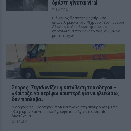
δράστη γίνεται viral
ΣΉΜΕΡΑ
Ο έφηβος δράστης μαχαίρωσε
επανειλημμένα τον 78χρονο Τζον Γουέσλι
Αλεν σε στάση λεωφορείου, με
αποτέλεσμα τον θάνατό του, σύμφωνα
με τις αρχές
Σέρρες: Συγκλονίζει η κατάθεση του οδηγού –
«Κοίταξα να στρίψω αριστερά για να γλιτώσω,
δεν πρόλαβα»
Ο οδηγός του φορτηγού που ενεπλάκη στη σύγκρουση με το
ΙΧ μητέρας και γιου περιέγραψε πώς έγινε το μοιραίο
δυστύχημα.
ΣΉΜΕΡΑ