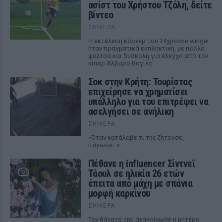
ασίστ του Χρήστου Τζόλη, δείτε
βίντεο
ΣΉΜΕΡΑ
Η εκτέλεση κόρνερ του 24χρονου winger
ήταν πραγματικά εκπληκτική, με πολλά
φάλτσα και δύσκολη για έλεγχο από τον
κίπερ Αλβαρο Βαγιές
Σοκ στην Κρήτη: Τουρίστας
επιχείρησε να χρηματίσει
υπάλληλο για του επιτρέψει να
ασελγήσει σε ανήλικη
ΣΉΜΕΡΑ
«Όταν κατάλαβε τι της ζητούσε,
πάγωσε...»
Πέθανε η influencer Σίντνεϊ
Τάουλ σε ηλικία 26 ετών
έπειτα από μάχη με σπάνια
μορφή καρκίνου
ΣΉΜΕΡΑ
Τον θάνατο της ανακοίνωσε η μητέρα