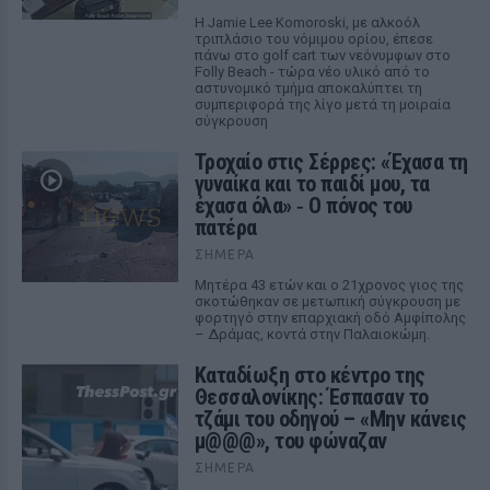
Η Jamie Lee Komoroski, με αλκοόλ
τριπλάσιο του νόμιμου ορίου, έπεσε
πάνω στο golf cart των νεόνυμφων στο
Folly Beach - τώρα νέο υλικό από το
αστυνομικό τμήμα αποκαλύπτει τη
συμπεριφορά της λίγο μετά τη μοιραία
σύγκρουση
Τροχαίο στις Σέρρες: «Έχασα τη
γυναίκα και το παιδί μου, τα
έχασα όλα» ‑ Ο πόνος του
πατέρα
ΣΉΜΕΡΑ
Μητέρα 43 ετών και ο 21χρονος γιος της
σκοτώθηκαν σε μετωπική σύγκρουση με
φορτηγό στην επαρχιακή οδό Αμφίπολης
– Δράμας, κοντά στην Παλαιοκώμη.
Καταδίωξη στο κέντρο της
Θεσσαλονίκης: Έσπασαν το
τζάμι του οδηγού – «Μην κάνεις
μ@@@», του φώναζαν
ΣΉΜΕΡΑ