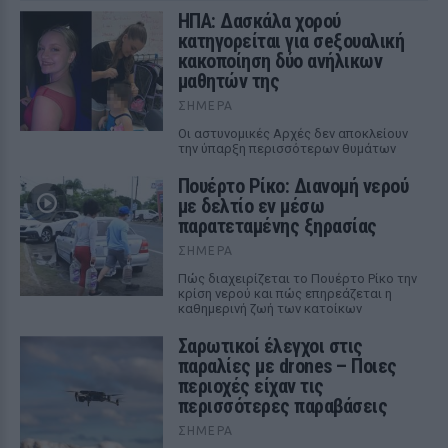
ΗΠΑ: Δασκάλα χορού
κατηγορείται για σeξουαλική
κακοποίηση δύο ανήλικων
μαθητών της
ΣΉΜΕΡΑ
Οι αστυνομικές Αρχές δεν αποκλείουν
την ύπαρξη περισσότερων θυμάτων
Πουέρτο Ρίκο: Διανομή νερού
με δελτίο εν μέσω
παρατεταμένης ξηρασίας
ΣΉΜΕΡΑ
Πώς διαχειρίζεται το Πουέρτο Ρίκο την
κρίση νερού και πώς επηρεάζεται η
καθημερινή ζωή των κατοίκων
Σαρωτικοί έλεγχοι στις
παραλίες με drones – Ποιες
περιοχές είχαν τις
περισσότερες παραβάσεις
ΣΉΜΕΡΑ