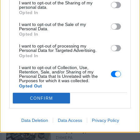
I want to opt-out of the Sharing of my
personal data.
Opted In
I want to opt-out of the Sale of my
Personal Data.
Opted In
I want to opt-out of processing my
Personal Data for Targeted Advertising.
Opted In
I want to opt-out of Collection, Use,
Retention, Sale, and/or Sharing of my
Personal Data that Is Unrelated with the
ΔΕΙΤΕ ΕΠΙΣΗΣ
Purposes for which it was collected.
Opted Out
ΣΤΗΝ ΙΔΙΑ ΚΑΤΗΓΟΡΙΑ
CONFIRM
«Θέλω τον μπαμπά μου»: Το
βίντεο της μεθυσμένης οδηγού
Data Deletion
Data Access
Privacy Policy
που σκότωσε νύφη ώρες μετά
τον γάμο της
ΣΉΜΕΡΑ