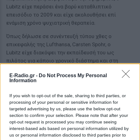
Lubitz είχε περάσει ένα βαρύ καταθλιπτικό
επεισόδιο το 2009 και είχε ακολουθήσει επί
ενάμιση χρόνο ψυχιατρική θεραπεία.
Όπως δήλωσε σε συνέντευξή τύπου χθες ο
επικεφαλής της Lufthansa, Carsten Spohr, ο
Lubitz είχε διακόψει την εκπαίδευσή του ως
πιλότος για κάποιο χρονικό διάστημα και στη
συνέχεια την επανέλαβε και την ολοκλήρωσε
E-Radio.gr -
Do Not Process My Personal
κανονικά, πριν αρχίσει να πετάει το 2013. Ο Spohr
Information
δεν αναφέρθηκε στους λόγους της διακοπής,
επικαλούμενος το ιατρικό απόρρητο, ωστόσο, όπως
If you wish to opt-out of the sale, sharing to third parties, or
υποστηρίζει η Bild, κατά το χρονικό διάστημα που ο
processing of your personal or sensitive information for
Γερμανός συγκυβερνήτης είχε διακόψει την
targeted advertising by us, please use the below opt-out
section to confirm your selection. Please note that after your
εκπαίδευσή του, έπασχε από κατάθλιψη. Κατά τη
opt-out request is processed you may continue seeing
διάρκεια της εκπαίδευσής του, μάλιστα, στο
interest-based ads based on personal information utilized by
Lufhansa Flight School στο Phoenix της Αριζόνα των
us or personal information disclosed to third parties prior to