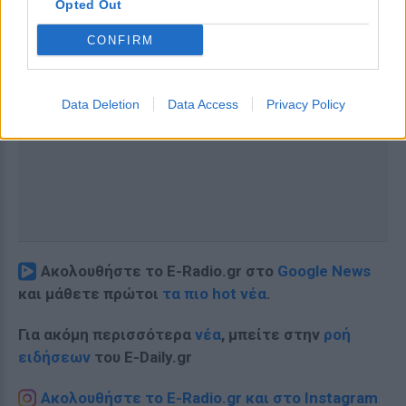
Opted Out
CONFIRM
Data Deletion
Data Access
Privacy Policy
Ακολουθήστε το E-Radio.gr στο
Google News
και μάθετε πρώτοι
τα πιο hot νέα
.
Για ακόμη περισσότερα
νέα
, μπείτε στην
ροή
ειδήσεων
του E-Daily.gr
Ακολουθήστε το E-Radio.gr και στο Instagram