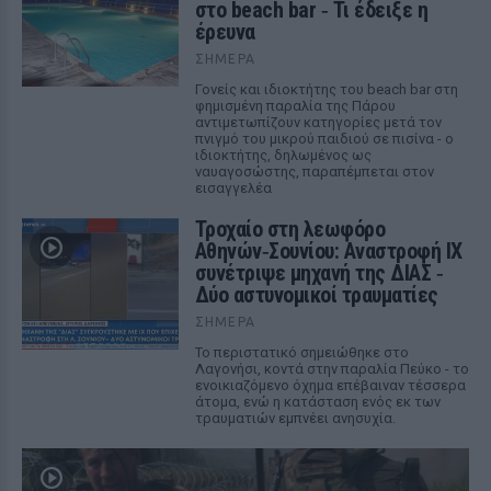
στο beach bar ‑ Τι έδειξε η
έρευνα
ΣΉΜΕΡΑ
Γονείς και ιδιοκτήτης του beach bar στη
φημισμένη παραλία της Πάρου
αντιμετωπίζουν κατηγορίες μετά τον
πνιγμό του μικρού παιδιού σε πισίνα - ο
ιδιοκτήτης, δηλωμένος ως
ναυαγοσώστης, παραπέμπεται στον
εισαγγελέα
Τροχαίο στη λεωφόρο
Αθηνών‑Σουνίου: Αναστροφή ΙΧ
συνέτριψε μηχανή της ΔΙΑΣ ‑
Δύο αστυνομικοί τραυματίες
ΣΉΜΕΡΑ
Το περιστατικό σημειώθηκε στο
Λαγονήσι, κοντά στην παραλία Πεύκο - το
ενοικιαζόμενο όχημα επέβαιναν τέσσερα
άτομα, ενώ η κατάσταση ενός εκ των
τραυματιών εμπνέει ανησυχία.