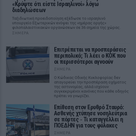
«Κρύψτε ότι είστε Ισραηλινοί» λόγω
διαδηλώσεων
Ταξιδιωτική προειδοποίηση εξέδωσε το ισραηλινό
υπουργείο Εξωτερικών ενόψει της «ημέρας οργής»
φιλοπαλαιστινιακών οργανώσεων σε 36 σημεία της χώρας.
ΣΉΜΕΡΑ
Επιτρέπεται να προσπεράσεις
περιπολικό; Τι λέει ο ΚΟΚ που
οι περισσότεροι αγνοούν
ΣΉΜΕΡΑ
Ο Κώδικας Οδικής Κυκλοφορίας δεν
απαγορεύει την προσπέραση οχήματος
της αστυνομίας, αλλά ισχύουν
συγκεκριμένοι κανόνες που κάθε οδηγός
πρέπει να γνωρίζει.
Επίθεση στον Ερυθρό Σταυρό:
Ασθενής χτύπησε νοσηλεύτρια
σε πόρτες ‑ Τι καταγγέλλει η
ΠΟΕΔΗΝ για τους φύλακες
ΣΉΜΕΡΑ