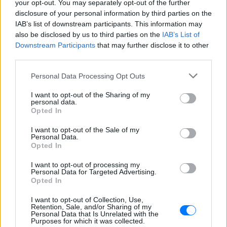
ΗΠΑ, είχε κριθεί κατά διαστήματα «ακατάλληλος
your opt-out. You may separately opt-out of the further
disclosure of your personal information by third parties on the
για πτήση».
IAB’s list of downstream participants. This information may
also be disclosed by us to third parties on the
IAB’s List of
Σε κατάθλιψη αποδίδουν τη διακοπή και κύκλοι της
Downstream Participants
that may further disclose it to other
Lufthansa τους οποίους επικαλείται το Spiegel.
third parties.
Γιατροί της γερμανικής αεροπορικής εταιρείας
Personal Data Processing Opt Outs
ωστόσο χαρακτήρισαν τον Lubitz αργότερα ως «fit
to fly».
I want to opt-out of the Sharing of my
personal data.
Opted In
[ΠΗΓΗ]
I want to opt-out of the Sale of my
Personal Data.
Opted In
ΔΙΑΦΗΜΙΣΗ
I want to opt-out of processing my
Personal Data for Targeted Advertising.
Opted In
I want to opt-out of Collection, Use,
Retention, Sale, and/or Sharing of my
Personal Data that Is Unrelated with the
Purposes for which it was collected.