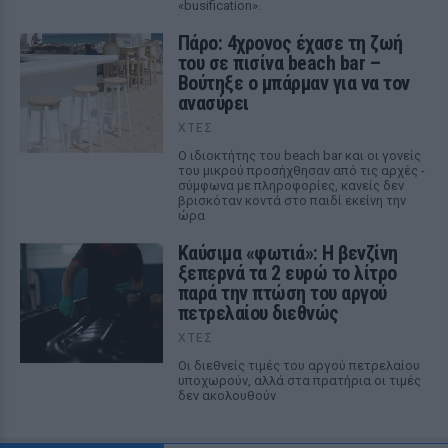
«busification».
Πάρο: 4χρονος έχασε τη ζωή
του σε πισίνα beach bar –
Βούτηξε ο μπάρμαν για να τον
ανασύρει
ΧΤΕΣ
Ο ιδιοκτήτης του beach bar και οι γονείς
του μικρού προσήχθησαν από τις αρχές -
σύμφωνα με πληροφορίες, κανείς δεν
βρισκόταν κοντά στο παιδί εκείνη την
ώρα
Καύσιμα «φωτιά»: Η βενζίνη
ξεπερνά τα 2 ευρώ το λίτρο
παρά την πτώση του αργού
πετρελαίου διεθνώς
ΧΤΕΣ
Οι διεθνείς τιμές του αργού πετρελαίου
υποχωρούν, αλλά στα πρατήρια οι τιμές
δεν ακολουθούν