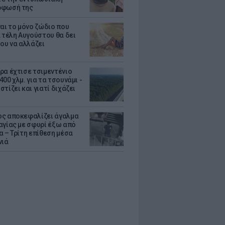
ρφωσή της
ναι το μόνο ζώδιο που
α τέλη Αυγούστου θα δει
του να αλλάζει
ρα έχτισε τσιμεντένιο
00 χλμ. για τα τσουνάμι -
τίζει και γιατί διχάζει
ς αποκεφαλίζει άγαλμα
αγίας με σφυρί έξω από
α – Τρίτη επίθεση μέσα
νιά