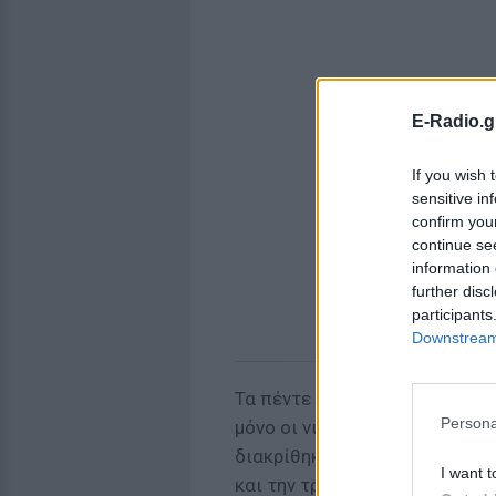
E-Radio.g
If you wish 
sensitive in
confirm you
continue se
information 
further disc
participants
Downstream 
Τα πέντε χρόνια του διαγωνισ
Persona
μόνο οι νικήτριες ομάδες αλλ
διακρίθηκαν, εξακολουθούν να
I want t
και την τρίτη τους παραγωγή.