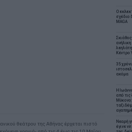
Ο εκλεκ
σχέδιο 
MAGA
Σκιάθος:
ανήλικη 
λεηλάτη
Κέντρο 
35 χρόν
ιστοσελ
ακόμα
Η Ιωάνν
από τις
Μύκονο:
ταξιδέψε
αγαπημέ
Νεαρή γ
εανικού θεάτρου της Αθήνας έρχεται πιστό
έγινε vi
εχόμενη χρονιά- από τις 4 έως τις 10 Μαΐου
της, δε