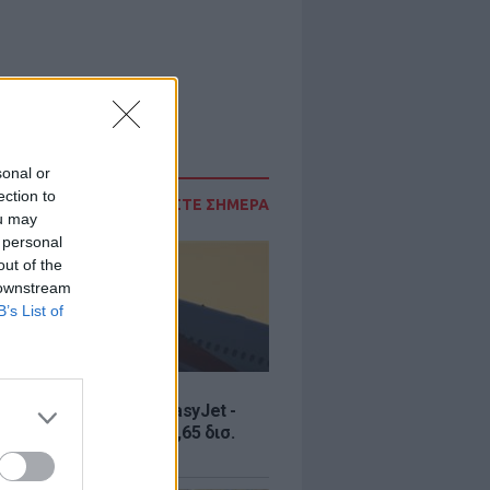
sonal or
ection to
ΔΙΑΒΑΣΤΕ ΣΗΜΕΡΑ
ou may
 personal
out of the
 downstream
B’s List of
Σ
ία εξαγοράς για την EasyJet -
ερικανική Appolo για 6,65 δισ.