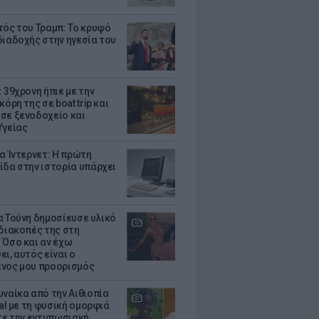
τός του Τραμπ: Το κρυφό
διαδοχής στην ηγεσία του
 39χρονη ήπιε με την
κόρη της σε boat trip και
σε ξενοδοχείο και
Υγείας
ια Ίντερνετ: Η πρώτη
ίδα στην ιστορία υπάρχει
α Τούνη δημοσίευσε υλικό
 διακοπές της στη
 Όσο και αν έχω
ι, αυτός είναι ο
νος μου προορισμός
υναίκα από την Αιθιοπία
ral με τη φυσική ομορφιά
ίτε την εντυπωσιακή