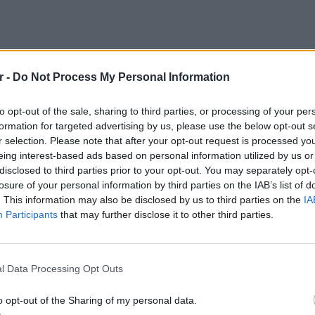
r -
Do Not Process My Personal Information
to opt-out of the sale, sharing to third parties, or processing of your per
formation for targeted advertising by us, please use the below opt-out s
r selection. Please note that after your opt-out request is processed y
eing interest-based ads based on personal information utilized by us or
disclosed to third parties prior to your opt-out. You may separately opt-
losure of your personal information by third parties on the IAB’s list of
. This information may also be disclosed by us to third parties on the
IA
Participants
that may further disclose it to other third parties.
ΕΙΔΗΣΕΙ
μού έχουν διεξαχθεί με επιτυχία καθώς όχι
Συμφων
l Data Processing Opt Outs
ά και πολλές από αυτές που έλαβαν μέρος και
Στην αμ
 εξελίσσονται, κάνοντας πλέον τη δεύτερη ή
ευρώ
o opt-out of the Sharing of my personal data.
 Τα πιο χαρακτηριστικά παραδείγματα είναι η