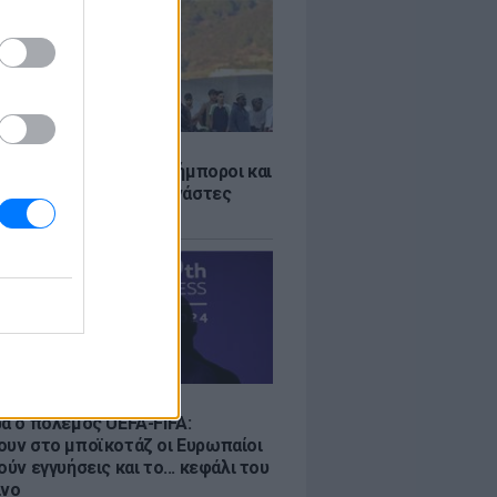
Σ
 «Οι κάτοικοι είναι ανήμποροι και
ι αγωνία» - 5.000 μετανάστες
νουν στην περιοχή
Σ
ρα ο πόλεμος UEFA-FIFA:
ουν στο μποϊκοτάζ οι Ευρωπαίοι
ούν εγγυήσεις και το... κεφάλι του
ίνο