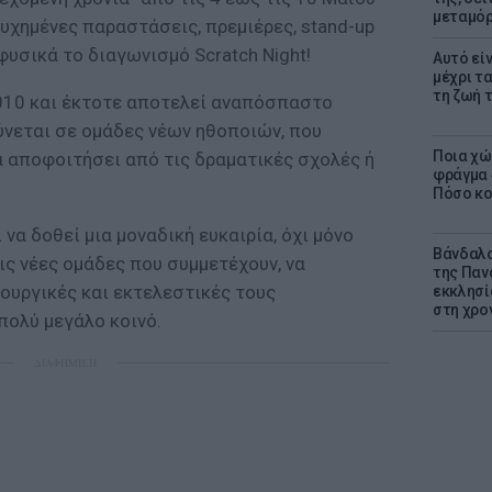
μεταμό
τυχημένες παραστάσεις, πρεμιέρες, stand-up
φυσικά το διαγωνισμό Scratch Night!
Αυτό εί
μέχρι τ
τη ζωή 
010 και έκτοτε αποτελεί αναπόσπαστο
ύνεται σε ομάδες νέων ηθοποιών, που
Ποια χώ
 αποφοιτήσει από τις δραματικές σχολές ή
φράγμα 4
Πόσο κοσ
να δοθεί μια μοναδική ευκαιρία, όχι μόνο
Βάνδαλο
τις νέες ομάδες που συμμετέχουν, να
της Παν
ουργικές και εκτελεστικές τους
εκκλησί
στη χρο
πολύ μεγάλο κοινό.
ΔΙΑΦΗΜΙΣΗ