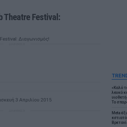
 Theatre Festival: 
ΔΙΑΦΗΜΙΣΗ
TREN
«Καλό τα
λευκό κ
υιοθετή
σκευή 3 Απριλίου 2015
Το σπαρ
ΔΙΑΦΗΜΙΣΗ
Meta έξυ
εστιατό
Βρετανί