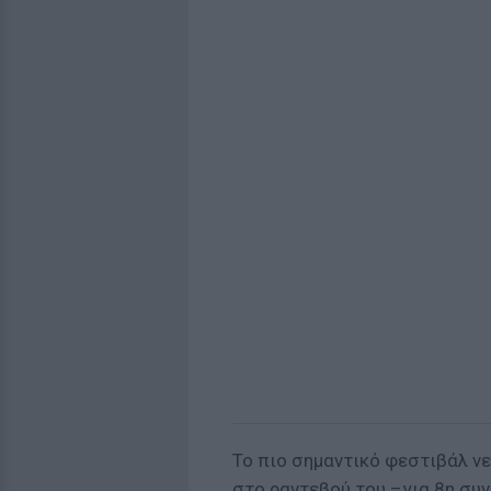
Το πιο σημαντικό φεστιβάλ ν
στο ραντεβού του –για 8η συν