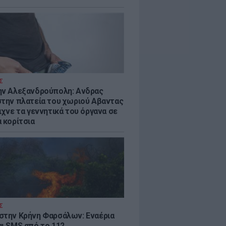
Σ
ην Αλεξανδρούπολη: Ανδρας
στην πλατεία του χωριού Αβαντας
ιχνε τα γεννητικά του όργανα σε
 κορίτσια
Σ
στην Κρήνη Φαρσάλων: Εναέρια
αι SMS από το 112