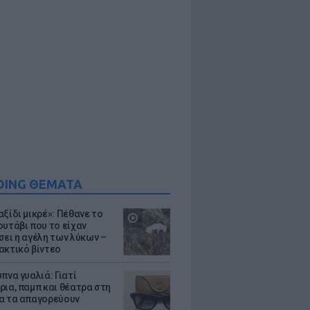
DING ΘΕΜΑΤΑ
ξίδι μικρέ»: Πέθανε το
ουτάβι που το είχαν
σει η αγέλη των λύκων –
ακτικό βίντεο
πνα γυαλιά: Γιατί
ρια, παμπ και θέατρα στη
α τα απαγορεύουν