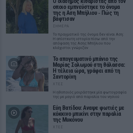
Ο διάσημος κιθαρίστας απο τον
οποιο εμπνεύστηκε το όνομα
της η Αση Μπήλιου ‑ Πώς τη
βάφτισαν
ΣΉΜΕΡΑ
Το πραγματικό της όνομα δεν είναι Αση:
Η απίστευτη ιστορία πίσω από την
απόφαση της Ασης Μπήλιου που
ελάχιστοι γνώριζαν
Το απογευματινό μπάνιο της
Μαρίας Σολωμού στη θάλασσα:
Η τέλεια ώρα, γράφει από τη
Σαντορίνη
ΧΤΕΣ
Η ηθοποιός μοιράστηκε μία φωτογραφία
της με μαγιό από παραλία του νησιού
Εύη Βατίδου: Αναψε φωτιές με
κόκκινο μπικίνι στην παραλία
της Μυκόνου
ΧΤΕΣ