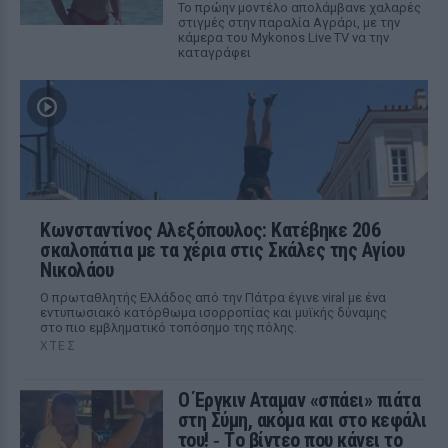
Το πρώην μοντέλο απολάμβανε χαλαρές
στιγμές στην παραλία Αγράρι, με την
κάμερα του Mykonos Live TV να την
καταγράφει
Κωνσταντίνος Αλεξόπουλος: Κατέβηκε 206
σκαλοπάτια με τα χέρια στις Σκάλες της Αγίου
Νικολάου
Ο πρωταθλητής Ελλάδος από την Πάτρα έγινε viral με ένα
εντυπωσιακό κατόρθωμα ισορροπίας και μυϊκής δύναμης
στο πιο εμβληματικό τοπόσημο της πόλης.
ΧΤΕΣ
Ο Έργκιν Αταμαν «σπάει» πιάτα
στη Σύμη, ακόμα και στο κεφάλι
του! ‑ Tο βίντεο που κάνει το