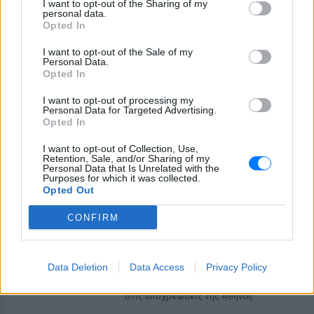
I want to opt-out of the Sharing of my
personal data.
Opted In
ΣΤΗΝ ΙΔΙΑ ΚΑΤΗΓΟΡΙΑ
I want to opt-out of the Sale of my
Personal Data.
Γαρυφαλλιά Καληφώνη:
Opted In
Διακοπές σε Κουφονήσια και
Πάρο, χωρίς τον Χρήστο
I want to opt-out of processing my
Μάστορα – Δείτε τις
Personal Data for Targeted Advertising.
φωτογραφίες
Opted In
ΣΉΜΕΡΑ
I want to opt-out of Collection, Use,
Retention, Sale, and/or Sharing of my
Στις εικόνες που ανέβασε ποζάρει με το
Personal Data that Is Unrelated with the
μαγιό της στα υπέροχα νερά της Πάρου
Purposes for which it was collected.
Opted Out
Γιώργος Λιάγκας και Μαρία
Αντωνά: Καλοκαιρινές
CONFIRM
διακοπές στη Μύκονο με φόντο
το Αιγαίο
ΣΉΜΕΡΑ
Data Deletion
Data Access
Privacy Policy
Το ζευγάρι απολαμβάνει τις
καλοκαιρινές στιγμές πριν επιστρέψει
στις υποχρεώσεις της Αθήνας