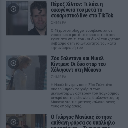
Πέρεζ Χίλτον: Τι λέει η
οικογένειά του μετά το
σοκαριστικό live στο TikTok
ΣΉΜΕΡΑ
Ο 48χρονος blogger νοσηλεύεται σε
νοσοκομείο μετά το περιστατικό που
έγινε στο σπίτι του - οι δικοί του ζητούν
σεβασμό στην ιδιωτικότητά του κατά
την ανάρρωσή του
Ζόε Σαλντάνα και Νικόλ
Κίντμαν: Οι δύο σταρ του
Χόλιγουντ στη Μύκονο
ΣΉΜΕΡΑ
Η Νικόλ Κίντμαν και η Ζόε Σαλντάνα
ακολούθησαν τα χνάρια των
μεγαλύτερων αστέρων του παγκόσμιου
σινεμά και της showbiz, διαλέγοντας τη
Μύκονο για τις φετινές καλοκαιρινές
τους αποδράσεις.
Ο Γιώργος Μανίκας έστησε
απίθανη φάρσα σε υπάλληλο