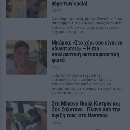
γύρο των social
ΧΤΕΣ
Ο πρώην προπονητής του Παναθηναϊκού
απολαμβάνει τις καλοκαιρινές διακοπές
του στο ελληνικό νησί με έναν εντελώς
ξεχωριστό τρόπο.
Μπάρκα: «Στο χέρι σου είναι να
αδυνατίσεις» – Η πιο
απολαυστική αυτοσαρκαστική
φωτό
ΧΤΕΣ
Η Δανάη Μπάρκα έχει δείξει
επανειλημμένα πως δεν φοβάται να
τσαλακώσει την εικόνα της και να
αντιμετωπίζει με χιούμορ τα σχόλια που
γίνονται για εκείνη.
Στη Μύκονο Νικόλ Κίντμαν και
Ζόε Σαλντάνα ‑ Πλάνα από την
άφιξή τους στο Nammos
ΧΤΕΣ