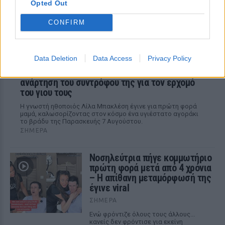
Opted Out
CONFIRM
Data Deletion
Data Access
Privacy Policy
Γέννησε η Λίλα Μπακλέση: Η απροσδόκητη
ανάρτηση του συντρόφου της για τον ερχομό
του γιου τους
Η γνωστή ηθοποιός Λίλα Μπακλέση έγινε για πρώτη φορά
μαμά, καλωσορίζοντας στον κόσμο ένα υγιέστατο αγοράκι
το βράδυ της Παρασκευής 7 Αυγούστου.
ΣΉΜΕΡΑ
Νοσηλεύτρια πήγε κομμωτήριο
πρώτη φορά μετά από 4 χρόνια
– Η απίθανη μεταμόρφωσή της
έγινε viral
ΣΉΜΕΡΑ
Ενώ φρόντιζε όλους τους άλλους...
κανείς δεν φρόντισε για εκείνη