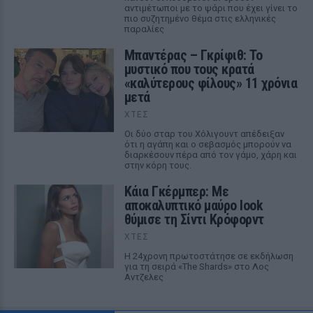
αντιμέτωποι με το ψάρι που έχει γίνει το
πιο συζητημένο θέμα στις ελληνικές
παραλίες
Μπαντέρας – Γκρίφιθ: Το
μυστικό που τους κρατά
«καλύτερους φίλους» 11 χρόνια
μετά
ΧΤΕΣ
Οι δύο σταρ του Χόλιγουντ απέδειξαν
ότι η αγάπη και ο σεβασμός μπορούν να
διαρκέσουν πέρα από τον γάμο, χάρη και
στην κόρη τους.
Κάια Γκέρμπερ: Με
αποκαλυπτικό μαύρο look
θύμισε τη Σίντι Κρόφορντ
ΧΤΕΣ
Η 24χρονη πρωτοστάτησε σε εκδήλωση
για τη σειρά «The Shards» στο Λος
Αντζελες