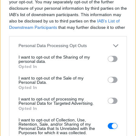
your opt-out. You may separately opt-out of the further
καταλληλότητα του νερού, με σχόλια
disclosure of your personal information by third parties on the
όπως «τα πόδια του δεν ήταν μέσα σε
αυτό;»
IAB’s list of downstream participants. This information may
also be disclosed by us to third parties on the
IAB’s List of
22 χρόνια από τον θάνατο του
Downstream Participants
that may further disclose it to other
Δημήτρη Παπαμιχαήλ: Η
third parties.
ανάρτηση της Φίνος Φιλμ για
το «γοητευτικό λεβεντόπαιδο
Personal Data Processing Opt Outs
του ελληνικού σινεμά»
I want to opt-out of the Sharing of my
ΣΉΜΕΡΑ
personal data.
Τον θυμόμαστε ως σπουδαίο ηθοποιό και
Opted In
καλλιτέχνη που αποτέλεσε, μαζί με την
Αλίκη, αναπόσπαστο κομμάτι της
I want to opt-out of the Sale of my
μεγάλης οικογένειας της Φίνος Φιλμ,
Personal Data.
αναφέρεται χαρακτηριστικά
Opted In
Μαρίνα Βερνίκου: Πόζαρε με
I want to opt-out of processing my
λαγοκέφαλο στο χέρι
Personal Data for Targeted Advertising.
Opted In
ΣΉΜΕΡΑ
Η Μαρίνα Βερνίκου εξηγεί πώς να
I want to opt-out of Collection, Use,
αντιδρούμε όταν συναντάμε λαγοκέφαλο
Retention, Sale, and/or Sharing of my
στη θάλασσα
Personal Data that Is Unrelated with the
Purposes for which it was collected.