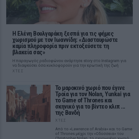
Η Ελένη Βουλγαράκη ξεσπά για τις φήμες
χωρισμού με τον Ιωαννίδη: «Διασταυρώστε
καμία πληροφορία πριν εκτοξεύσετε τη
βλακεία σας»
Η παραγωγός ραδιοφώνου ανάρτησε story στο Instagram για
να διαψεύσει όσα κυκλοφορούν για την ερωτική της ζωή
ΧΤΕΣ
Το μαροκινό χωριό που έγινε
Τροία για τον Nolan, Yunkai για
το Game of Thrones και
σκηνικό για το βίντεο κλιπ ...
της Βανδή
ΧΤΕΣ
Από το «Lawrence of Arabia» και το Game
of Thrones μέχρι την «Οδύσσεια» του
Christopher Nolan, το οχυρωμένο χωριό