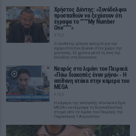
Χρήστος Δάντης: «Συνάδελφοι
προσπαθούν να ξεχάσουν ότι
έγραψα το """"My Number
One""""»
ΧΤΕΣ
Ο συνθέτης μίλησε ανοιχτά για την
αχαριστία που βιώνει στον χώρο της
μουσικής, 22 χρόνια μετά τη νίκη της
Ελλάδας στη Eurovision.
Νεαρός στο λιμάνι του Πειραιά:
«Πάω διακοπές έναν μήνα» ‑ Η
απίθανη ατάκα στην κάμερα του
MEGA
ΧΤΕΣ
Η κάμερα της εκπομπής «Κοινωνία Ώρα
MEGA» κατέγραψε τη διασκεδαστική
στιγμή από το λιμάνι του Πειραιά, την
Παρασκευή 7 Αυγούστου.