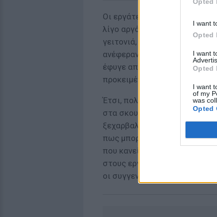
Opted 
Οι εργάτες ειδοποίησαν τους
I want t
λίγο αργότερα άρχισε να ξετυ
Opted 
γειτονιά, που έγινε γνωστό τ
I want 
ανέφεραν πως πριν από ενάμισ
Advertis
έφυγε από τη ζωή είχαν έρθει
Opted 
προκειμένου να παραδοθεί στο
I want t
of my P
Έτσι, πολλά από τα υπάρχοντά
was col
Opted 
στα σκουπίδια, ενώ κάποια άλ
ξεχαρβαλωμένη βαλίτσα, γεμάτ
πως μπορεί να κρύβει θησαυρ
που κανείς δεν ξέρει πλέον τ
στους εργάτες που τα βρήκαν, 
οι συγγενείς που τα πέταξαν;