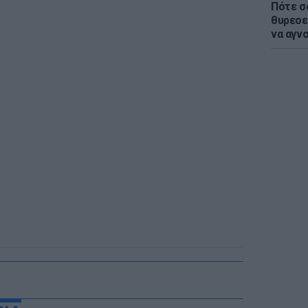
Πότε σ
θυρεοε
να αγν