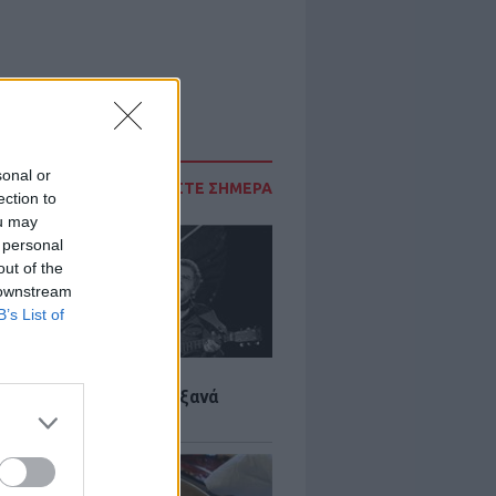
sonal or
ΔΙΑΒΑΣΤΕ ΣΗΜΕΡΑ
ection to
ou may
 personal
out of the
 downstream
B’s List of
LTURE
it wonders που έγιναν ξανά
οι από… ατύχημα