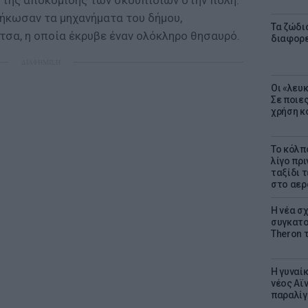
 της αποκομιδής των σκουπιδιών στην πόλη.
ήκωσαν τα μηχανήματα του δήμου,
Τα ζώδια
τσα, η οποία έκρυβε έναν ολόκληρο θησαυρό.
διαφορ
ΔΙΑΦΗΜΙΣΗ
Οι «λευ
Σε ποιε
χρήση κ
Το κόλπ
λίγο πρι
ταξίδι 
στο αερ
Η νέα σχ
συγκατοί
Theron 
Η γυναί
νέος Αϊν
παραλίγο