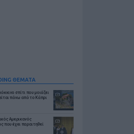
DING ΘΕΜΑΤΑ
κόκκινο σπίτι που μοιάζει
είται πάνω από το Κάπρι
ικός Αμερικανός
ς που έχει παραιτηθεί