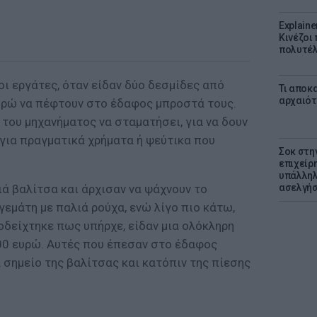
Explaine
Κινέζοι
πολυτέλ
οι εργάτες, όταν είδαν δύο δεσμίδες από
Τι αποκ
αρχαιότ
υρώ να πέφτουν στο έδαφος μπροστά τους.
του μηχανήματος να σταματήσει, για να δουν
ι για πραγματικά χρήματα ή ψεύτικα που
Σοκ στη
επιχείρ
υπάλληλ
ιά βαλίτσα και άρχισαν να ψάχνουν το
ασελγήσ
γεμάτη με παλιά ρούχα, ενώ λίγο πιο κάτω,
οδείχτηκε πως υπήρχε, είδαν μια ολόκληρη
00 ευρώ. Αυτές που έπεσαν στο έδαφος
 σημείο της βαλίτσας και κατόπιν της πίεσης