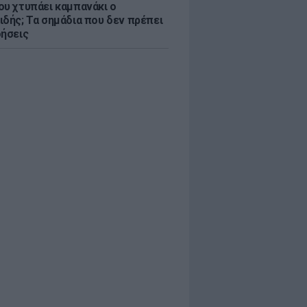
ου χτυπάει καμπανάκι ο
ιδής; Τα σημάδια που δεν πρέπει
οήσεις