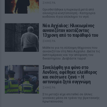
ΣΉΜΕΡΑ
Οριοθετήθηκε η πυρκαγιά μετά από
ολονύχτια κινητοποίηση - Κατηγορία
κινδύνου 4 για ολόκληρο το νησί
Νέα Αγχίαλος: Ηλικιωμένος
αυνανιζόταν κοιτάζοντας
13χρονη από το παράθυρό του
ΣΉΜΕΡΑ
Μάθετε για τη σύλληψη 66χρονου που
αυνανιζόταν στη Νέα Αγχίαλο. Δείτε τις
λεπτομέρειες και την απόφαση του
δικαστηρίου. Διαβάστε τώρα!
Συνελήφθη για φόνο στο
Λονδίνο, αφέθηκε ελεύθερος
και σκότωσε ξανά – Η
αστυνομία ζητά συγγνώμη
ΣΉΜΕΡΑ
Στο μεταξύ είχε επιτεθεί σε άλλες
γυναίκες μέσα σε τρένα της βρετανικής
πρωτεύουσας