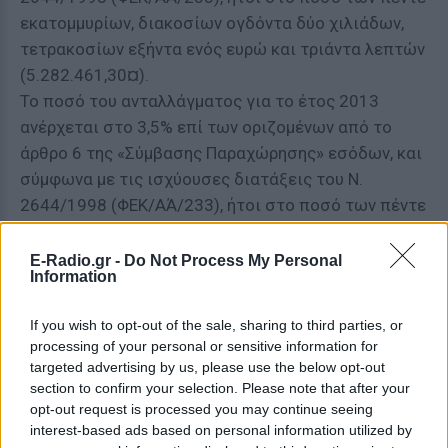
εκατομμυρίων, διακοσίων ογδόντα δύο χιλιάδων,
τετρακοσίων εξήντα ενός ευρώ και τριάντα λεπτών
(5.282.461,30¤).
Το ποσό του ανταλλάγματος για το έτος 2013
ανέρχεται στο 3,5% επί των οριζομένων από το
άρθρο 6 της «Σύμβασης Παραχώρησης» εσόδων, και
σύμφωνα με τις ισχύουσες διατάξεις του Ν.
2644/1998 (ΦΕΚ/ΑΆ/233), ήτοι στο ποσό των πέντε
εκατομμυρίων, πεντακοσίων εβδομήντα τεσσάρων
χιλιάδων, εκατόν πενήντα πέντε ευρώ και είκοσι
E-Radio.gr -
Do Not Process My Personal
Information
λεπτών (5.574.155,20¤).
Επιπροσθέτως, το ποσό του ανταλλάγματος για το
If you wish to opt-out of the sale, sharing to third parties, or
έτος 2014 ανέρχεται στο 3,5% επί των οριζομένων
processing of your personal or sensitive information for
από το άρθρο 6 της «Σύμβασης Παραχώρησης»
targeted advertising by us, please use the below opt-out
εσόδων, και σύμφωνα με τις ισχύουσες διατάξεις
section to confirm your selection. Please note that after your
opt-out request is processed you may continue seeing
του Ν. 2644/1998 (ΦΕΚ/ΑΆ/233), ήτοι στο ποσό των
interest-based ads based on personal information utilized by
πέντε εκατομμυρίων, τετρακοσίων εβδομήντα δύο