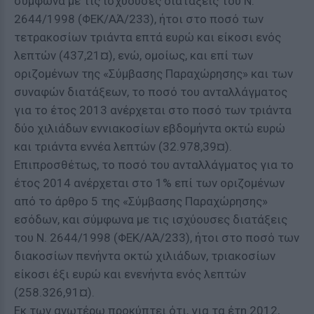
σύμφωνα με τις ισχύουσες διατάξεις του Ν.
2644/1998 (ΦΕΚ/ΑΆ/233), ήτοι στο ποσό των
τετρακοσίων τριάντα επτά ευρώ και είκοσι ενός
λεπτών (437,21¤), ενώ, ομοίως, και επί των
οριζομένων της «Σύμβασης Παραχώρησης» και των
συναφών διατάξεων, το ποσό του ανταλλάγματος
για το έτος 2013 ανέρχεται στο ποσό των τριάντα
δύο χιλιάδων εννιακοσίων εβδομήντα οκτώ ευρώ
και τριάντα εννέα λεπτών (32.978,39¤).
Επιπροσθέτως, το ποσό του ανταλλάγματος για το
έτος 2014 ανέρχεται στο 1% επί των οριζομένων
από το άρθρο 5 της «Σύμβασης Παραχώρησης»
εσόδων, και σύμφωνα με τις ισχύουσες διατάξεις
του Ν. 2644/1998 (ΦΕΚ/ΑΆ/233), ήτοι στο ποσό των
διακοσίων πενήντα οκτώ χιλιάδων, τριακοσίων
είκοσι έξι ευρώ και ενενήντα ενός λεπτών
(258.326,91¤).
Εκ των ανωτέρω προκύπτει ότι, για τα έτη 2012,