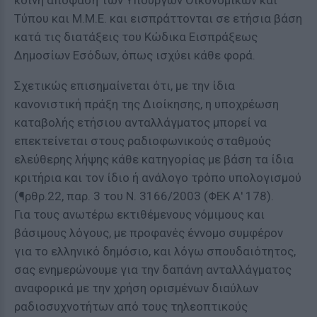
κοινή απόφαση των Υπουργών Οικονομικών και
Τύπου και Μ.Μ.Ε. και εισπράττονται σε ετήσια βάση
κατά τις διατάξεις του Κώδικα Εισπράξεως
Δημοσίων Εσόδων, όπως ισχύει κάθε φορά.
Σχετικώς επισημαίνεται ότι, με την ίδια
κανονιστική πράξη της Διοίκησης, η υποχρέωση
καταβολής ετήσιου ανταλλάγματος μπορεί να
επεκτείνεται στους ραδιοφωνικούς σταθμούς
ελεύθερης λήψης κάθε κατηγορίας με βάση τα ίδια
κριτήρια και τον ίδιο ή ανάλογο τρόπο υπολογισμού
(¶ρθρ.22, παρ. 3 του Ν. 3166/2003 (ΦΕΚ Α' 178).
Για τους ανωτέρω εκτιθέμενους νόμιμους και
βάσιμους λόγους, με προφανές έννομο συμφέρον
για το ελληνικό δημόσιο, και λόγω σπουδαιότητος,
σας ενημερώνουμε για την δαπάνη ανταλλάγματος
αναφορικά με την χρήση ορισμένων διαύλων
ραδιοσυχνοτήτων από τους τηλεοπτικούς