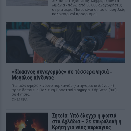
Χιλιάδες ταξιδιώτες πλημμυρίζουν τα
λιμάνια - πάνω από 56.000 αναχωρήσεις
σε μία μέρα. Ποιοι είναι οι πιο δημοφιλείς
καλοκαιρινοί προορισμοί;
«Κόκκινος συναγερμός» σε τέσσερα νησιά ‑
Μεγάλος κίνδυνος
Για πολύ υψηλό κίνδυνο πυρκαγιάς (κατηγορία κινδύνου 4)
προειδοποιεί η Πολιτική Προστασία σήμερα, Σάββατο (8/8),
σε 4 νησιά.
ΣΉΜΕΡΑ
Σητεία: Υπό έλεγχο η φωτιά
στα Αχλάδια – Σε επιφυλακή η
Κρήτη για νέες πυρκαγιές