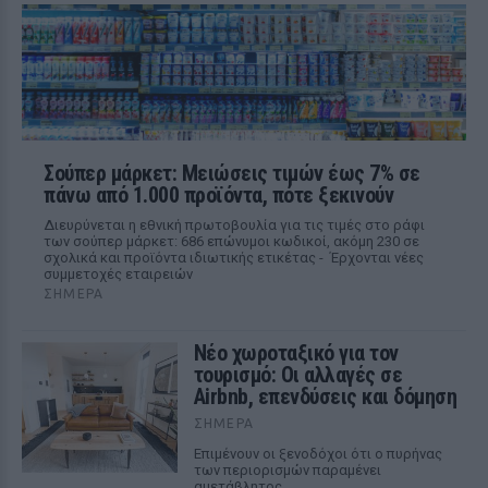
Σούπερ μάρκετ: Μειώσεις τιμών έως 7% σε
πάνω από 1.000 προϊόντα, πότε ξεκινούν
Διευρύνεται η εθνική πρωτοβουλία για τις τιμές στο ράφι
των σούπερ μάρκετ: 686 επώνυμοι κωδικοί, ακόμη 230 σε
σχολικά και προϊόντα ιδιωτικής ετικέτας - Έρχονται νέες
συμμετοχές εταιρειών
ΣΉΜΕΡΑ
Νέο χωροταξικό για τον
τουρισμό: Οι αλλαγές σε
Airbnb, επενδύσεις και δόμηση
ΣΉΜΕΡΑ
Επιμένουν οι ξενοδόχοι ότι ο πυρήνας
των περιορισμών παραμένει
αμετάβλητος