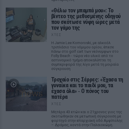
«Θέλω τον μπαμπά μου»: Το
βίντεο της μεθυσμένης οδηγού
που σκότωσε νύφη ώρες μετά
τον γάμο της
ΧΤΕΣ
Η Jamie Lee Komoroski, με αλκοόλ
τριπλάσιο του νόμιμου ορίου, έπεσε
πάνω στο golf cart των νεόνυμφων στο
Folly Beach - τώρα νέο υλικό από το
αστυνομικό τμήμα αποκαλύπτει τη
συμπεριφορά της λίγο μετά τη μοιραία
σύγκρουση
Τροχαίο στις Σέρρες: «Έχασα τη
γυναίκα και το παιδί μου, τα
έχασα όλα» ‑ Ο πόνος του
πατέρα
ΧΤΕΣ
Μητέρα 43 ετών και ο 21χρονος γιος της
σκοτώθηκαν σε μετωπική σύγκρουση με
φορτηγό στην επαρχιακή οδό Αμφίπολης
– Δράμας, κοντά στην Παλαιοκώμη.