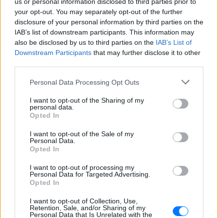
us or personal information disclosed to third parties prior to
χιλιάδων, τριάντα επτά ευρώ και ογδόντα οκτώ
your opt-out. You may separately opt-out of the further
λεπτών (5.472.037,88¤).
disclosure of your personal information by third parties on the
IAB’s list of downstream participants. This information may
Εκ των ανωτέρω προκύπτει ότι, για τα έτη 2012,
also be disclosed by us to third parties on the
IAB’s List of
2013 και 2014, το αντάλλαγμα υπέρ του ελληνικού
Downstream Participants
that may further disclose it to other
δημοσίου για την χρήση ορισμένων διαύλων
third parties.
ραδιοσυχνοτήτων από την εταιρεία με την
Personal Data Processing Opt Outs
επωνυμία «Multichoice Ελλάς – Παροχή υπηρεσιών
σε Ηλεκτρονικά Μέσα Μαζικής Επικοινωνίας
I want to opt-out of the Sharing of my
personal data.
Ανώνυμη Εμπορική Εταιρεία» ανέρχεται στο ποσό
Opted In
των δεκαέξι εκατομμυρίων, τριακοσίων είκοσι
οχτώ χιλιάδων εξακοσίων πενήντα τεσσάρων ευρώ
I want to opt-out of the Sale of my
Personal Data.
και τριάντα οχτώ λεπτών (16.328.654,38¤).
Opted In
Επιπροσθέτως, θα θέλαμε να σας ενημερώσουμε
I want to opt-out of processing my
Personal Data for Targeted Advertising.
για τα ακόλουθα, προς υποβοήθησή σας:
Opted In
Ο ισολογισμός για την χρήση ορισμένων διαύλων
I want to opt-out of Collection, Use,
Retention, Sale, and/or Sharing of my
ραδιοσυχνοτήτων από την εταιρεία με την
Personal Data that Is Unrelated with the