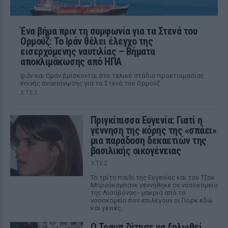
Ένα βήμα πριν τη συμφωνία για τα Στενά του
Ορμούζ: Το Ιράν θέλει έλεγχο της
εισερχόμενης ναυτιλίας – Βήματα
αποκλιμάκωσης από ΗΠΑ
Ιράν και Ομάν βρίσκονται στο τελικό στάδιο προετοιμασίας
κοινής ανακοίνωσης για τα Στενά του Ορμούζ
ΧΤΕΣ
Πριγκίπισσα Ευγενία: Γιατί η
γέννηση της κόρης της «σπάει»
μια παράδοση δεκαετιών της
βασιλικής οικογένειας
ΧΤΕΣ
Το τρίτο παιδί της Ευγενίας και του Τζακ
Μπρούκσμπανκ γεννήθηκε σε νοσοκομείο
της Λισαβόνας - μακριά από το
νοσοκομείο που επιλέγουν οι Γιορκ εδώ
και γενιές.
Ο Τραμπ ζήτησε να ξηλωθεί