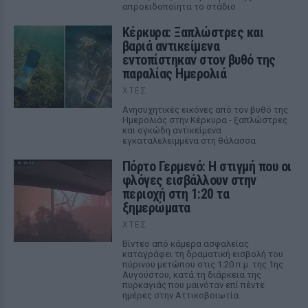
απροειδοποίητα το στάδιο
Κέρκυρα: Ξαπλώστρες και
βαριά αντικείμενα
εντοπίστηκαν στον βυθό της
παραλίας Ημερολιά
ΧΤΕΣ
Ανησυχητικές εικόνες από τον βυθό της
Ημερολιάς στην Κέρκυρα - ξαπλώστρες
και ογκώδη αντικείμενα
εγκαταλελειμμένα στη θάλασσα
Πόρτο Γερμενό: Η στιγμή που οι
φλόγες εισβάλλουν στην
περιοχή στη 1:20 τα
ξημερώματα
ΧΤΕΣ
Βίντεο από κάμερα ασφαλείας
καταγράφει τη δραματική εισβολή του
πύρινου μετώπου στις 1:20 π.μ. της 1ης
Αυγούστου, κατά τη διάρκεια της
πυρκαγιάς που μαινόταν επί πέντε
ημέρες στην Αττικοβοιωτία.