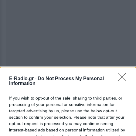
E-Radio.gr -
Do Not Process My Personal
Information
Ακολουθήστε το E-Radio.gr στο
Google News
If you wish to opt-out of the sale, sharing to third parties, or
processing of your personal or sensitive information for
και μάθετε πρώτοι
τα πιο hot νέα
.
targeted advertising by us, please use the below opt-out
section to confirm your selection. Please note that after your
Για ακόμη περισσότερα
νέα
, μπείτε στην
ροή
opt-out request is processed you may continue seeing
ειδήσεων
του E-Daily.gr
interest-based ads based on personal information utilized by