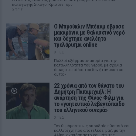
καταγωγής Σικάγο, Κρίστεν Τομς
ΧΤΕΣ
Ο Μπρούκλιν Μπέκαμ έβρασε
μακαρόνια με θαλασσινό νερό
και δέχτηκε ανελέητο
τρολάρισμα online
ΧΤΕΣ
Πολλοί εξέφρασαν απορία για την
καταλληλότητα του νερού, με σχόλια
όπως «τα πόδια του δεν ήταν μέσα σε
αυτό;»
22 χρόνια από τον θάνατο του
Δημήτρη Παπαμιχαήλ: Η
ανάρτηση της Φίνος Φιλμ για
το «γοητευτικό λεβεντόπαιδο
του ελληνικού σινεμά»
ΧΤΕΣ
Τον θυμόμαστε ως σπουδαίο ηθοποιό και
καλλιτέχνη που αποτέλεσε, μαζί με την
Αλίκη, αναπόσπαστο κομμάτι της