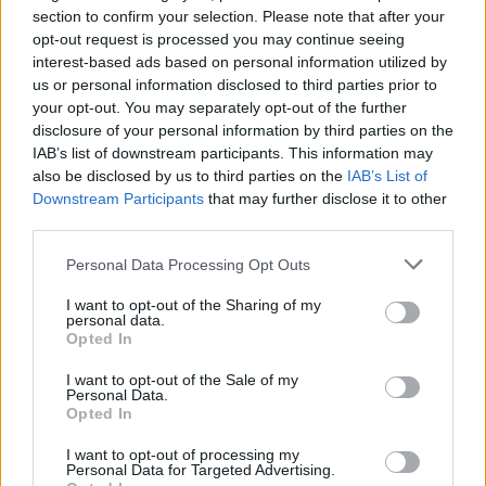
section to confirm your selection. Please note that after your
opt-out request is processed you may continue seeing
interest-based ads based on personal information utilized by
us or personal information disclosed to third parties prior to
your opt-out. You may separately opt-out of the further
ΔΕΙΤΕ ΕΠΙΣΗΣ
disclosure of your personal information by third parties on the
IAB’s list of downstream participants. This information may
also be disclosed by us to third parties on the
IAB’s List of
ΣΤΗΝ ΙΔΙΑ ΚΑΤΗΓΟΡΙΑ
Downstream Participants
that may further disclose it to other
third parties.
Βάλια Χατζηθεοδώρου: Μπικίνι
και βραδινές έξοδοι στη
Personal Data Processing Opt Outs
Μύκονο – Οι φωτογραφίες της
ΣΉΜΕΡΑ
I want to opt-out of the Sharing of my
personal data.
Η παρουσιάστρια μοιράστηκε στο
Opted In
Instagram σειρά στιγμιότυπων από τις
καλοκαιρινές της διακοπές στο «νησί
I want to opt-out of the Sale of my
των ανέμων».
Personal Data.
Opted In
Η Γαρυφαλλιά Καληφώνη στην
Πάρο με μαύρο μπικίνι ‑ δείτε
I want to opt-out of processing my
τις πόζες της
Personal Data for Targeted Advertising.