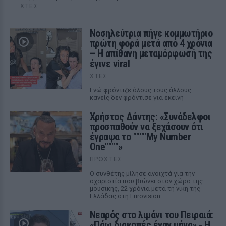
ΧΤΕΣ
Νοσηλεύτρια πήγε κομμωτήριο
πρώτη φορά μετά από 4 χρόνια
– Η απίθανη μεταμόρφωσή της
έγινε viral
ΧΤΕΣ
Ενώ φρόντιζε όλους τους άλλους...
κανείς δεν φρόντισε για εκείνη
Χρήστος Δάντης: «Συνάδελφοι
προσπαθούν να ξεχάσουν ότι
έγραψα το """"My Number
One""""»
ΠΡΟΧΤΈΣ
Ο συνθέτης μίλησε ανοιχτά για την
αχαριστία που βιώνει στον χώρο της
μουσικής, 22 χρόνια μετά τη νίκη της
Ελλάδας στη Eurovision.
Νεαρός στο λιμάνι του Πειραιά:
«Πάω διακοπές έναν μήνα» ‑ Η