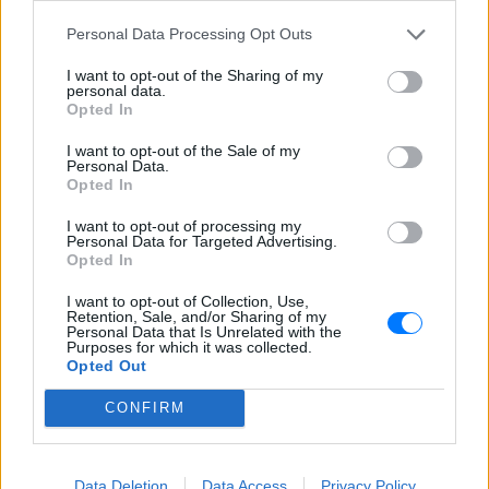
Γιατί γεμίζουμε σπυράκια στις
Personal Data Processing Opt Outs
διακοπές και πώς θα τα
I want to opt-out of the Sharing of my
προλάβεις
personal data.
Opted In
ΣΉΜΕΡΑ
Τι πρέπει να αλλάξεις
I want to opt-out of the Sale of my
Personal Data.
Opted In
Ο λόγος που οι πιο έξυπνοι
άνθρωποι κάνουν τα
I want to opt-out of processing my
μεγαλύτερα λάθη στις σχέσεις
Personal Data for Targeted Advertising.
Opted In
ΣΉΜΕΡΑ
Τα 4 συχνότερα ερωτικά ατοπήματα των
I want to opt-out of Collection, Use,
ευφυών ανθρώπων
Retention, Sale, and/or Sharing of my
Personal Data that Is Unrelated with the
Γιατί ο εγκέφαλος είναι
Purposes for which it was collected.
Opted Out
προγραμματισμένος να
«μάχεται» να ανακτήσει το
CONFIRM
βάρος που χάσατε ‑ Τι λέει η
επιστήμη
ΧΤΕΣ
Data Deletion
Data Access
Privacy Policy