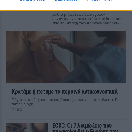
Νέα έρευνα αποκαλύπτει ότι η
επαναπρόσληψη κιλών μετά τη δίαιτα
δεν είναι θέμα αδύναμης θέλησης, αλλά
βαθιά ριζωμένων βιολογικών
μηχανισμών που ο εγκέφαλος διατηρεί
από την εποχή των πρώτων ανθρώπων.
Κρατάμε ή πετάμε τα περσινά αντικουνουπικά;
Πήγες στο εξοχικό σου και βρήκες περσινά μπουκαλάκια. Τα
πετάς ή όχι;
ΧΤΕΣ
ECDC: Οι 7 λοιμώξεις που
παρακολουθεί η Ευρώπη τον