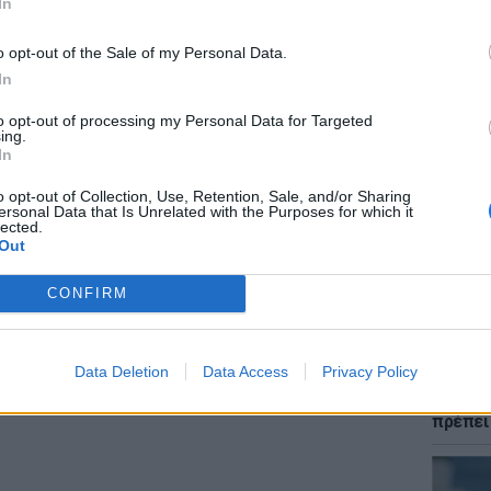
In
r και στο Instagram
o opt-out of the Sale of my Personal Data.
In
ΔΙΑΦΗΜΙΣΗ
to opt-out of processing my Personal Data for Targeted
ΘΕΜΑΤ
ing.
Ποια χώ
In
μια γυν
αλλάζε
o opt-out of Collection, Use, Retention, Sale, and/or Sharing
ersonal Data that Is Unrelated with the Purposes for which it
lected.
Out
CONFIRM
Data Deletion
Data Access
Privacy Policy
ΕΥ ΖΗΝ
Χαμηλό
πρέπει