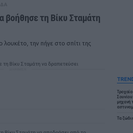
ΑΔΑ
 βοήθησε τη Βίκυ Σταμάτη 
ο λουκέτο, την πήγε στο σπίτι της
ΔΙΑΦΗΜΙΣΗ
TREN
Τροχαίο
Σουνίου
μηχανή 
αστυνομ
Τα ζώδια
η Βίκυ Σταμάτη να αποδράσει από το