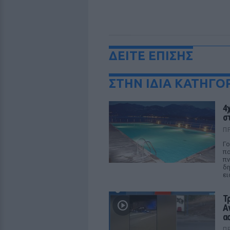
ΔΕΙΤΕ ΕΠΙΣΗΣ
ΣΤΗΝ ΙΔΙΑ ΚΑΤΗΓΟ
4
στ
Π
Γο
πα
πν
δη
ει
Τ
Α
α
Π