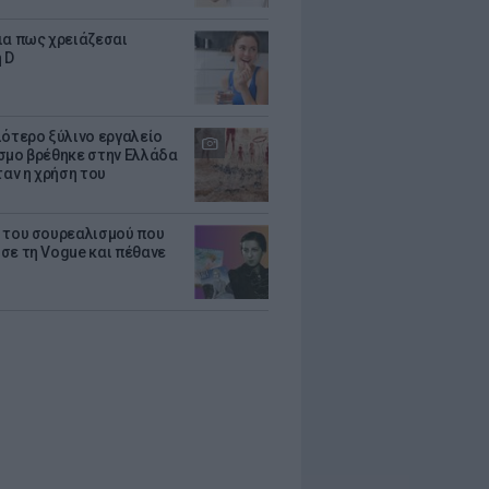
ια πως χρειάζεσαι
 D
ιότερο ξύλινο εργαλείο
σμο βρέθηκε στην Ελλάδα
ταν η χρήση του
 του σουρεαλισμού που
σε τη Vogue και πέθανε