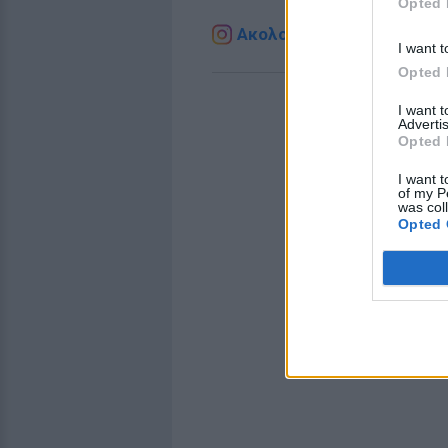
Opted 
Ακολουθήστε το E-Radio.g
I want t
Opted 
I want 
Advertis
Opted 
I want t
of my P
was col
Opted 