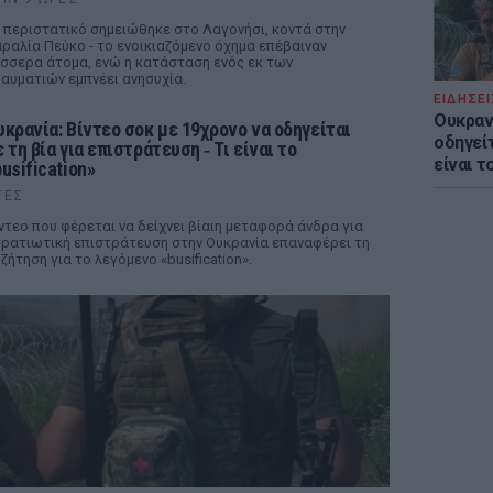
 περιστατικό σημειώθηκε στο Λαγονήσι, κοντά στην
ραλία Πεύκο - το ενοικιαζόμενο όχημα επέβαιναν
σσερα άτομα, ενώ η κατάσταση ενός εκ των
αυματιών εμπνέει ανησυχία.
ΕΙΔΗΣΕΙ
Ουκραν
υκρανία: Βίντεο σοκ με 19χρονο να οδηγείται
οδηγείτ
 τη βία για επιστράτευση ‑ Τι είναι το
είναι τ
usification»
ΤΕΣ
ντεο που φέρεται να δείχνει βίαιη μεταφορά άνδρα για
ρατιωτική επιστράτευση στην Ουκρανία επαναφέρει τη
ζήτηση για το λεγόμενο «busification».