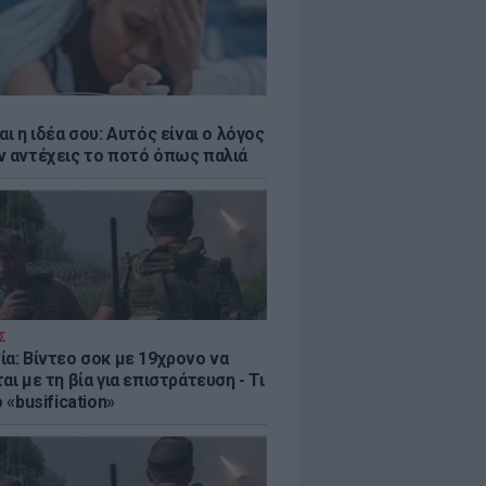
αι η ιδέα σου: Αυτός είναι ο λόγος
ν αντέχεις το ποτό όπως παλιά
Σ
ία: Βίντεο σοκ με 19χρονο να
αι με τη βία για επιστράτευση - Τι
ο «busification»