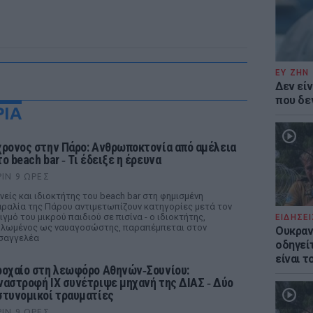
ΕΥ ΖΗΝ
Δεν είν
που δε
ΡΙΑ
χρονος στην Πάρο: Ανθρωποκτονία από αμέλεια
ο beach bar ‑ Τι έδειξε η έρευνα
ΡΙΝ 9 ΏΡΕΣ
νείς και ιδιοκτήτης του beach bar στη φημισμένη
ραλία της Πάρου αντιμετωπίζουν κατηγορίες μετά τον
ιγμό του μικρού παιδιού σε πισίνα - ο ιδιοκτήτης,
ΕΙΔΗΣΕΙ
λωμένος ως ναυαγοσώστης, παραπέμπεται στον
Ουκραν
σαγγελέα
οδηγείτ
είναι τ
ροχαίο στη λεωφόρο Αθηνών‑Σουνίου:
ναστροφή ΙΧ συνέτριψε μηχανή της ΔΙΑΣ ‑ Δύο
στυνομικοί τραυματίες
ΡΙΝ 9 ΏΡΕΣ