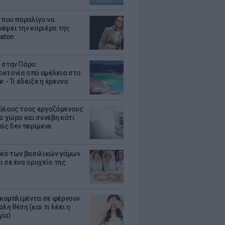
α που παραλίγο να
έψει την καριέρα της
eaton
 στην Πάρο:
κτονία από αμέλεια στο
r - Τι έδειξε η έρευνα
όλους τους εργαζόμενους
ο χώρο και συνέβη κάτι
είς δεν περίμενε
ικό των βασιλικών γάμων
ι σε ένα ορυχείο της
ς
α κομπλιμέντα σε φέρνουν
λη θέση (και τι λέει η
ία)