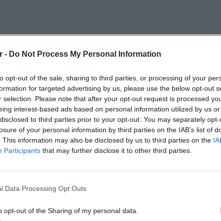
r -
Do Not Process My Personal Information
ΔΙΑΦΗΜΙΣΗ
to opt-out of the sale, sharing to third parties, or processing of your per
formation for targeted advertising by us, please use the below opt-out s
r selection. Please note that after your opt-out request is processed y
eing interest-based ads based on personal information utilized by us or
disclosed to third parties prior to your opt-out. You may separately opt-
losure of your personal information by third parties on the IAB’s list of
. This information may also be disclosed by us to third parties on the
IA
Participants
that may further disclose it to other third parties.
ΘΕΜΑΤ
Η παρά
gr στο
Google News
και μάθετε πρώτοι
τα
της Ευ
l Data Processing Opt Outs
πρόκλ
o opt-out of the Sharing of my personal data.
 μπείτε στην
ροή ειδήσεων
του E-Daily.gr