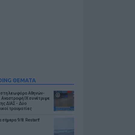
DING ΘΕΜΑΤΑ
 στη λεωφόρο Αθηνών-
: Αναστροφή ΙΧ συνέτριψε
της ΔΙΑΣ - Δύο
ικοί τραυματίες
 σήμερα 9/8: Restart!