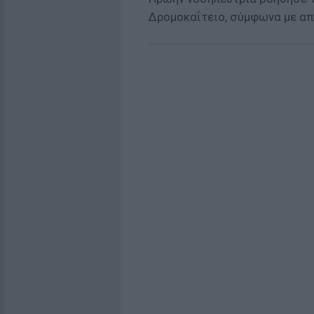
Δρομοκαΐτειο, σύμφωνα με α