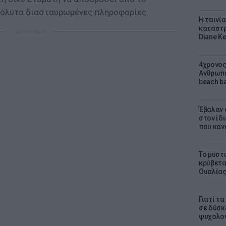
πόλυτα διασταυρωμένες πληροφορίες.
Η ταινί
καταστρ
ΔΙΑΦΗΜΙΣΗ
Diane K
4χρονος
Ανθρωπο
beach ba
Έβαλαν 
στον ίδι
που καν
Το μυστ
κρύβετα
Ουαλία
Γιατί τ
σε δύσκο
ψυχολογ