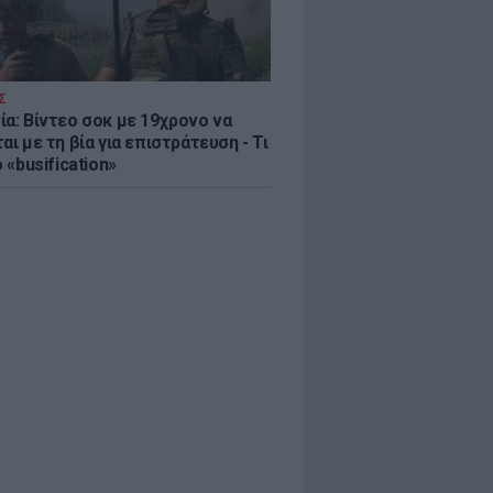
Σ
ία: Βίντεο σοκ με 19χρονο να
αι με τη βία για επιστράτευση - Τι
ο «busification»