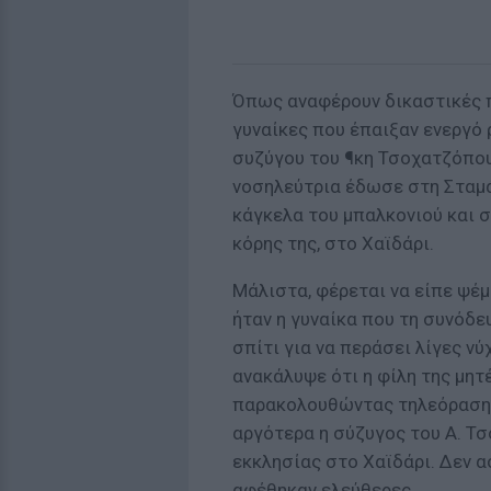
Όπως αναφέρουν δικαστικές πη
γυναίκες που έπαιξαν ενεργό
συζύγου του ¶κη Τσοχατζόπου
νοσηλεύτρια έδωσε στη Σταμάτ
κάγκελα του μπαλκονιού και σ
κόρης της, στο Χαϊδάρι.
Μάλιστα, φέρεται να είπε ψέμ
ήταν η γυναίκα που τη συνόδευ
σπίτι για να περάσει λίγες νύ
ανακάλυψε ότι η φίλη της μητέ
παρακολουθώντας τηλεόραση. 
αργότερα η σύζυγος του Α. Τ
εκκλησίας στο Χαϊδάρι. Δεν α
αφέθηκαν ελεύθερες.