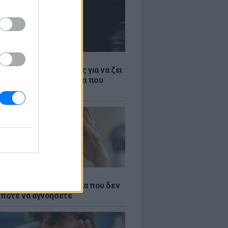
Α
ρα είναι η πιο ασφαλής για να ζει
αίκα; Η παγκόσμια λίστα που
ι όσα ξέραμε
ς σίδηρος; Τα 4 σημάδια που δεν
 ποτέ να αγνοήσετε