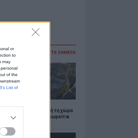
sonal or
ΔΙΑΒΑΣΤΕ ΣΗΜΕΡΑ
ection to
ou may
 personal
out of the
 downstream
B’s List of
Α
ξενη ελευθερία: Σε αυτή τη χώρα
ρώπης, το γuμνό δεν θεωρείται
ηση