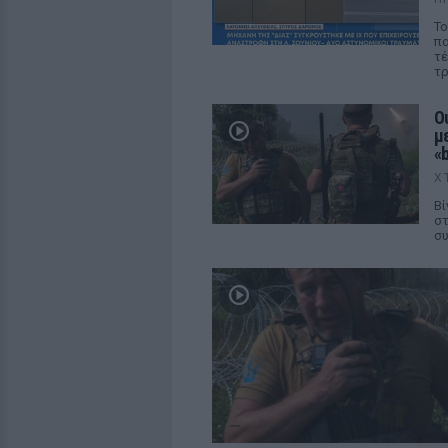
Το
πα
τέ
τρ
Ο
με
«b
Χ
Βί
στ
συ