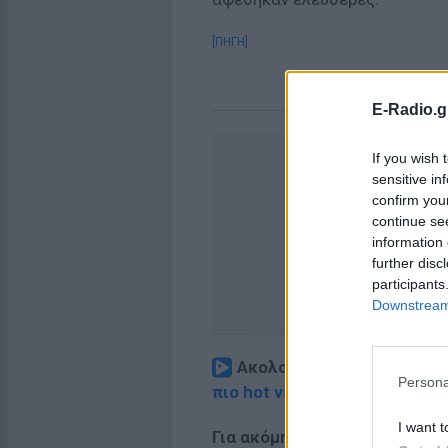
[ΠΗΓΗ]
E-Radio.g
If you wish 
sensitive in
confirm you
continue se
information 
further disc
participants
Downstream 
Ακολουθήστε το E-Radio.
Persona
πιο hot νέα
.
I want t
Για ακόμη περισσότερα
νέα
,