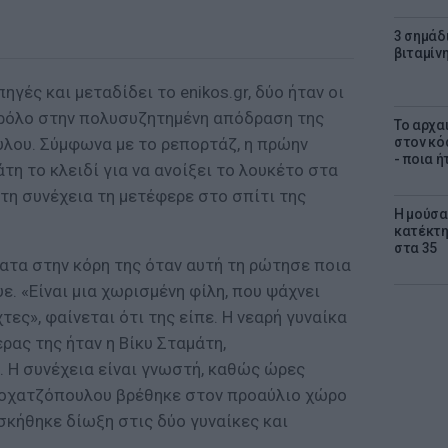
3 σημάδ
βιταμίνη
γές και μεταδίδει το enikos.gr, δύο ήταν οι
 ρόλο στην πολυσυζητημένη απόδραση της
Το αρχα
λου. Σύμφωνα με το ρεπορτάζ, η πρώην
στον κό
- ποια ή
η το κλειδί για να ανοίξει το λουκέτο στα
τη συνέχεια τη μετέφερε στο σπίτι της
Η μούσα
κατέκτη
στα 35
ατα στην κόρη της όταν αυτή τη ρώτησε ποια
ε. «Είναι μια χωρισμένη φίλη, που ψάχνει
χτες», φαίνεται ότι της είπε. Η νεαρή γυναίκα
ρας της ήταν η Βίκυ Σταμάτη,
Η συνέχεια είναι γνωστή, καθώς ώρες
σοχατζόπουλου βρέθηκε στον προαύλιο χώρο
σκήθηκε δίωξη στις δύο γυναίκες και