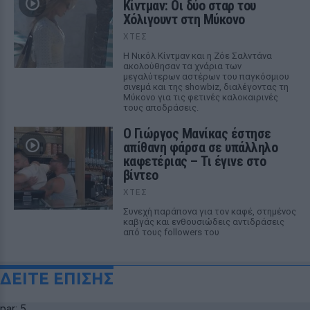
Κίντμαν: Οι δύο σταρ του
Χόλιγουντ στη Μύκονο
ΧΤΕΣ
Η Νικόλ Κίντμαν και η Ζόε Σαλντάνα
ακολούθησαν τα χνάρια των
μεγαλύτερων αστέρων του παγκόσμιου
σινεμά και της showbiz, διαλέγοντας τη
Μύκονο για τις φετινές καλοκαιρινές
τους αποδράσεις.
Ο Γιώργος Μανίκας έστησε
απίθανη φάρσα σε υπάλληλο
καφετέριας – Τι έγινε στο
βίντεο
ΧΤΕΣ
Συνεχή παράπονα για τον καφέ, στημένος
καβγάς και ενθουσιώδεις αντιδράσεις
από τους followers του
ΔΕΙΤΕ ΕΠΙΣΗΣ
par: 5