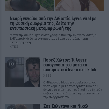
Νεαρή γυναίκα από την Αιθιοπία έγινε viral με
τη φυσική ομορφιά της, δείτε την
εντυπωσιακή μεταμόρφωσή της
Μετά την αυθόρμητη φωτογραφία που την έκανε γνωστή, η
Ελίζαμπεθ Ντέστα εντυπωσίασε ξανά με μια λαμπερή
μεταμόρφωση
ΧΤΕΣ
Πέρεζ Χίλτον: Τι λέει η
οικογένειά του μετά το
σοκαριστικό live στο TikTok
ΧΤΕΣ
Ο 48χρονος blogger νοσηλεύεται σε
νοσοκομείο μετά το περιστατικό που
έγινε στο σπίτι του - οι δικοί του ζητούν
σεβασμό στην ιδιωτικότητά του κατά
την ανάρρωσή του
Ζόε Σαλντάνα και Νικόλ