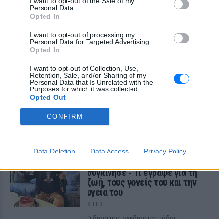
I want to opt-out of the Sale of my
Personal Data.
Opted In
I want to opt-out of processing my
Personal Data for Targeted Advertising.
Opted In
Η Ιωάννα Τούνη δημοσίευσε υλικό από τις
I want to opt-out of Collection, Use,
διακοπές της στη Μύκονο: Όσο και αν έχω
Retention, Sale, and/or Sharing of my
Personal Data that Is Unrelated with the
ταξιδέψει, αυτός είναι ο αγαπημένος μου
Purposes for which it was collected.
προορισμός
Opted Out
Η Instagrammer έδειξε στους διαδικτυακούς της
CONFIRM
ακόλουθους εικόνες από την απόδρασή της
ΧΤΕΣ
Data Deletion
Ο Λάκης Γαβαλάς έκλεισε τα 74
Data Access
Privacy Policy
και μοιράστηκε ένα μήνυμα που
συγκίνησε ‑ Τι έγραψε για τη
ζωή, τους γονείς του και την
υγεία του
ΧΤΕΣ
Ο διάσημος σχεδιαστής μόδας