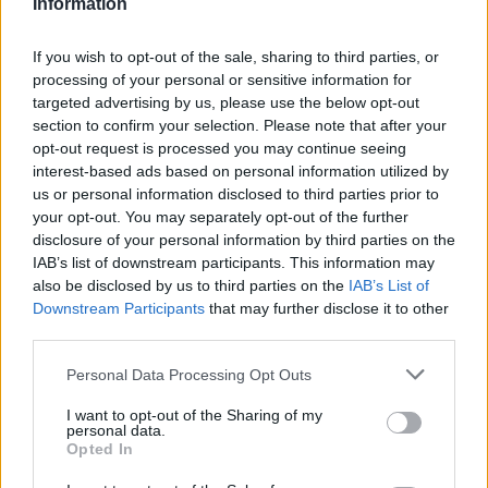
Information
«White Flag» και τη θρυλική συνεργασία
της με τον Eminem στο «Stan», η Dido
έγινε μία από τις μεγαλύτερες ποπ σταρ
If you wish to opt-out of the sale, sharing to third parties, or
των 00s
processing of your personal or sensitive information for
Η πιο δύσκολη στιγμή στη ζωή
targeted advertising by us, please use the below opt-out
του Barack Obama δεν συνέβη
section to confirm your selection. Please note that after your
στον Λευκό Οίκο
opt-out request is processed you may continue seeing
interest-based ads based on personal information utilized by
ΠΡΙΝ 8 ΏΡΕΣ
us or personal information disclosed to third parties prior to
Η νύχτα που ο Barack και η Michelle
your opt-out. You may separately opt-out of the further
Obama φοβήθηκαν για τη ζωή της κόρης
τους
disclosure of your personal information by third parties on the
IAB’s list of downstream participants. This information may
«Δεν θα το ξεχάσω όσο ζω»: Η
also be disclosed by us to third parties on the
IAB’s List of
συγκλονιστική εξομολόγηση
Downstream Participants
that may further disclose it to other
της Αγγελικής Ηλιάδη για τη
third parties.
στιγμή που είδε τον Ιησού
ΧΤΕΣ
Personal Data Processing Opt Outs
Η τραγουδίστρια περιέγραψε μέσα από
I want to opt-out of the Sharing of my
το Instagram μια εμπειρία που λέει πως
personal data.
έζησε όταν ο γιος της νοσηλευόταν στο
Opted In
νοσοκομείο της Αρτας.