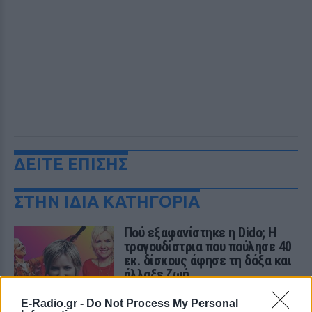
ΔΕΙΤΕ ΕΠΙΣΗΣ
ΣΤΗΝ ΙΔΙΑ ΚΑΤΗΓΟΡΙΑ
Πού εξαφανίστηκε η Dido; Η
τραγουδίστρια που πούλησε 40
εκ. δίσκους άφησε τη δόξα και
άλλαξε ζωή
ΠΡΙΝ 8 ΏΡΕΣ
E-Radio.gr -
Do Not Process My Personal
Με επιτυχίες όπως τα «Thank You»,