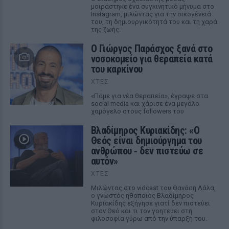
μοιράστηκε ένα συγκινητικό μήνυμα στο
Instagram, μιλώντας για την οικογένειά
του, τη δημιουργικότητά του και τη χαρά
της ζωής.
O Γιώργος Παράσχος ξανά στο
νοσοκομείο για θεραπεία κατά
του καρκίνου
ΧΤΕΣ
«Πάμε για νέα θεραπεία», έγραψε στα
social media και χάρισε ένα μεγάλο
χαμόγελο στους followers του
Βλαδίμηρος Κυριακίδης: «Ο
Θεός είναι δημιούργημα του
ανθρώπου ‑ δεν πιστεύω σε
αυτόν»
ΧΤΕΣ
Μιλώντας στο vidcast του Θανάση Λάλα,
ο γνωστός ηθοποιός Βλαδίμηρος
Κυριακίδης εξήγησε γιατί δεν πιστεύει
στον Θεό και τι τον γοητεύει στη
φιλοσοφία γύρω από την ύπαρξή του.