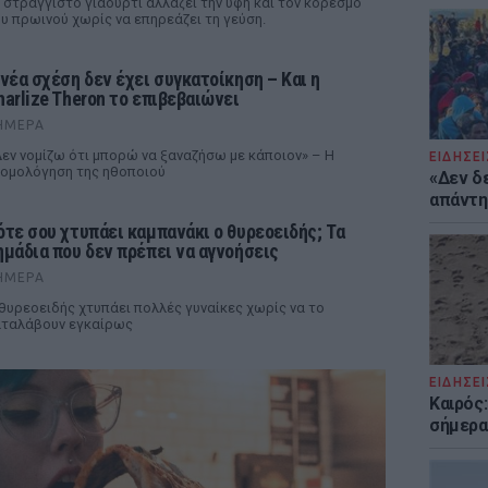
 στραγγιστό γιαούρτι αλλάζει την υφή και τον κορεσμό
υ πρωινού χωρίς να επηρεάζει τη γεύση.
 νέα σχέση δεν έχει συγκατοίκηση – Και η
harlize Theron το επιβεβαιώνει
ΉΜΕΡΑ
εν νομίζω ότι μπορώ να ξαναζήσω με κάποιον» – Η
ΕΙΔΗΣΕΙ
ομολόγηση της ηθοποιού
«Δεν δ
απάντησ
ότε σου χτυπάει καμπανάκι ο θυρεοειδής; Τα
ημάδια που δεν πρέπει να αγνοήσεις
ΉΜΕΡΑ
θυρεοειδής χτυπάει πολλές γυναίκες χωρίς να το
ταλάβουν εγκαίρως
ΕΙΔΗΣΕΙ
Καιρός:
σήμερα