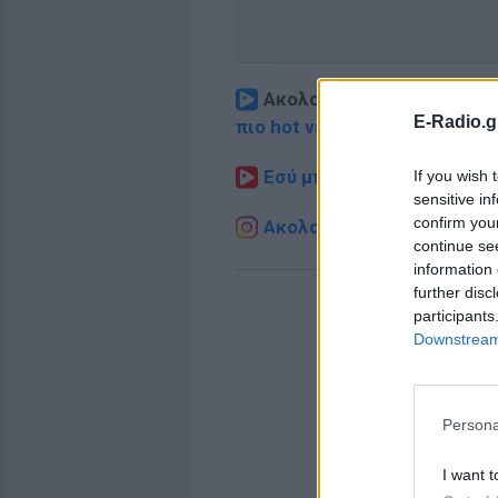
Ακολουθήστε το E-Radio.
E-Radio.g
πιο hot νέα
.
Εσύ μπήκες στο E-Daily.gr
If you wish 
sensitive in
confirm you
Ακολουθήστε το E-Radio.g
continue se
information 
further disc
participants
Downstream 
Persona
I want t