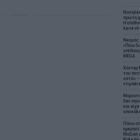
Νοσηλεύ
ΔΙΑΦΗΜΙΣΗ
πρώτη φ
Η απίθα
έγινε vir
Νεαρός 
«Πάω δι
απίθανη
MEGA
Χάντερ 
του πατ
οστά» – 
ντιμπέι
Μαραντό
δεν σηκ
και είχε
αποκάλυ
Πάνω απ
ημερησί
Μαζική 
Βαλκάνι