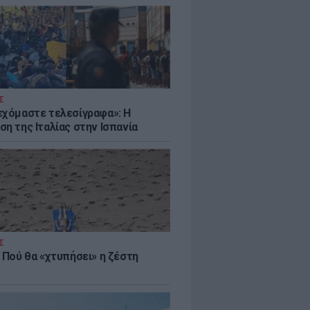
Σ
εχόμαστε τελεσίγραφα»: Η
η της Ιταλίας στην Ισπανία
Σ
 Πού θα «χτυπήσει» η ζέστη