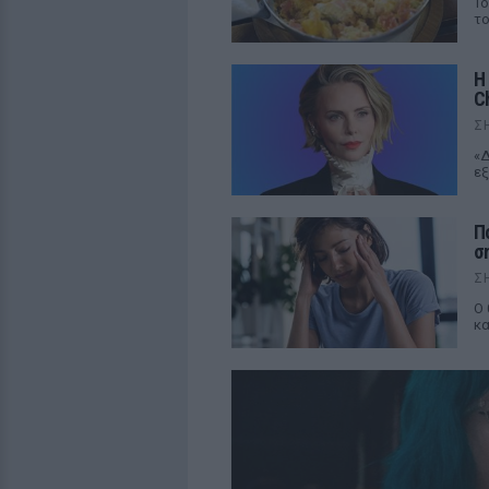
Το
το
Η
C
Σ
«Δ
εξ
Π
σ
Σ
Ο 
κα