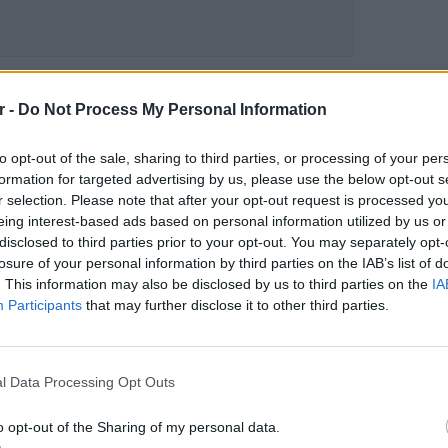
gr στο
Google News
και μάθετε πρώτοι
τα
r -
Do Not Process My Personal Information
; Τα νέα της ημέρας και ότι σου κάνει κλικ!
to opt-out of the sale, sharing to third parties, or processing of your per
formation for targeted advertising by us, please use the below opt-out s
r selection. Please note that after your opt-out request is processed y
r και στο Instagram
eing interest-based ads based on personal information utilized by us or
disclosed to third parties prior to your opt-out. You may separately opt-
ΔΙΑΦΗΜΙΣΗ
losure of your personal information by third parties on the IAB’s list of
. This information may also be disclosed by us to third parties on the
IA
Participants
that may further disclose it to other third parties.
LIFESTY
Ο Μπρο
με θαλ
l Data Processing Opt Outs
ανελέη
o opt-out of the Sharing of my personal data.