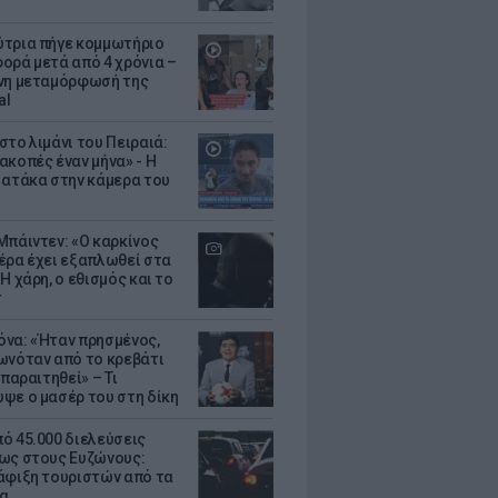
τρια πήγε κομμωτήριο
ορά μετά από 4 χρόνια –
νη μεταμόρφωσή της
al
στο λιμάνι του Πειραιά:
ακοπές έναν μήνα» - Η
 ατάκα στην κάμερα του
Μπάιντεν: «Ο καρκίνος
έρα έχει εξαπλωθεί στα
Η χάρη, ο εθισμός και το
τ
να: «Ήταν πρησμένος,
ωνόταν από το κρεβάτι
 παραιτηθεί» – Τι
ψε ο μασέρ του στη δίκη
ό 45.000 διελεύσεις
ως στους Ευζώνους:
άφιξη τουριστών από τα
α