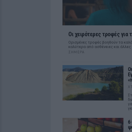
Οι χειρότερες τροφές για τ
Ορισμένες τροφές βοηθούν τα καλά
καλύτερα από ασθένειες και άλλες 
ΣΉΜΕΡΑ
Ο
Ε
«
Χ
Στ
δώ
γα
γε
6
ψ