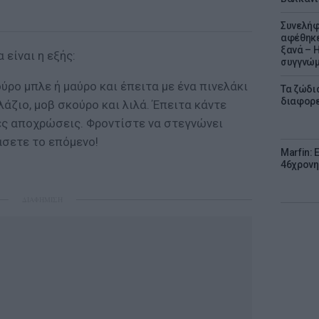
Συνελήφ
αφέθηκε
ξανά – 
 είναι η εξής:
συγγνώ
ρο μπλε ή μαύρο και έπειτα με ένα πινελάκι
Τα ζώδια
διαφορ
λάζιο, μοβ σκούρο και λιλά. Έπειτα κάντε
κές αποχρώσεις. Φροντίστε να στεγνώνει
άσετε το επόμενο!
Marfin: 
46χρονη
ΔΙΑΦΗΜΙΣΗ