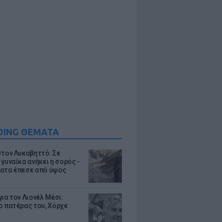
DING ΘΕΜΑΤΑ
στον Λυκαβηττό: Σε
γυναίκα ανήκει η σορός -
ατα έπεσε από ύψος
ια τον Λιονέλ Μέσι:
ο πατέρας του, Χόρχε