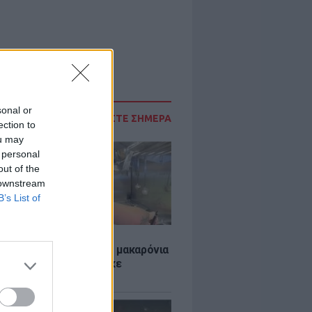
sonal or
ΔΙΑΒΑΣΤΕ ΣΗΜΕΡΑ
ection to
ou may
 personal
out of the
 downstream
B’s List of
LE
ύκλιν Μπέκαμ έβρασε μακαρόνια
ασσινό νερό και δέχτηκε
το τρολάρισμα online