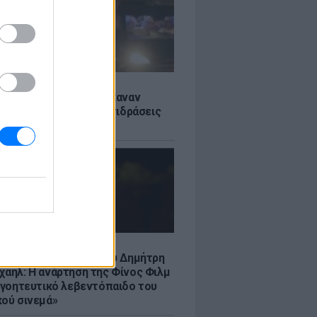
Σ
ς: Ιταλοί τουρίστες έκαναν
 βανάκι transfer - Αντιδράσεις
 ξέφρενο πάρτι
LE
νια από τον θάνατο του Δημήτρη
χαήλ: Η ανάρτηση της Φίνος Φιλμ
 «γοητευτικό λεβεντόπαιδο του
κού σινεμά»