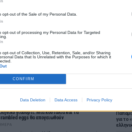
In
o opt-out of the Sale of my Personal Data.
In
to opt-out of processing my Personal Data for Targeted
ΕΙΔΗΣΕΙ
ing.
Μύκονο
In
«κλαμπ»
για το
o opt-out of Collection, Use, Retention, Sale, and/or Sharing
ersonal Data that Is Unrelated with the Purposes for which it
lected.
Out
CONFIRM
ΡΙΑ
Data Deletion
Data Access
Privacy Policy
LIFESTY
22 χρό
λληνικό γιαούρτι: Μία κουταλιά και τα
Παπαμι
crambled eggs θα απογειωθούν
για το
ελληνι
ΉΜΕΡΑ