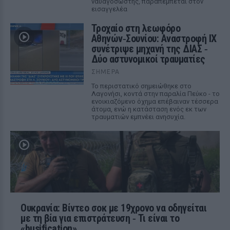
ναυαγοσώστης, παραπέμπεται στον
εισαγγελέα
Τροχαίο στη λεωφόρο
Αθηνών‑Σουνίου: Αναστροφή ΙΧ
συνέτριψε μηχανή της ΔΙΑΣ ‑
Δύο αστυνομικοί τραυματίες
ΣΉΜΕΡΑ
Το περιστατικό σημειώθηκε στο
Λαγονήσι, κοντά στην παραλία Πεύκο - το
ενοικιαζόμενο όχημα επέβαιναν τέσσερα
άτομα, ενώ η κατάσταση ενός εκ των
τραυματιών εμπνέει ανησυχία.
Ουκρανία: Βίντεο σοκ με 19χρονο να οδηγείται
με τη βία για επιστράτευση ‑ Τι είναι το
«busification»