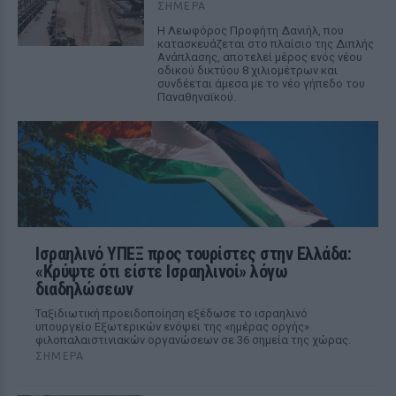
ΣΉΜΕΡΑ
Η Λεωφόρος Προφήτη Δανιήλ, που
κατασκευάζεται στο πλαίσιο της Διπλής
Ανάπλασης, αποτελεί μέρος ενός νέου
οδικού δικτύου 8 χιλιομέτρων και
συνδέεται άμεσα με το νέο γήπεδο του
Παναθηναϊκού.
Ισραηλινό ΥΠΕΞ προς τουρίστες στην Ελλάδα:
«Κρύψτε ότι είστε Ισραηλινοί» λόγω
διαδηλώσεων
Ταξιδιωτική προειδοποίηση εξέδωσε το ισραηλινό
υπουργείο Εξωτερικών ενόψει της «ημέρας οργής»
φιλοπαλαιστινιακών οργανώσεων σε 36 σημεία της χώρας.
ΣΉΜΕΡΑ