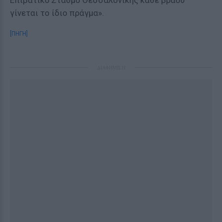
Επιβατικό Σταθμό Θεσσαλονίκης κάθε βράδυ
γίνεται το ίδιο πράγμα».
[ΠΗΓΗ]
ΔΙΑΦΗΜΙΣΗ