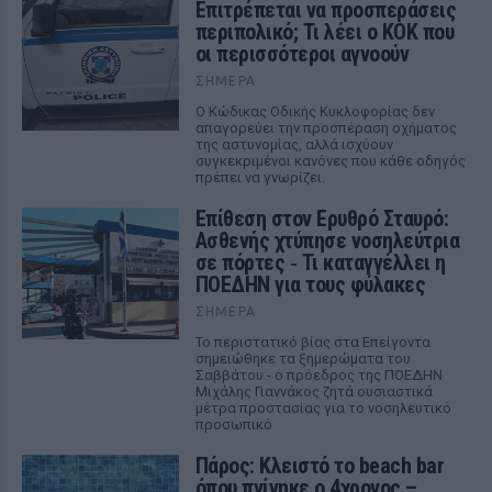
Επιτρέπεται να προσπεράσεις
περιπολικό; Τι λέει ο ΚΟΚ που
οι περισσότεροι αγνοούν
ΣΉΜΕΡΑ
Ο Κώδικας Οδικής Κυκλοφορίας δεν
απαγορεύει την προσπέραση οχήματος
της αστυνομίας, αλλά ισχύουν
συγκεκριμένοι κανόνες που κάθε οδηγός
πρέπει να γνωρίζει.
Επίθεση στον Ερυθρό Σταυρό:
Ασθενής χτύπησε νοσηλεύτρια
σε πόρτες ‑ Τι καταγγέλλει η
ΠΟΕΔΗΝ για τους φύλακες
ΣΉΜΕΡΑ
Το περιστατικό βίας στα Επείγοντα
σημειώθηκε τα ξημερώματα του
Σαββάτου - ο πρόεδρος της ΠΟΕΔΗΝ
Μιχάλης Γιαννάκος ζητά ουσιαστικά
μέτρα προστασίας για το νοσηλευτικό
προσωπικό
Πάρος: Κλειστό το beach bar
όπου πνίγηκε ο 4χρονος –