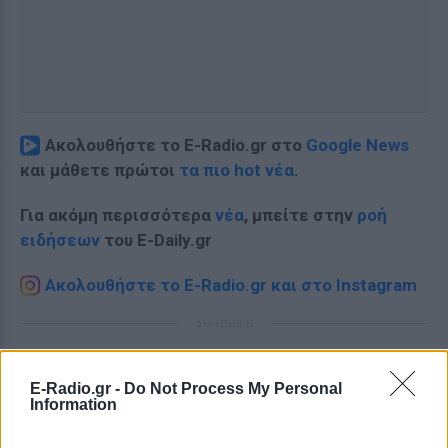
Ακολουθήστε το E-Radio.gr στο
Google News
και μάθετε πρώτοι
τα πιο hot νέα
.
Για ακόμη περισσότερα
νέα
, μπείτε στην
ροή
ειδήσεων
του E-Daily.gr
Ακολουθήστε το E-Radio.gr και στο Instagram
ΔΙΑΦΗΜΙΣΗ
E-Radio.gr -
Do Not Process My Personal
Information