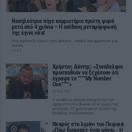
Νοσηλεύτρια πήγε κομμωτήριο πρώτη φορά
μετά από 4 χρόνια – Η απίθανη μεταμόρφωσή
της έγινε viral
Ενώ φρόντιζε όλους τους άλλους... κανείς δεν φρόντισε για
εκείνη
ΧΤΕΣ
Χρήστος Δάντης: «Συνάδελφοι
προσπαθούν να ξεχάσουν ότι
έγραψα το """"My Number
One""""»
ΠΡΟΧΤΈΣ
Ο συνθέτης μίλησε ανοιχτά για την
αχαριστία που βιώνει στον χώρο της
μουσικής, 22 χρόνια μετά τη νίκη της
Ελλάδας στη Eurovision.
Νεαρός στο λιμάνι του Πειραιά:
«Πάω διακοπές έναν μήνα» ‑ Η