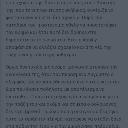
στο σχολείο της, διαπίστωσε πως και ο βιαστής
της, που τότε ήταν επίσης ανήλικος, συνέχιζε να
φοιτά κανονικά στο ίδιο σχολείο. Παρά την
καταδίκη του, η αστυνομία ήθελε να προστατέψει
τον έφηβο και έτσι ποτέ δεν δόθηκε στη
δημοσιότητα το όνομά του. Έτσι η Ashley
αποφάσισε να αλλάξει σχολείο και στη νέα της
τάξη είναι η καλύτερη μαθήτρια.
Όμως δυστυχώς μια ακόμα τραγωδία χτύπησε την
οικογένειά της, όταν τον περασμένο Αύγουστο ο
αδερφός της παρασύρθηκε από ένα αυτοκίνητο την
ώρα που έκανε ποδήλατο, με αποτέλεσμα να
σκοτωθεί. Ο υπαίτιος εξαφανίστηκε αμέσως μετά
την πράξη του και ακόμα και σήμερα ο δολοφόνος
δεν έχει βρεθεί. Παρόλο που η οικογένεια δέχτηκε
αυτό το τεράστιο πλήγμα, κατάφερε να σταθεί ξανά
στα πόδια της. Όσο για τον μικρό Aden, πλέον είναι