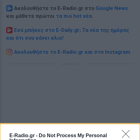
Ακολουθήστε το E-Radio.gr στο
Google News
και μάθετε πρώτοι
τα πιο hot νέα
.
Εσύ μπήκες στο E-Daily.gr; Τα νέα της ημέρας
και ότι σου κάνει κλικ!
Ακολουθήστε το E-Radio.gr και στο Instagram
ΔΙΑΦΗΜΙΣΗ
E-Radio.gr -
Do Not Process My Personal