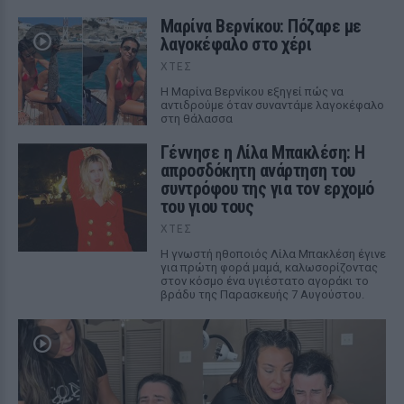
Μαρίνα Βερνίκου: Πόζαρε με
λαγοκέφαλο στο χέρι
ΧΤΕΣ
Η Μαρίνα Βερνίκου εξηγεί πώς να
αντιδρούμε όταν συναντάμε λαγοκέφαλο
στη θάλασσα
Γέννησε η Λίλα Μπακλέση: Η
απροσδόκητη ανάρτηση του
συντρόφου της για τον ερχομό
του γιου τους
ΧΤΕΣ
Η γνωστή ηθοποιός Λίλα Μπακλέση έγινε
για πρώτη φορά μαμά, καλωσορίζοντας
στον κόσμο ένα υγιέστατο αγοράκι το
βράδυ της Παρασκευής 7 Αυγούστου.