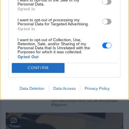
Personal Data.
νησί των Κυκλάδων
Opted In
Ιωάννα Τούνη: «Έβγαλα όλο το
βράδυ στο νοσοκομείο με ορούς
I want to opt-out of processing my
Personal Data for Targeted Advertising.
και αντιβιώσεις»
Opted In
ΣΉΜΕΡΑ
I want to opt-out of Collection, Use,
Η επιχειρηματίας έπαθε τροφική
Retention, Sale, and/or Sharing of my
δηλητηρίαση και μοιράστηκε με τους
Personal Data that Is Unrelated with the
followers της στο Instagram τις δύσκολες
Purposes for which it was collected.
ώρες που πέρασε.
Opted Out
Ατύχημα για τον Ιβάν Σβιτάιλο
CONFIRM
στην Κέρκυρα: «Θα σηκωθώ πιο
δυνατός»
ΧΤΕΣ
Data Deletion
Data Access
Privacy Policy
Ο ηθοποιός και χορευτής μοιράστηκε
στο Instagram μια φωτογραφία από
πρόσφατη εξέτασή του, με ένα μήνυμα
θάρρους