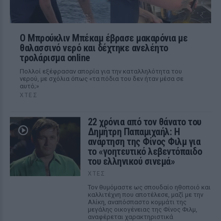
Ο Μπρούκλιν Μπέκαμ έβρασε μακαρόνια με
θαλασσινό νερό και δέχτηκε ανελέητο
τρολάρισμα online
Πολλοί εξέφρασαν απορία για την καταλληλότητα του
νερού, με σχόλια όπως «τα πόδια του δεν ήταν μέσα σε
αυτό;»
ΧΤΕΣ
22 χρόνια από τον θάνατο του
Δημήτρη Παπαμιχαήλ: Η
ανάρτηση της Φίνος Φιλμ για
το «γοητευτικό λεβεντόπαιδο
του ελληνικού σινεμά»
ΧΤΕΣ
Τον θυμόμαστε ως σπουδαίο ηθοποιό και
καλλιτέχνη που αποτέλεσε, μαζί με την
Αλίκη, αναπόσπαστο κομμάτι της
μεγάλης οικογένειας της Φίνος Φιλμ,
αναφέρεται χαρακτηριστικά