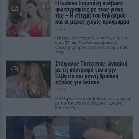
H Ιωάννα Σιαμπάνη ανέβασε
φωτογραφίες με τους γιους
της – Η στιγμή του θηλασμού
και οι μέρες χωρίς πρόγραμμα
ΧΤΕΣ
Η πρώην παίκτρια του «My Style Rocks»
και ο Τζίμης Σταθοκωστόπουλος
απέκτησαν πρόσφατα το δεύτερο παιδί
τους
Στέφανος Τσιτσιπάς: Αγκαλιά
με τη σύντροφό του στην
Ελβετία και κοινή βραδινή
έξοδος για δείπνο
ΧΤΕΣ
Ο Έλληνας τενίστας βρίσκεται σε σχέση
με την εικαστικό καταγωγής Σικάγο,
Κρίστεν Τομς