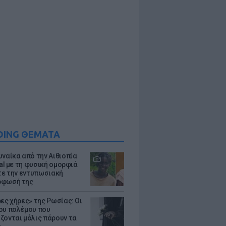
DING ΘΕΜΑΤΑ
υναίκα από την Αιθιοπία
ral με τη φυσική ομορφιά
ίτε την εντυπωσιακή
ρφωσή της
ρες χήρες» της Ρωσίας: Οι
ου πολέμου που
ζονται μόλις πάρουν τα