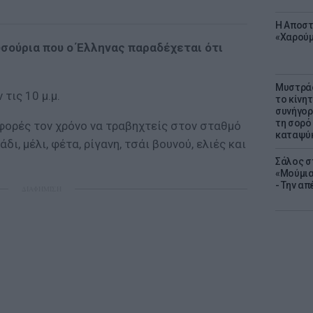
Η Αποστ
«Χαρούμ
υσούρια που ο Έλληνας παραδέχεται ότι
Μυστράς
τις 10 µ.µ.
το κίνη
συνήγορ
τη σορό
φορές τον χρόνο να τραβηχτείς στον σταθµό
καταψύ
ι, µέλι, φέτα, ρίγανη, τσάι βουνού, ελιές και
Σάλος σ
«Μούμια
- Την α
ΔΙΑΦΗΜΙΣΗ