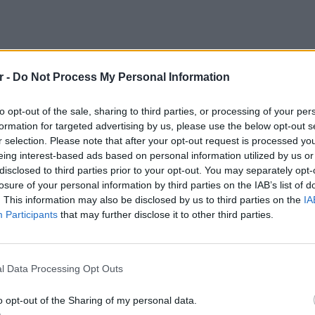
r -
Do Not Process My Personal Information
to opt-out of the sale, sharing to third parties, or processing of your per
formation for targeted advertising by us, please use the below opt-out s
r selection. Please note that after your opt-out request is processed y
eing interest-based ads based on personal information utilized by us or
disclosed to third parties prior to your opt-out. You may separately opt-
losure of your personal information by third parties on the IAB’s list of
. This information may also be disclosed by us to third parties on the
IA
τουλάχιστον µια οδός που λέγεται Ελευθερίου
Participants
that may further disclose it to other third parties.
LIFESTY
ερικό, απορείς πώς ο κόσµος ζει χωρίς
Πέρεζ Χ
l Data Processing Opt Outs
μετά το
o opt-out of the Sharing of my personal data.
ν ταξιδεύεις στο εξωτερικό, για να ξεφύγεις