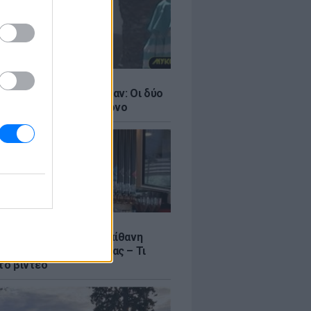
LE
ντάνα και Νικόλ Κίντμαν: Οι δύο
ου Χόλιγουντ στη Μύκονο
LE
γος Μανίκας έστησε απίθανη
σε υπάλληλο καφετέριας – Τι
το βίντεο