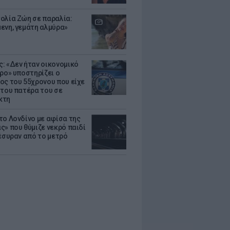
ολία Ζώη σε παραλία:
ενη, γεμάτη αλμύρα»
: «Δεν ήταν οικονομικό
τρο» υποστηρίζει ο
ος του 55χρονου που είχε
 του πατέρα του σε
κτη
το Λονδίνο με αφίσα της
ς» που θύμιζε νεκρό παιδί
πέσυραν από το μετρό