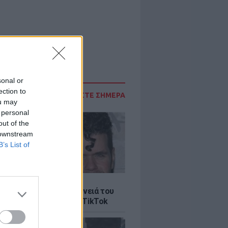
sonal or
ection to
ΔΙΑΒΑΣΤΕ ΣΗΜΕΡΑ
ou may
 personal
out of the
 downstream
B’s List of
LE
ίλτον: Τι λέει η οικογένειά του
 σοκαριστικό live στο TikTok