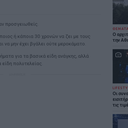
ταν προσγειωθείς.
ΘΕΜΑΤ
Ο αρχι
ποιος ή κάποια 30 χρονών να ζει µε τους
την Αθ
και να µην έχει βγάλει ούτε µεροκάµατο.
ρήµατα για τα βασικά είδη ανάγκης, αλλά
 είδη πολυτελείας.
ΔΙΑΦΗΜΙΣΗ
LIFESTY
Οι συν
εισιτήρ
τις τιμ