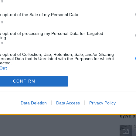
In
 ψάχνεις για άλλους Έλληνες.
o opt-out of the Sale of my Personal Data.
ΔΙΑΦΗΜΙΣΗ
In
to opt-out of processing my Personal Data for Targeted
LIFESTY
ing.
Ζόε Σαλ
In
σταρ τ
o opt-out of Collection, Use, Retention, Sale, and/or Sharing
ersonal Data that Is Unrelated with the Purposes for which it
lected.
Out
CONFIRM
LIFESTY
Data Deletion
Data Access
Privacy Policy
Ο Γιώρ
φάρσα 
έγινε σ