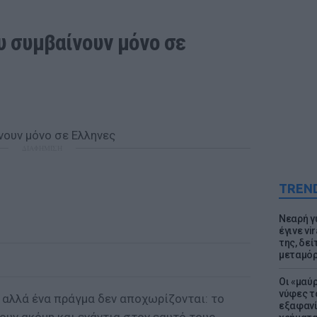
 συμβαίνουν μόνο σε 
ΔΙΑΦΗΜΙΣΗ
TREN
Νεαρή γ
έγινε vi
της, δε
μεταμό
Οι «μαύ
νύφες τ
 αλλά ένα πράγμα δεν αποχωρίζονται: το
εξαφανί