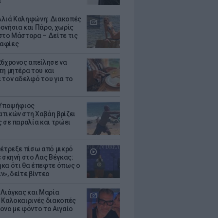
α
λιά Καληφώνη: Διακοπές
ονήσια και Πάρο, χωρίς
στο Μάστορα – Δείτε τις
αφίες
26χρονος απείλησε να
τη μητέρα του και
 τον αδελφό του για το
 Υποψήφιος
τικών στη Χαβάη βρίζει
ς σε παραλία και τρώει
 έτρεξε πίσω από μικρό
ε σκηνή στο Λας Βέγκας:
κα ότι θα έπεφτε όπως ο
ν», δείτε βίντεο
 Λιάγκας και Μαρία
 Καλοκαιρινές διακοπές
ονο με φόντο το Αιγαίο