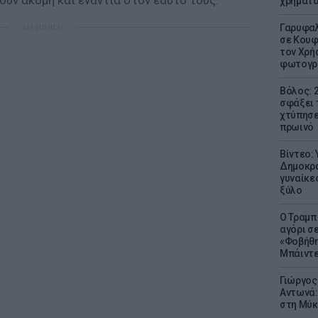
ουν ακόμη και ενάντια στον εαυτό τους.
χρήματ
ΔΙΑΦΗΜΙΣΗ
Γαρυφαλ
σε Κουφ
τον Χρή
φωτογρ
Βόλος: 
σφάξει 
χτύπησε
πρωινό
Βίντεο:
Δημοκρα
γυναίκε
ξύλο
Ο Τραμπ
αγόρι σ
«Φοβήθη
Μπάιντε
Γιώργος
Αντωνά:
στη Μύκ