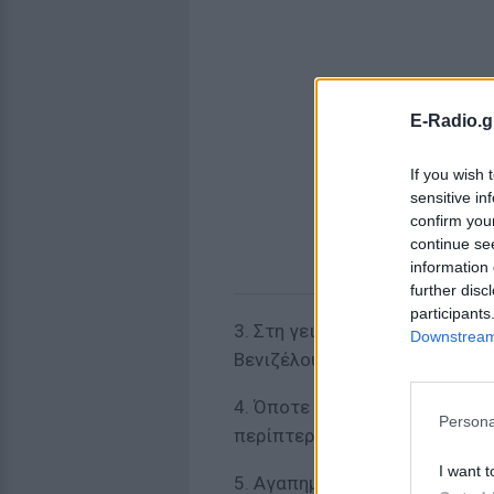
E-Radio.g
If you wish 
sensitive in
confirm you
continue se
information 
further disc
participants
3. Στη γειτονιά σου υπάρχει 
Downstream 
Βενιζέλου.
4. Όποτε ταξιδεύεις στο εξωτ
Persona
περίπτερα.
I want t
5. Αγαπηµένη σου ασχολία ότα