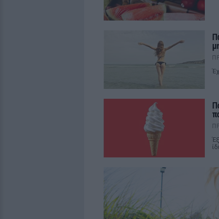
Π
μ
Π
Έχ
Π
π
Π
Έξ
ίδ