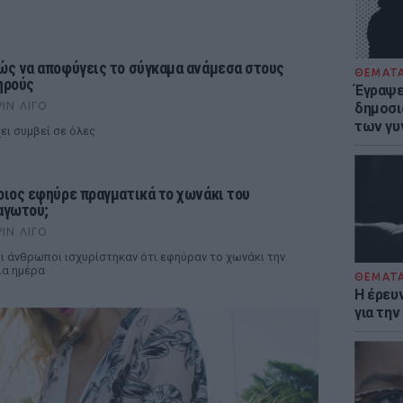
ώς να αποφύγεις το σύγκαμα ανάμεσα στους
ΘΕΜΑΤ
ηρούς
Έγραψε 
ΡΙΝ ΛΊΓΟ
δημοσι
των γυ
ει συμβεί σε όλες
οιος εφηύρε πραγματικά το χωνάκι του
αγωτού;
ΡΙΝ ΛΊΓΟ
ι άνθρωποι ισχυρίστηκαν ότι εφηύραν το χωνάκι την
ια ημέρα
ΘΕΜΑΤ
Η έρευ
για τη