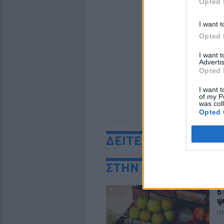
Opted 
I want t
Opted 
I want 
Advertis
Opted 
I want t
of my P
was col
Opted 
ΔΕΙΤΕ ΕΠΙΣΗΣ
ΣΤΗΝ ΙΔΙΑ ΚΑΤΗΓΟ
6
ψ
Π