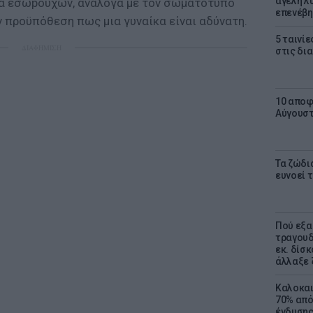
αγέλη λύ
ια εσωpούχων, ανάλογα με τον σωματότυπο
επενέβη
ην προϋπόθεση πως μια γυναίκα είναι αδύνατη.
5 ταινίε
ΔΙΑΦΗΜΙΣΗ
στις δι
10 αποφ
Αύγουσ
Τα ζώδια
ευνοεί 
Πού εξα
τραγουδ
εκ. δίσ
άλλαξε 
Καλοκαι
70% από
ένδυσης