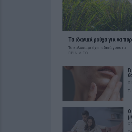
Τα ιδανικά ρούχα για να π
To καλοκαίρι έχει ειδικά γούστα
ΠΡΙΝ ΛΊΓΟ
Γ
θ
Χ
Τι
Ο
μ
Χ
Τα