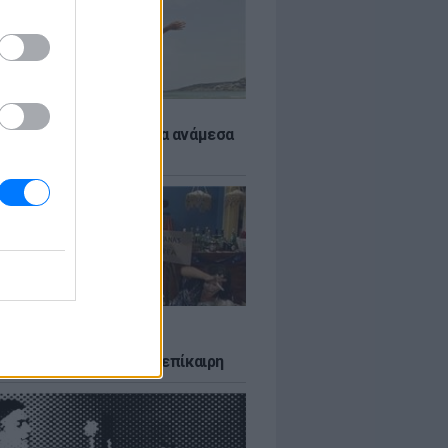
 αποφύγεις το σύγκαμα ανάμεσα
μηρούς
LTURE
δία που σατίρισε τον
υτισμό και παραμένει επίκαιρη