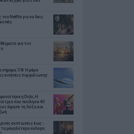
κων εξηγεί γιατί δεν
ς του Netflix για να δεις
ακοπές
θέγματα για τον
το
 σήμερα 7/8: Η μέρα
τις κινήσεις συμφιλίωσης
φανίστηκε η Dido; Η
ίστρια που πούλησε 40
κους άφησε τη δόξα και
ζωή
ρινές εκπτώσεις έως -
 τα μεγαλύτερα eshops
!