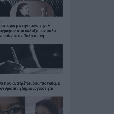
Α
ιστορία με την πένα της: Η
ογράφος που άλλαξε τον ρόλο
ναικών στην Παλαιστίνη
Α
να που ανατρέπει όσα πιστεύαμε
ν ανθρώπινη δημιουργικότητα