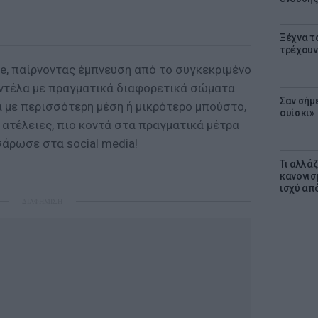
Ξέχνα τ
τρέχουν
ate, παίρνοντας έμπνευση από το συγκεκριμένο
ντέλα με πραγματικά διαφορετικά σώματα
Σαν σήμ
α με περισσότερη μέση ή μικρότερο μπούστο,
ουίσκι»
ατέλειες, πιο κοντά στα πραγματικά μέτρα
σάρωσε στα social media!
Τι αλλά
κανονισ
ισχύ απ
ΔΙΑΦΗΜΙΣΗ