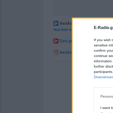
Ακολουθήστε το E-Radio.
E-Radio.g
πιο hot νέα
.
If you wish 
Εσύ μπήκες στο E-Daily.gr
sensitive in
confirm you
Ακολουθήστε το E-Radio.g
continue se
information 
further disc
participants
Downstream 
Persona
I want t