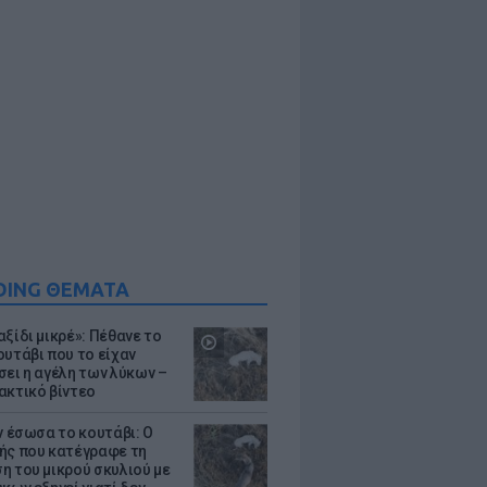
DING ΘΕΜΑΤΑ
ξίδι μικρέ»: Πέθανε το
ουτάβι που το είχαν
σει η αγέλη των λύκων –
ακτικό βίντεο
ν έσωσα το κουτάβι: Ο
ής που κατέγραφε τη
η του μικρού σκυλιού με