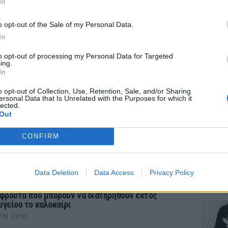
In
o opt-out of the Sale of my Personal Data.
In
to opt-out of processing my Personal Data for Targeted
ΕΥ ΖΗΝ
ing.
Πώς να
In
στους 
o opt-out of Collection, Use, Retention, Sale, and/or Sharing
ersonal Data that Is Unrelated with the Purposes for which it
lected.
Out
CONFIRM
POP CU
ΡΙΑ
Data Deletion
Data Access
Privacy Policy
Η κωμω
νεοπλο
 φρούτα που μπορουν να διατηρηθούν εκτός
υγείου το καλοκαίρι
ΡΙΝ ΛΊΓΟ