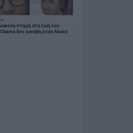
LE
δύσκολη στιγμή στη ζωή του
 Obama δεν συνέβη στον Λευκό