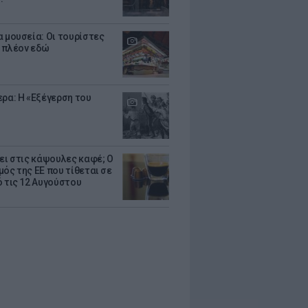
α μουσεία: Οι τουρίστες
 πλέον εδώ
ερα: Η «Εξέγερση του
ζει στις κάψουλες καφέ; Ο
μός της ΕΕ που τίθεται σε
ό τις 12 Αυγούστου