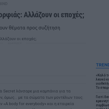
MIND
ορφιάς: Aλλάζουν οι εποχές;
γουν θέματα προς συζήτηση
ΔΙΑΦΗΜΙΣΗ
TREN
«Καλό τα
λευκό κ
υιοθετή
Το σπαρ
a's Secret λάνσαρε μια καμπάνια για τα
, όμως... με τα σώματα των μοντέλων τους.
Γιατί δε
ερευνητ
 «Α body for everybody» και η εταιρεία
συμβίωσ