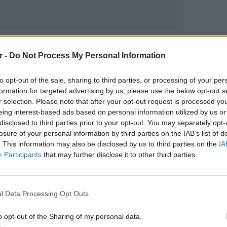
gr στο
Google News
και μάθετε πρώτοι
τα
r -
Do Not Process My Personal Information
to opt-out of the sale, sharing to third parties, or processing of your per
; Τα νέα της ημέρας και ότι σου κάνει κλικ!
formation for targeted advertising by us, please use the below opt-out s
r selection. Please note that after your opt-out request is processed y
r και στο Instagram
eing interest-based ads based on personal information utilized by us or
disclosed to third parties prior to your opt-out. You may separately opt-
ΔΙΑΦΗΜΙΣΗ
losure of your personal information by third parties on the IAB’s list of
. This information may also be disclosed by us to third parties on the
IA
Participants
that may further disclose it to other third parties.
ΕΥ ΖΗΝ
6 φρού
l Data Processing Opt Outs
εκτός 
o opt-out of the Sharing of my personal data.