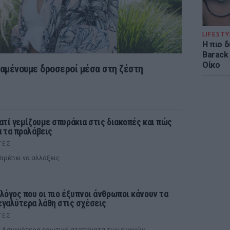
LIFESTY
Η πιο 
Barack
Οίκο
αραμένουμε δροσεροί μέσα στη ζέστη
ιατί γεμίζουμε σπυράκια στις διακοπές και πώς
α τα προλάβεις
ΤΕΣ
 πρέπει να αλλάξεις
 λόγος που οι πιο έξυπνοι άνθρωποι κάνουν τα
εγαλύτερα λάθη στις σχέσεις
ΤΕΣ
 4 συχνότερα ερωτικά ατοπήματα των ευφυών