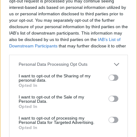
opt-out request is processed you may continue seeing
ΣΤΗΝ ΙΔΙΑ ΚΑΤΗΓΟΡΙΑ
interest-based ads based on personal information utilized by
us or personal information disclosed to third parties prior to
Γιατί τα κομπλιμέντα σε
your opt-out. You may separately opt-out of the further
φέρνουν σε δύσκολη θέση (και
disclosure of your personal information by third parties on the
τι λέει η ψυχολογία)
IAB’s list of downstream participants. This information may
ΣΉΜΕΡΑ
also be disclosed by us to third parties on the
IAB’s List of
Downstream Participants
that may further disclose it to other
Από πού ξεκινά η αμηχανία όταν σε
επαινούν
third parties.
3 σημάδια πως χρειάζεσαι
Personal Data Processing Opt Outs
βιταμίνη D
I want to opt-out of the Sharing of my
ΣΉΜΕΡΑ
personal data.
Το σώμα σου σου στέλνει μηνύματα… το
Opted In
θέμα είναι αν τα ακούς
I want to opt-out of the Sale of my
Personal Data.
Χαμηλός σίδηρος; Τα 4 σημάδια
Opted In
που δεν πρέπει ποτέ να
αγνοήσετε
I want to opt-out of processing my
Personal Data for Targeted Advertising.
ΣΉΜΕΡΑ
Opted In
Τι πρέπει να προσέχετε στον οργανισμό