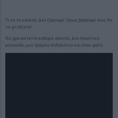
Τι να το κάνετε; Δεν ξέρουμε. Όμως βρήκαμε πώς θα
το φτιάξετε!
Θα χρειαστείτε καθαρό αλκοόλ, ένα πλαστικό
μπουκάλι, μια τρόμπα ποδηλάτου και έναν φελό.