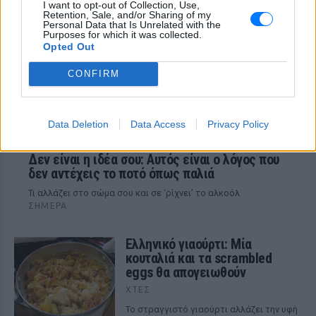
I want to opt-out of Collection, Use,
Retention, Sale, and/or Sharing of my
Personal Data that Is Unrelated with the
Purposes for which it was collected.
Opted Out
CONFIRM
Data Deletion
Data Access
Privacy Policy
Δεν είναι η ιδέα σου: Αυτός είναι ο λόγος που
δεν αντέχεις το ποτό όπως παλιά
Τι αλλάζει στο σώμα σου και σε ‘ρίχνει’ το αλκοόλ
ΣΉΜΕΡΑ
Ελληνικό γιαούρτι: Μία
κουταλιά και τα scrambled
eggs θα απογειωθούν
ΧΤΕΣ
Το στραγγιστό γιαούρτι αλλάζει την υφή