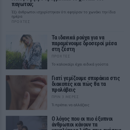
παγωτού;
Έξι άνθρωποι ισχυρίστηκαν ότι εφηύραν το χωνάκι την ίδια
ημέρα
ΠΡΟΧΤΈΣ
Τα ιδανικά ρούχα για να
παραμένουμε δροσεροί μέσα
στη ζέστη
ΠΡΟΧΤΈΣ
To καλοκαίρι έχει ειδικά γούστα
Γιατί γεμίζουμε σπυράκια στις
διακοπές και πώς θα τα
προλάβεις
ΠΡΙΝ 3 ΜΈΡΕΣ
Τι πρέπει να αλλάξεις
Ο λόγος που οι πιο έξυπνοι
άνθρωποι κάνουν τα