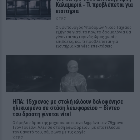
Καλαμαριά ‑ Τι προβλέπεται για
εισιτήρια
ΧΤΕΣ
Ο υφυπουργός Υποδομών Νίκος Ταχιάος
εξήγησε γιατί τα πρώτα δρομολόγια θα
γίνονται νυχτερινές ώρες χωρίς
επιβάτες, και τι προβλέπεται για
εισιτήρια και νέες επεκτάσεις.
ΗΠΑ: 15χρονος με στολή κλόουν δολοφόνησε
ηλικιωμένο σε στάση λεωφορείου – Βίντεο
του δράστη γίνεται viral
Ο έφηβος δράστης μαχαίρωσε επανειλημμένα τον 78χρονο
Τζον Γουέσλι Αλεν σε στάση λεωφορείου, με αποτέλεσμα
τον θάνατό του, σύμφωνα με τις αρχές
ΧΤΕΣ