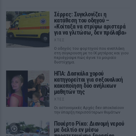
Σέρρες: Συγκλονίζει η
κατάθεση του οδηγού –
«Κοίταξα να στρίψω αριστερά
για να γλιτώσω, δεν πρόλαβα»
ΧΤΕΣ
Ο οδηγός του φορτηγού που ενεπλάκη
στη σύγκρουση με το ΙΧ μητέρας και γιου
περιέγραψε πώς έγινε το μοιραίο
δυστύχημα.
ΗΠΑ: Δασκάλα χορού
κατηγορείται για σeξουαλική
κακοποίηση δύο ανήλικων
μαθητών της
ΧΤΕΣ
Οι αστυνομικές Αρχές δεν αποκλείουν
την ύπαρξη περισσότερων θυμάτων
Πουέρτο Ρίκο: Διανομή νερού
με δελτίο εν μέσω
παρατεταμένης ξηρασίας