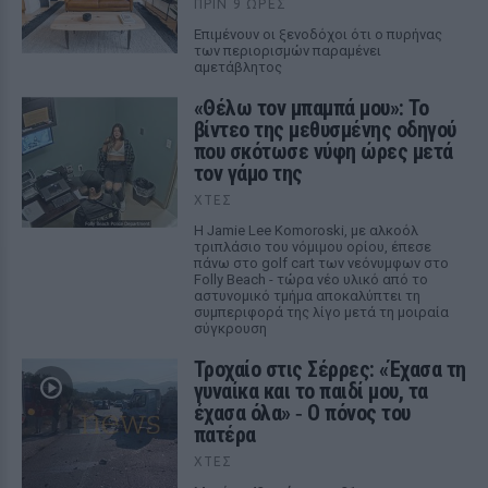
ΠΡΙΝ 9 ΏΡΕΣ
Επιμένουν οι ξενοδόχοι ότι ο πυρήνας
των περιορισμών παραμένει
αμετάβλητος
«Θέλω τον μπαμπά μου»: Το
βίντεο της μεθυσμένης οδηγού
που σκότωσε νύφη ώρες μετά
τον γάμο της
ΧΤΕΣ
Η Jamie Lee Komoroski, με αλκοόλ
τριπλάσιο του νόμιμου ορίου, έπεσε
πάνω στο golf cart των νεόνυμφων στο
Folly Beach - τώρα νέο υλικό από το
αστυνομικό τμήμα αποκαλύπτει τη
συμπεριφορά της λίγο μετά τη μοιραία
σύγκρουση
Τροχαίο στις Σέρρες: «Έχασα τη
γυναίκα και το παιδί μου, τα
έχασα όλα» ‑ Ο πόνος του
πατέρα
ΧΤΕΣ