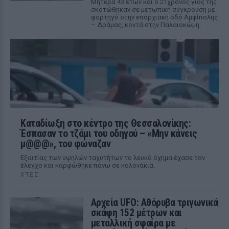
Μητέρα 43 ετών και ο 21χρονος γιος της
σκοτώθηκαν σε μετωπική σύγκρουση με
φορτηγό στην επαρχιακή οδό Αμφίπολης
– Δράμας, κοντά στην Παλαιοκώμη.
Καταδίωξη στο κέντρο της Θεσσαλονίκης:
Έσπασαν το τζάμι του οδηγού – «Μην κάνεις
μ@@@», του φώναζαν
Εξαιτίας των υψηλών ταχυτήτων το λευκό όχημα έχασε τον
έλεγχο και καρφώθηκε πάνω σε κολονάκια.
ΧΤΕΣ
Αρχεία UFO: Αθόρυβα τριγωνικά
σκάφη 152 μέτρων και
μεταλλική σφαίρα με