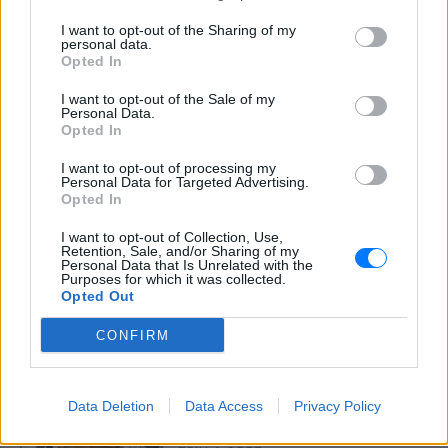
Στο μεταξύ είχε επιτεθεί σε άλλες
γυναίκες μέσα σε τρένα της βρετανικής
I want to opt-out of the Sharing of my
πρωτεύουσας
personal data.
Opted In
I want to opt-out of the Sale of my
Personal Data.
Opted In
I want to opt-out of processing my
Personal Data for Targeted Advertising.
Opted In
Σούπερ μάρκετ: Μειώσεις τιμών έως 7% σε
I want to opt-out of Collection, Use,
πάνω από 1.000 προϊόντα, πότε ξεκινούν
Retention, Sale, and/or Sharing of my
Personal Data that Is Unrelated with the
Διευρύνεται η εθνική πρωτοβουλία για τις τιμές στο ράφι
Purposes for which it was collected.
των σούπερ μάρκετ: 686 επώνυμοι κωδικοί, ακόμη 230 σε
Opted Out
σχολικά και προϊόντα ιδιωτικής ετικέτας - Έρχονται νέες
συμμετοχές εταιρειών
ΠΡΙΝ 9 ΏΡΕΣ
CONFIRM
Νέο χωροταξικό για τον
τουρισμό: Οι αλλαγές σε
Data Deletion
Data Access
Privacy Policy
Airbnb, επενδύσεις και δόμηση