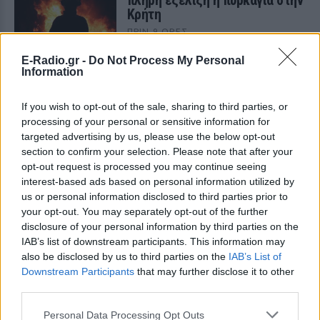
πλήρη εξέλιξη η πυρκαγιά στην
Κρήτη
ΠΡΙΝ 9 ΏΡΕΣ
Μεγάλη επιχείρηση κατάσβεσης
E-Radio.gr -
Do Not Process My Personal
εκτυλίσσεται από τα βαθιά της νύχτας
Information
της Παρασκευής 7/8 στη Σητεία
Λασιθίου, όπου ξέσπασε πυρκαγιά στην
τοποθεσία Αχλάδια.
If you wish to opt-out of the sale, sharing to third parties, or
Νέα Αγχίαλος: Ηλικιωμένος
processing of your personal or sensitive information for
αυνανιζόταν κοιτάζοντας
targeted advertising by us, please use the below opt-out
13χρονη από το παράθυρό του
section to confirm your selection. Please note that after your
opt-out request is processed you may continue seeing
ΠΡΙΝ 9 ΏΡΕΣ
interest-based ads based on personal information utilized by
Μάθετε για τη σύλληψη 66χρονου που
us or personal information disclosed to third parties prior to
αυνανιζόταν στη Νέα Αγχίαλο. Δείτε τις
λεπτομέρειες και την απόφαση του
your opt-out. You may separately opt-out of the further
δικαστηρίου. Διαβάστε τώρα!
disclosure of your personal information by third parties on the
IAB’s list of downstream participants. This information may
Συνελήφθη για φόνο στο
also be disclosed by us to third parties on the
IAB’s List of
Λονδίνο, αφέθηκε ελεύθερος
Downstream Participants
that may further disclose it to other
και σκότωσε ξανά – Η
third parties.
αστυνομία ζητά συγγνώμη
ΠΡΙΝ 9 ΏΡΕΣ
Personal Data Processing Opt Outs